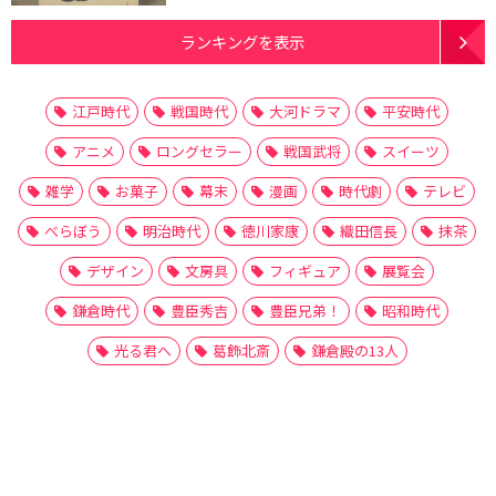
ランキングを表示
江戸時代
戦国時代
大河ドラマ
平安時代
アニメ
ロングセラー
戦国武将
スイーツ
雑学
お菓子
幕末
漫画
時代劇
テレビ
べらぼう
明治時代
徳川家康
織田信長
抹茶
デザイン
文房具
フィギュア
展覧会
鎌倉時代
豊臣秀吉
豊臣兄弟！
昭和時代
光る君へ
葛飾北斎
鎌倉殿の13人