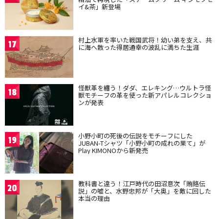
イ&茶」新登場
村上水軍を率いた戦国武将！幼い弟を支え、共
17
に海へ散った得居通幸の波乱に満ちた生涯
怪獣革を纏う！ダダ、エレキング…ウルトラ怪
18
獣モチーフの革を使った新アパレルコレクショ
ンが発表
小野小町の死後の伝説をモチーフにした
19
JUBAN-Tシャツ「小野小町の成れの果て」が
Play KIMONOから新発売
教科書と違う！江戸時代の田沼意次「賄賂伝
20
説」の嘘と、水野忠邦が「大奥」を敵に回した
本当の理由