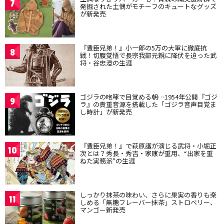
7
発掘された土偶がモチーフのキュートなグッズ
が新発売
『豊臣兄弟！』小一郎の5万の大軍に徹底抗
8
戦！切腹覚悟で長宗我部元親に降伏を迫った武
将・谷忠澄の生涯
ゴジラの咆哮で目覚める朝…1954年公開『ゴジ
9
ラ』の貴重音源を搭載した「ゴジラ音声目覚ま
し時計」が新発売
『豊臣兄弟！』で萩原護が演じる武将・小堀正
10
次とは？秀長・秀吉・家康が重用、“出家を重
ねた実務派”の生涯
しっかり抹茶の味わい、さらに果実の香りも楽
11
しめる「無糖フレーバー抹茶」ストロベリー、
マンゴー新発売