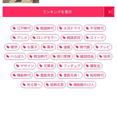
ランキングを表示
江戸時代
戦国時代
大河ドラマ
平安時代
アニメ
ロングセラー
戦国武将
スイーツ
雑学
お菓子
幕末
漫画
時代劇
テレビ
べらぼう
明治時代
徳川家康
織田信長
抹茶
デザイン
文房具
フィギュア
展覧会
鎌倉時代
豊臣秀吉
豊臣兄弟！
昭和時代
光る君へ
葛飾北斎
鎌倉殿の13人