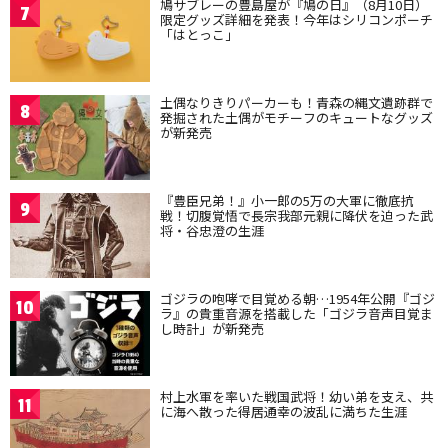
鳩サブレーの豊島屋が『鳩の日』（8月10日）
7
限定グッズ詳細を発表！今年はシリコンポーチ
「はとっこ」
土偶なりきりパーカーも！青森の縄文遺跡群で
8
発掘された土偶がモチーフのキュートなグッズ
が新発売
『豊臣兄弟！』小一郎の5万の大軍に徹底抗
9
戦！切腹覚悟で長宗我部元親に降伏を迫った武
将・谷忠澄の生涯
ゴジラの咆哮で目覚める朝…1954年公開『ゴジ
10
ラ』の貴重音源を搭載した「ゴジラ音声目覚ま
し時計」が新発売
村上水軍を率いた戦国武将！幼い弟を支え、共
11
に海へ散った得居通幸の波乱に満ちた生涯