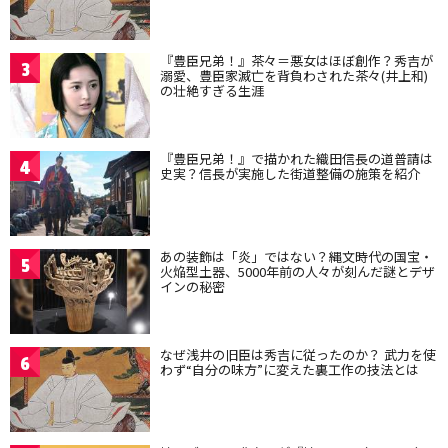
『豊臣兄弟！』茶々＝悪女はほぼ創作？秀吉が
3
溺愛、豊臣家滅亡を背負わされた茶々(井上和)
の壮絶すぎる生涯
『豊臣兄弟！』で描かれた織田信長の道普請は
4
史実？信長が実施した街道整備の施策を紹介
あの装飾は「炎」ではない？縄文時代の国宝・
5
火焔型土器、5000年前の人々が刻んだ謎とデザ
インの秘密
なぜ浅井の旧臣は秀吉に従ったのか？ 武力を使
6
わず“自分の味方”に変えた裏工作の技法とは