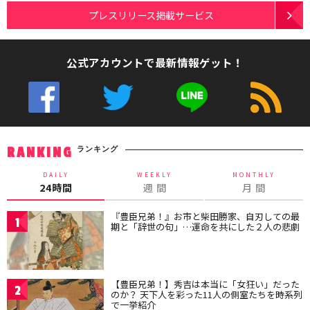
プレスリリース掲載サービス
公式アカウントで最新情報ゲット！
ランキング
RANKING
DAILY
WEEKLY
MONTHLY
24時間
週 間
月 間
『豊臣兄弟！』お市と柴田勝家、自刃しての最
1
期と「辞世の句」…運命を共にした２人の悲劇
【豊臣兄弟！】秀吉は本当に「女狂い」だった
2
のか？ 天下人を彩った11人の側室たちを時系列
で一挙紹介