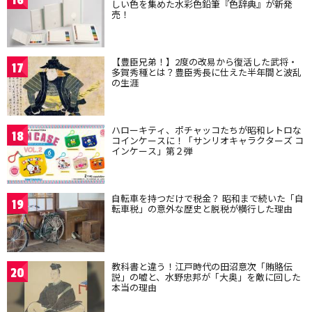
16
しい色を集めた水彩色鉛筆『色辞典』が新発
売！
【豊臣兄弟！】2度の改易から復活した武将・
17
多賀秀種とは？豊臣秀長に仕えた半年間と波乱
の生涯
ハローキティ、ポチャッコたちが昭和レトロな
18
コインケースに！「サンリオキャラクターズ コ
インケース」第２弾
自転車を持つだけで税金？ 昭和まで続いた「自
19
転車税」の意外な歴史と脱税が横行した理由
教科書と違う！江戸時代の田沼意次「賄賂伝
20
説」の嘘と、水野忠邦が「大奥」を敵に回した
本当の理由