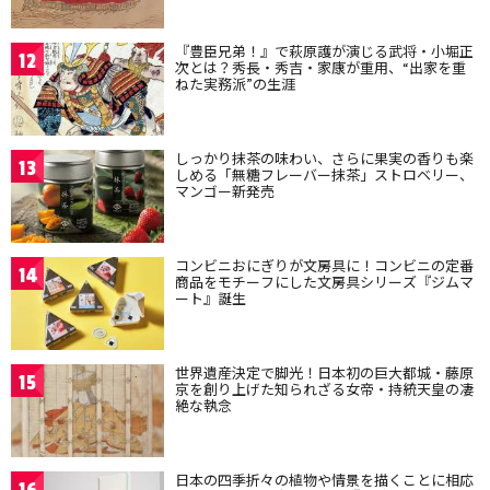
『豊臣兄弟！』で萩原護が演じる武将・小堀正
12
次とは？秀長・秀吉・家康が重用、“出家を重
ねた実務派”の生涯
しっかり抹茶の味わい、さらに果実の香りも楽
13
しめる「無糖フレーバー抹茶」ストロベリー、
マンゴー新発売
コンビニおにぎりが文房具に！コンビニの定番
14
商品をモチーフにした文房具シリーズ『ジムマ
ート』誕生
世界遺産決定で脚光！日本初の巨大都城・藤原
15
京を創り上げた知られざる女帝・持統天皇の凄
絶な執念
日本の四季折々の植物や情景を描くことに相応