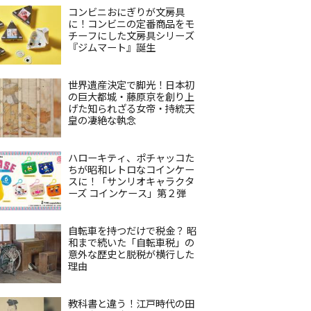
コンビニおにぎりが文房具
に！コンビニの定番商品をモ
チーフにした文房具シリーズ
『ジムマート』誕生
世界遺産決定で脚光！日本初
の巨大都城・藤原京を創り上
げた知られざる女帝・持統天
皇の凄絶な執念
ハローキティ、ポチャッコた
ちが昭和レトロなコインケー
スに！「サンリオキャラクタ
ーズ コインケース」第２弾
自転車を持つだけで税金？ 昭
和まで続いた「自転車税」の
意外な歴史と脱税が横行した
理由
教科書と違う！江戸時代の田