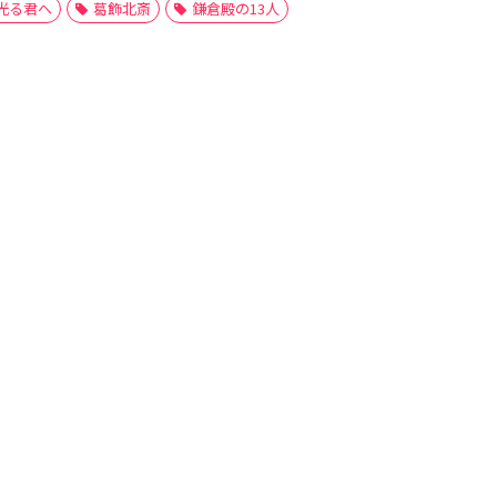
光る君へ
葛飾北斎
鎌倉殿の13人