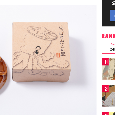
RAN
DA
2
1
2