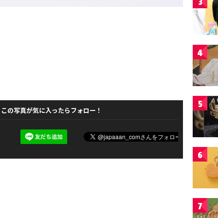
3
4
5
この写真が気に入ったらフォロー！
6
7