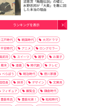
沼意次「賄賂伝説」の嘘と、
水野忠邦が「大奥」を敵に回
した本当の理由
ランキングを表示
江戸時代
戦国時代
大河ドラマ
平安時代
アニメ
ロングセラー
国武将
スイーツ
雑学
お菓子
幕末
漫画
時代劇
テレビ
べらぼう
明治時代
徳川家康
田信長
抹茶
デザイン
文房具
フィギュア
展覧会
鎌倉時代
豊臣秀吉
豊臣兄弟！
昭和時代