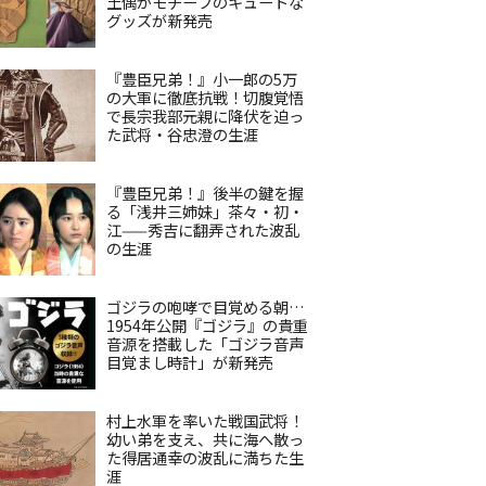
土偶がモチーフのキュートな
グッズが新発売
『豊臣兄弟！』小一郎の5万
の大軍に徹底抗戦！切腹覚悟
で長宗我部元親に降伏を迫っ
た武将・谷忠澄の生涯
『豊臣兄弟！』後半の鍵を握
る「浅井三姉妹」茶々・初・
江——秀吉に翻弄された波乱
の生涯
ゴジラの咆哮で目覚める朝…
1954年公開『ゴジラ』の貴重
音源を搭載した「ゴジラ音声
目覚まし時計」が新発売
村上水軍を率いた戦国武将！
幼い弟を支え、共に海へ散っ
た得居通幸の波乱に満ちた生
涯