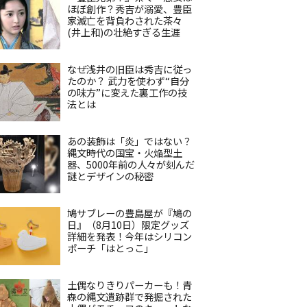
ほぼ創作？秀吉が溺愛、豊臣
家滅亡を背負わされた茶々
(井上和)の壮絶すぎる生涯
なぜ浅井の旧臣は秀吉に従っ
たのか？ 武力を使わず“自分
の味方”に変えた裏工作の技
法とは
あの装飾は「炎」ではない？
縄文時代の国宝・火焔型土
器、5000年前の人々が刻んだ
謎とデザインの秘密
鳩サブレーの豊島屋が『鳩の
日』（8月10日）限定グッズ
詳細を発表！今年はシリコン
ポーチ「はとっこ」
土偶なりきりパーカーも！青
森の縄文遺跡群で発掘された