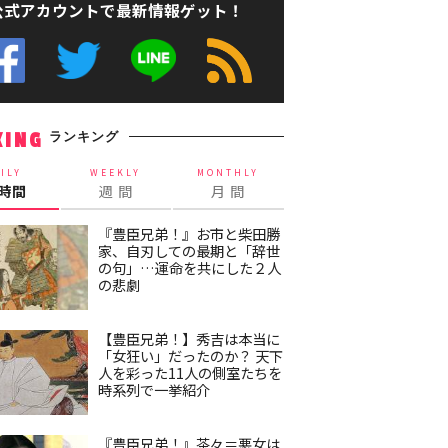
公式アカウントで最新情報ゲット！
ランキング
KING
ILY
WEEKLY
MONTHLY
4時間
週 間
月 間
『豊臣兄弟！』お市と柴田勝
家、自刃しての最期と「辞世
の句」…運命を共にした２人
の悲劇
【豊臣兄弟！】秀吉は本当に
「女狂い」だったのか？ 天下
人を彩った11人の側室たちを
時系列で一挙紹介
『豊臣兄弟！』茶々＝悪女は