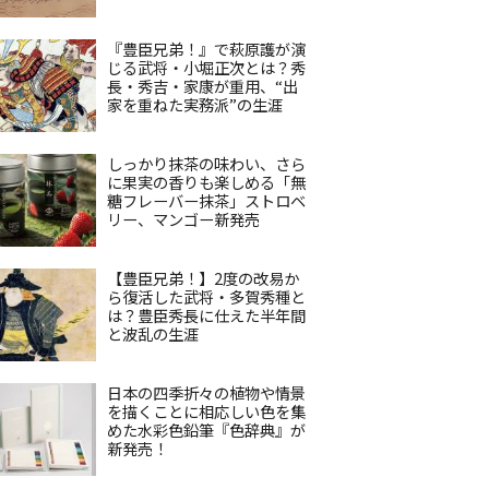
『豊臣兄弟！』で萩原護が演
じる武将・小堀正次とは？秀
長・秀吉・家康が重用、“出
家を重ねた実務派”の生涯
しっかり抹茶の味わい、さら
に果実の香りも楽しめる「無
糖フレーバー抹茶」ストロベ
リー、マンゴー新発売
【豊臣兄弟！】2度の改易か
ら復活した武将・多賀秀種と
は？豊臣秀長に仕えた半年間
と波乱の生涯
日本の四季折々の植物や情景
を描くことに相応しい色を集
めた水彩色鉛筆『色辞典』が
新発売！