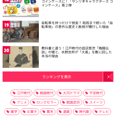
コインケースに！「サンリオキャラクターズ コ
インケース」第２弾
自転車を持つだけで税金？ 昭和まで続いた「自
19
転車税」の意外な歴史と脱税が横行した理由
教科書と違う！江戸時代の田沼意次「賄賂伝
20
説」の嘘と、水野忠邦が「大奥」を敵に回した
本当の理由
ランキングを表示
江戸時代
戦国時代
大河ドラマ
平安時代
アニメ
ロングセラー
戦国武将
スイーツ
雑学
お菓子
幕末
漫画
時代劇
テレビ