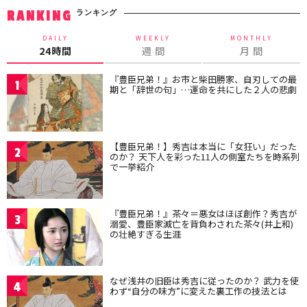
ランキング
RANKING
DAILY
WEEKLY
MONTHLY
24時間
週 間
月 間
『豊臣兄弟！』お市と柴田勝家、自刃しての最
1
期と「辞世の句」…運命を共にした２人の悲劇
【豊臣兄弟！】秀吉は本当に「女狂い」だった
2
のか？ 天下人を彩った11人の側室たちを時系列
で一挙紹介
『豊臣兄弟！』茶々＝悪女はほぼ創作？秀吉が
3
溺愛、豊臣家滅亡を背負わされた茶々(井上和)
の壮絶すぎる生涯
なぜ浅井の旧臣は秀吉に従ったのか？ 武力を使
4
わず“自分の味方”に変えた裏工作の技法とは