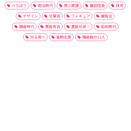
べらぼう
明治時代
徳川家康
織田信長
抹茶
デザイン
文房具
フィギュア
展覧会
鎌倉時代
豊臣秀吉
豊臣兄弟！
昭和時代
光る君へ
葛飾北斎
鎌倉殿の13人