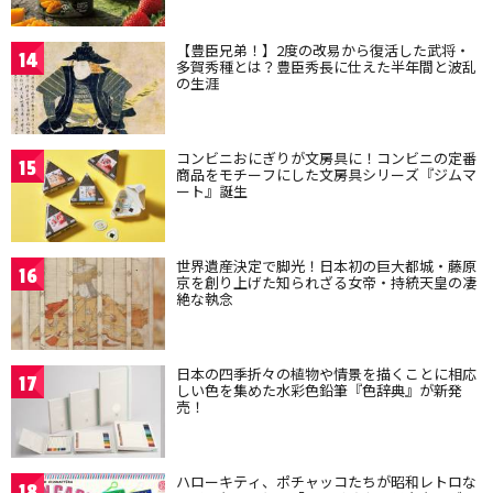
【豊臣兄弟！】2度の改易から復活した武将・
14
多賀秀種とは？豊臣秀長に仕えた半年間と波乱
の生涯
コンビニおにぎりが文房具に！コンビニの定番
15
商品をモチーフにした文房具シリーズ『ジムマ
ート』誕生
世界遺産決定で脚光！日本初の巨大都城・藤原
16
京を創り上げた知られざる女帝・持統天皇の凄
絶な執念
日本の四季折々の植物や情景を描くことに相応
17
しい色を集めた水彩色鉛筆『色辞典』が新発
売！
ハローキティ、ポチャッコたちが昭和レトロな
18