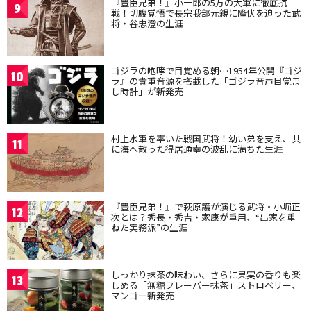
『豊臣兄弟！』小一郎の5万の大軍に徹底抗
9
戦！切腹覚悟で長宗我部元親に降伏を迫った武
将・谷忠澄の生涯
ゴジラの咆哮で目覚める朝…1954年公開『ゴジ
10
ラ』の貴重音源を搭載した「ゴジラ音声目覚ま
し時計」が新発売
村上水軍を率いた戦国武将！幼い弟を支え、共
11
に海へ散った得居通幸の波乱に満ちた生涯
『豊臣兄弟！』で萩原護が演じる武将・小堀正
12
次とは？秀長・秀吉・家康が重用、“出家を重
ねた実務派”の生涯
しっかり抹茶の味わい、さらに果実の香りも楽
13
しめる「無糖フレーバー抹茶」ストロベリー、
マンゴー新発売