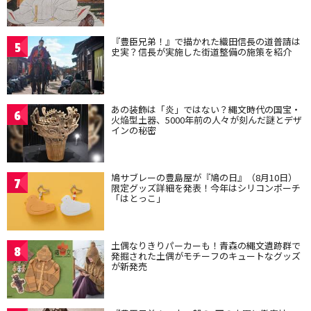
『豊臣兄弟！』で描かれた織田信長の道普請は
5
史実？信長が実施した街道整備の施策を紹介
あの装飾は「炎」ではない？縄文時代の国宝・
6
火焔型土器、5000年前の人々が刻んだ謎とデザ
インの秘密
鳩サブレーの豊島屋が『鳩の日』（8月10日）
7
限定グッズ詳細を発表！今年はシリコンポーチ
「はとっこ」
土偶なりきりパーカーも！青森の縄文遺跡群で
8
発掘された土偶がモチーフのキュートなグッズ
が新発売