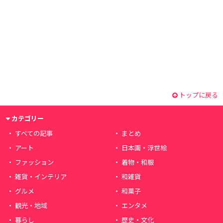
トップに戻る
カテゴリー
すべての記事
まとめ
アート
日本画・浮世絵
ファッション
着物・和服
雑貨・インテリア
和雑貨
グルメ
和菓子
観光・地域
エンタメ
暮らし
歴史・文化