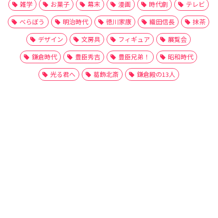
雑学
お菓子
幕末
漫画
時代劇
テレビ
べらぼう
明治時代
徳川家康
織田信長
抹茶
デザイン
文房具
フィギュア
展覧会
鎌倉時代
豊臣秀吉
豊臣兄弟！
昭和時代
光る君へ
葛飾北斎
鎌倉殿の13人