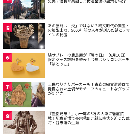
史実？信長が実施した街道整備の施策を紹介
あの装飾は「炎」ではない？縄文時代の国宝・
5
火焔型土器、5000年前の人々が刻んだ謎とデザ
インの秘密
鳩サブレーの豊島屋が『鳩の日』（8月10日）
6
限定グッズ詳細を発表！今年はシリコンポーチ
「はとっこ」
土偶なりきりパーカーも！青森の縄文遺跡群で
7
発掘された土偶がモチーフのキュートなグッズ
が新発売
『豊臣兄弟！』小一郎の5万の大軍に徹底抗
8
戦！切腹覚悟で長宗我部元親に降伏を迫った武
将・谷忠澄の生涯