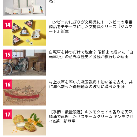
売！
コンビニおにぎりが文房具に！コンビニの定番
14
商品をモチーフにした文房具シリーズ『ジムマ
ート』誕生
自転車を持つだけで税金？ 昭和まで続いた「自
15
転車税」の意外な歴史と脱税が横行した理由
村上水軍を率いた戦国武将！幼い弟を支え、共
16
に海へ散った得居通幸の波乱に満ちた生涯
【季節・数量限定】キンモクセイの香りを天然
17
精油で再現した「スチームクリーム キンモクセ
イ&茶」新登場