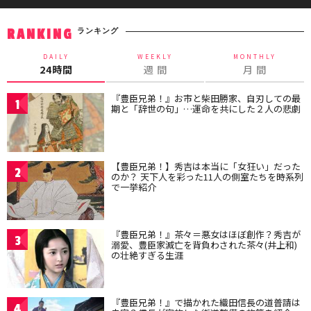
ランキング
RANKING
DAILY
WEEKLY
MONTHLY
24時間
週 間
月 間
『豊臣兄弟！』お市と柴田勝家、自刃しての最
1
期と「辞世の句」…運命を共にした２人の悲劇
【豊臣兄弟！】秀吉は本当に「女狂い」だった
2
のか？ 天下人を彩った11人の側室たちを時系列
で一挙紹介
『豊臣兄弟！』茶々＝悪女はほぼ創作？秀吉が
3
溺愛、豊臣家滅亡を背負わされた茶々(井上和)
の壮絶すぎる生涯
『豊臣兄弟！』で描かれた織田信長の道普請は
4