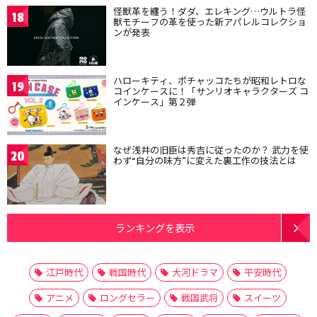
怪獣革を纏う！ダダ、エレキング…ウルトラ怪
18
獣モチーフの革を使った新アパレルコレクショ
ンが発表
ハローキティ、ポチャッコたちが昭和レトロな
19
コインケースに！「サンリオキャラクターズ コ
インケース」第２弾
なぜ浅井の旧臣は秀吉に従ったのか？ 武力を使
20
わず“自分の味方”に変えた裏工作の技法とは
ランキングを表示
江戸時代
戦国時代
大河ドラマ
平安時代
アニメ
ロングセラー
戦国武将
スイーツ