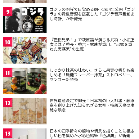
ゴジラの咆哮で目覚める朝…1954年公開『ゴジ
9
ラ』の貴重音源を搭載した「ゴジラ音声目覚ま
し時計」が新発売
『豊臣兄弟！』で萩原護が演じる武将・小堀正
10
次とは？秀長・秀吉・家康が重用、“出家を重
ねた実務派”の生涯
しっかり抹茶の味わい、さらに果実の香りも楽
11
しめる「無糖フレーバー抹茶」ストロベリー、
マンゴー新発売
世界遺産決定で脚光！日本初の巨大都城・藤原
12
京を創り上げた知られざる女帝・持統天皇の凄
絶な執念
日本の四季折々の植物や情景を描くことに相応
13
しい色を集めた水彩色鉛筆『色辞典』が新発