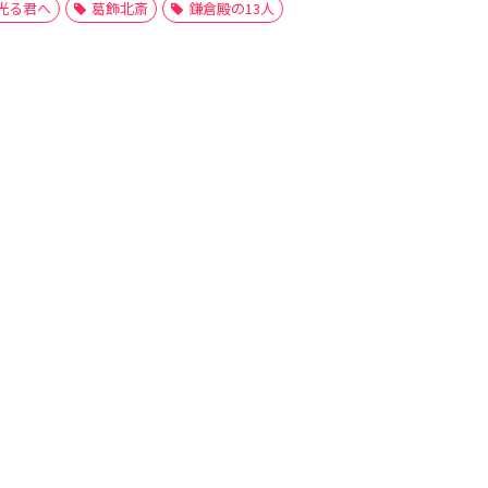
光る君へ
葛飾北斎
鎌倉殿の13人