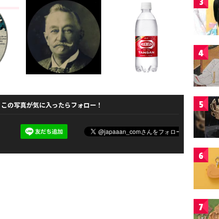
3
4
5
この写真が気に入ったらフォロー！
6
7