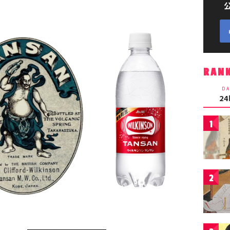
RAN
DA
2
1
2