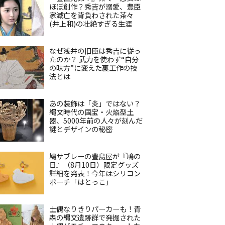
ほぼ創作？秀吉が溺愛、豊臣
家滅亡を背負わされた茶々
(井上和)の壮絶すぎる生涯
なぜ浅井の旧臣は秀吉に従っ
たのか？ 武力を使わず“自分
の味方”に変えた裏工作の技
法とは
あの装飾は「炎」ではない？
縄文時代の国宝・火焔型土
器、5000年前の人々が刻んだ
謎とデザインの秘密
鳩サブレーの豊島屋が『鳩の
日』（8月10日）限定グッズ
詳細を発表！今年はシリコン
ポーチ「はとっこ」
土偶なりきりパーカーも！青
森の縄文遺跡群で発掘された