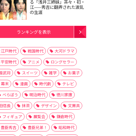
る「浅井三姉妹」茶々・初・
江——秀吉に翻弄された波乱
の生涯
ランキングを表示
江戸時代
戦国時代
大河ドラマ
平安時代
アニメ
ロングセラー
国武将
スイーツ
雑学
お菓子
幕末
漫画
時代劇
テレビ
べらぼう
明治時代
徳川家康
田信長
抹茶
デザイン
文房具
フィギュア
展覧会
鎌倉時代
豊臣秀吉
豊臣兄弟！
昭和時代