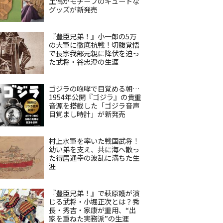
土偶がモチーフのキュートな
グッズが新発売
『豊臣兄弟！』小一郎の5万
の大軍に徹底抗戦！切腹覚悟
で長宗我部元親に降伏を迫っ
た武将・谷忠澄の生涯
ゴジラの咆哮で目覚める朝…
1954年公開『ゴジラ』の貴重
音源を搭載した「ゴジラ音声
目覚まし時計」が新発売
村上水軍を率いた戦国武将！
幼い弟を支え、共に海へ散っ
た得居通幸の波乱に満ちた生
涯
『豊臣兄弟！』で萩原護が演
じる武将・小堀正次とは？秀
長・秀吉・家康が重用、“出
家を重ねた実務派”の生涯