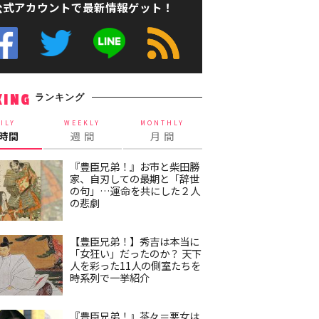
公式アカウントで最新情報ゲット！
ランキング
KING
ILY
WEEKLY
MONTHLY
4時間
週 間
月 間
『豊臣兄弟！』お市と柴田勝
家、自刃しての最期と「辞世
の句」…運命を共にした２人
の悲劇
【豊臣兄弟！】秀吉は本当に
「女狂い」だったのか？ 天下
人を彩った11人の側室たちを
時系列で一挙紹介
『豊臣兄弟！』茶々＝悪女は