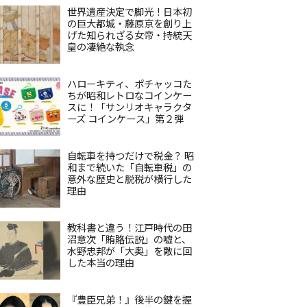
世界遺産決定で脚光！日本初
の巨大都城・藤原京を創り上
げた知られざる女帝・持統天
皇の凄絶な執念
ハローキティ、ポチャッコた
ちが昭和レトロなコインケー
スに！「サンリオキャラクタ
ーズ コインケース」第２弾
自転車を持つだけで税金？ 昭
和まで続いた「自転車税」の
意外な歴史と脱税が横行した
理由
教科書と違う！江戸時代の田
沼意次「賄賂伝説」の嘘と、
水野忠邦が「大奥」を敵に回
した本当の理由
『豊臣兄弟！』後半の鍵を握