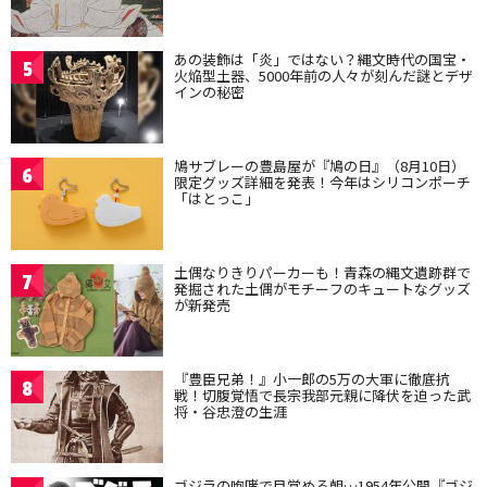
あの装飾は「炎」ではない？縄文時代の国宝・
5
火焔型土器、5000年前の人々が刻んだ謎とデザ
インの秘密
鳩サブレーの豊島屋が『鳩の日』（8月10日）
6
限定グッズ詳細を発表！今年はシリコンポーチ
「はとっこ」
土偶なりきりパーカーも！青森の縄文遺跡群で
7
発掘された土偶がモチーフのキュートなグッズ
が新発売
『豊臣兄弟！』小一郎の5万の大軍に徹底抗
8
戦！切腹覚悟で長宗我部元親に降伏を迫った武
将・谷忠澄の生涯
ゴジラの咆哮で目覚める朝…1954年公開『ゴジ