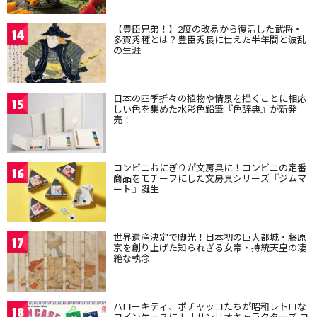
【豊臣兄弟！】2度の改易から復活した武将・
14
多賀秀種とは？豊臣秀長に仕えた半年間と波乱
の生涯
日本の四季折々の植物や情景を描くことに相応
15
しい色を集めた水彩色鉛筆『色辞典』が新発
売！
コンビニおにぎりが文房具に！コンビニの定番
16
商品をモチーフにした文房具シリーズ『ジムマ
ート』誕生
世界遺産決定で脚光！日本初の巨大都城・藤原
17
京を創り上げた知られざる女帝・持統天皇の凄
絶な執念
ハローキティ、ポチャッコたちが昭和レトロな
18
コインケースに！「サンリオキャラクターズ コ