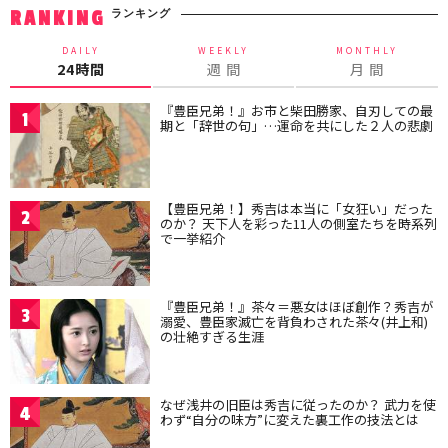
ランキング
RANKING
DAILY
WEEKLY
MONTHLY
24時間
週 間
月 間
『豊臣兄弟！』お市と柴田勝家、自刃しての最
1
期と「辞世の句」…運命を共にした２人の悲劇
【豊臣兄弟！】秀吉は本当に「女狂い」だった
2
のか？ 天下人を彩った11人の側室たちを時系列
で一挙紹介
『豊臣兄弟！』茶々＝悪女はほぼ創作？秀吉が
3
溺愛、豊臣家滅亡を背負わされた茶々(井上和)
の壮絶すぎる生涯
なぜ浅井の旧臣は秀吉に従ったのか？ 武力を使
4
わず“自分の味方”に変えた裏工作の技法とは