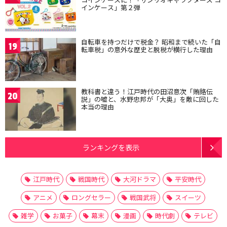
インケース」第２弾
自転車を持つだけで税金？ 昭和まで続いた「自
19
転車税」の意外な歴史と脱税が横行した理由
教科書と違う！江戸時代の田沼意次「賄賂伝
20
説」の嘘と、水野忠邦が「大奥」を敵に回した
本当の理由
ランキングを表示
江戸時代
戦国時代
大河ドラマ
平安時代
アニメ
ロングセラー
戦国武将
スイーツ
雑学
お菓子
幕末
漫画
時代劇
テレビ