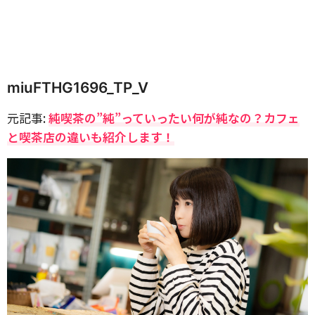
miuFTHG1696_TP_V
元記事:
純喫茶の”純”っていったい何が純なの？カフェ
と喫茶店の違いも紹介します！