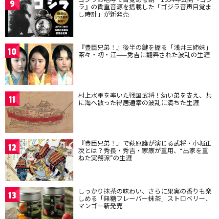
9
ラ』の貴重音源を搭載した「ゴジラ音声目覚ま
し時計」が新発売
『豊臣兄弟！』後半の鍵を握る「浅井三姉妹」
10
茶々・初・江——秀吉に翻弄された波乱の生涯
村上水軍を率いた戦国武将！幼い弟を支え、共
11
に海へ散った得居通幸の波乱に満ちた生涯
『豊臣兄弟！』で萩原護が演じる武将・小堀正
12
次とは？秀長・秀吉・家康が重用、“出家を重
ねた実務派”の生涯
しっかり抹茶の味わい、さらに果実の香りも楽
13
しめる「無糖フレーバー抹茶」ストロベリー、
マンゴー新発売