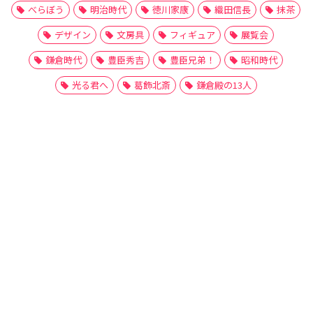
べらぼう
明治時代
徳川家康
織田信長
抹茶
デザイン
文房具
フィギュア
展覧会
鎌倉時代
豊臣秀吉
豊臣兄弟！
昭和時代
光る君へ
葛飾北斎
鎌倉殿の13人