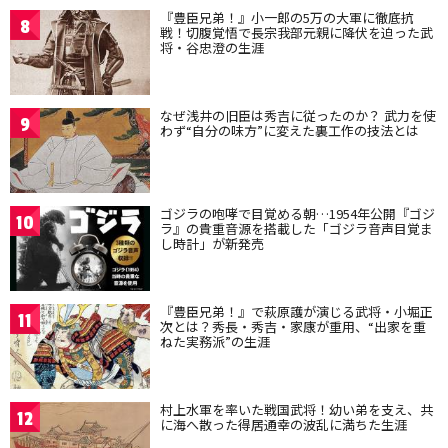
『豊臣兄弟！』小一郎の5万の大軍に徹底抗
8
戦！切腹覚悟で長宗我部元親に降伏を迫った武
将・谷忠澄の生涯
なぜ浅井の旧臣は秀吉に従ったのか？ 武力を使
9
わず“自分の味方”に変えた裏工作の技法とは
ゴジラの咆哮で目覚める朝…1954年公開『ゴジ
10
ラ』の貴重音源を搭載した「ゴジラ音声目覚ま
し時計」が新発売
『豊臣兄弟！』で萩原護が演じる武将・小堀正
11
次とは？秀長・秀吉・家康が重用、“出家を重
ねた実務派”の生涯
村上水軍を率いた戦国武将！幼い弟を支え、共
12
に海へ散った得居通幸の波乱に満ちた生涯