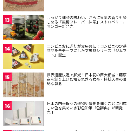
しっかり抹茶の味わい、さらに果実の香りも楽
13
しめる「無糖フレーバー抹茶」ストロベリー、
マンゴー新発売
コンビニおにぎりが文房具に！コンビニの定番
14
商品をモチーフにした文房具シリーズ『ジムマ
ート』誕生
世界遺産決定で脚光！日本初の巨大都城・藤原
15
京を創り上げた知られざる女帝・持統天皇の凄
絶な執念
日本の四季折々の植物や情景を描くことに相応
16
しい色を集めた水彩色鉛筆『色辞典』が新発
売！