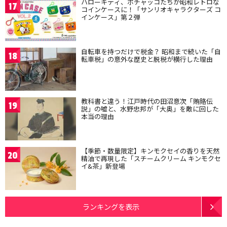
ハローキティ、ポチャッコたちが昭和レトロな
17
コインケースに！「サンリオキャラクターズ コ
インケース」第２弾
自転車を持つだけで税金？ 昭和まで続いた「自
18
転車税」の意外な歴史と脱税が横行した理由
教科書と違う！江戸時代の田沼意次「賄賂伝
19
説」の嘘と、水野忠邦が「大奥」を敵に回した
本当の理由
【季節・数量限定】キンモクセイの香りを天然
20
精油で再現した「スチームクリーム キンモクセ
イ&茶」新登場
ランキングを表示