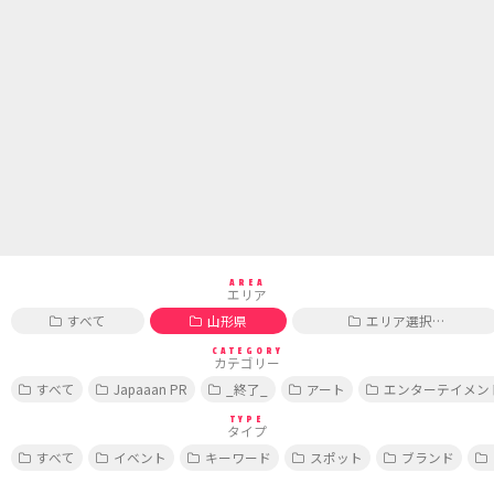
AREA
エリア
すべて
山形県
エリア選択…
CATEGORY
カテゴリー
すべて
Japaaan PR
_終了_
アート
エンターテイメン
TYPE
タイプ
すべて
イベント
キーワード
スポット
ブランド