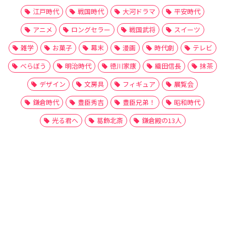
江戸時代
戦国時代
大河ドラマ
平安時代
アニメ
ロングセラー
戦国武将
スイーツ
雑学
お菓子
幕末
漫画
時代劇
テレビ
べらぼう
明治時代
徳川家康
織田信長
抹茶
デザイン
文房具
フィギュア
展覧会
鎌倉時代
豊臣秀吉
豊臣兄弟！
昭和時代
光る君へ
葛飾北斎
鎌倉殿の13人