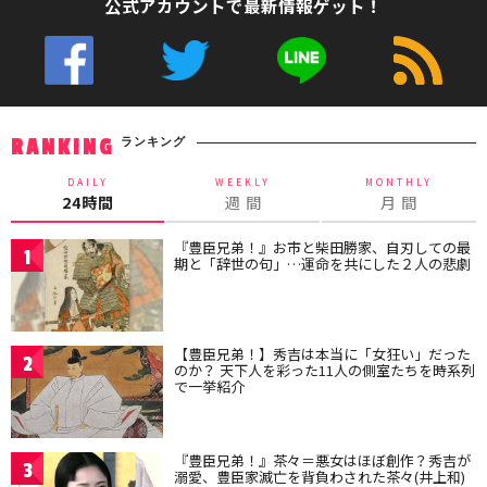
公式アカウントで最新情報ゲット！
ランキング
RANKING
DAILY
WEEKLY
MONTHLY
24時間
週 間
月 間
『豊臣兄弟！』お市と柴田勝家、自刃しての最
1
期と「辞世の句」…運命を共にした２人の悲劇
【豊臣兄弟！】秀吉は本当に「女狂い」だった
2
のか？ 天下人を彩った11人の側室たちを時系列
で一挙紹介
『豊臣兄弟！』茶々＝悪女はほぼ創作？秀吉が
3
溺愛、豊臣家滅亡を背負わされた茶々(井上和)