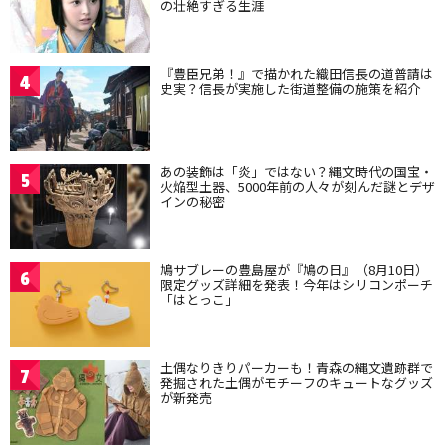
の壮絶すぎる生涯
『豊臣兄弟！』で描かれた織田信長の道普請は
4
史実？信長が実施した街道整備の施策を紹介
あの装飾は「炎」ではない？縄文時代の国宝・
5
火焔型土器、5000年前の人々が刻んだ謎とデザ
インの秘密
鳩サブレーの豊島屋が『鳩の日』（8月10日）
6
限定グッズ詳細を発表！今年はシリコンポーチ
「はとっこ」
土偶なりきりパーカーも！青森の縄文遺跡群で
7
発掘された土偶がモチーフのキュートなグッズ
が新発売