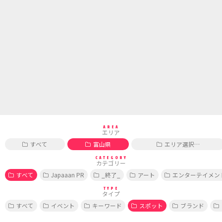
AREA
エリア
すべて
富山県
エリア選択…
CATEGORY
カテゴリー
すべて
Japaaan PR
_終了_
アート
エンターテイメン
TYPE
タイプ
すべて
イベント
キーワード
スポット
ブランド