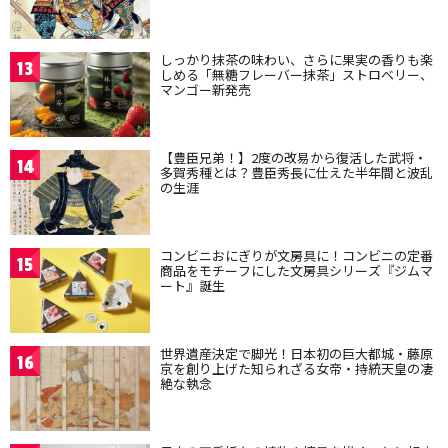
しっかり抹茶の味わい、さらに果実の香りも楽
13
しめる「無糖フレーバー抹茶」ストロベリー、
マンゴー新発売
【豊臣兄弟！】2度の改易から復活した武将・
14
多賀秀種とは？豊臣秀長に仕えた半年間と波乱
の生涯
コンビニおにぎりが文房具に！コンビニの定番
15
商品をモチーフにした文房具シリーズ『ジムマ
ート』誕生
世界遺産決定で脚光！日本初の巨大都城・藤原
16
京を創り上げた知られざる女帝・持統天皇の凄
絶な執念