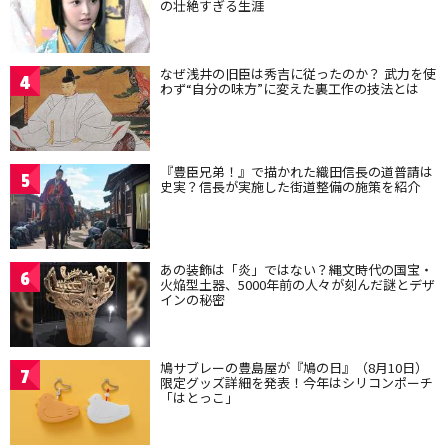
の壮絶すぎる生涯
なぜ浅井の旧臣は秀吉に従ったのか？ 武力を使
4
わず“自分の味方”に変えた裏工作の技法とは
『豊臣兄弟！』で描かれた織田信長の道普請は
5
史実？信長が実施した街道整備の施策を紹介
あの装飾は「炎」ではない？縄文時代の国宝・
6
火焔型土器、5000年前の人々が刻んだ謎とデザ
インの秘密
鳩サブレーの豊島屋が『鳩の日』（8月10日）
7
限定グッズ詳細を発表！今年はシリコンポーチ
「はとっこ」