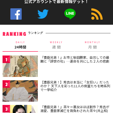
公式アカウントで最新情報ゲット！
ランキング
RANKING
DAILY
WEEKLY
MONTHLY
24時間
週 間
月 間
『豊臣兄弟！』お市と柴田勝家、自刃しての最
1
期と「辞世の句」…運命を共にした２人の悲劇
【豊臣兄弟！】秀吉は本当に「女狂い」だった
2
のか？ 天下人を彩った11人の側室たちを時系列
で一挙紹介
『豊臣兄弟！』茶々＝悪女はほぼ創作？秀吉が
3
溺愛、豊臣家滅亡を背負わされた茶々(井上和)