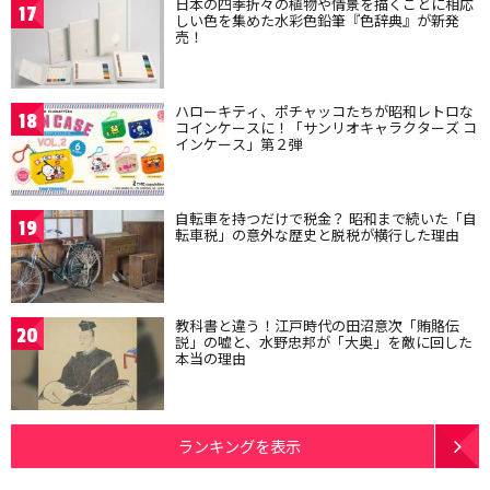
日本の四季折々の植物や情景を描くことに相応
17
しい色を集めた水彩色鉛筆『色辞典』が新発
売！
ハローキティ、ポチャッコたちが昭和レトロな
18
コインケースに！「サンリオキャラクターズ コ
インケース」第２弾
自転車を持つだけで税金？ 昭和まで続いた「自
19
転車税」の意外な歴史と脱税が横行した理由
教科書と違う！江戸時代の田沼意次「賄賂伝
20
説」の嘘と、水野忠邦が「大奥」を敵に回した
本当の理由
ランキングを表示