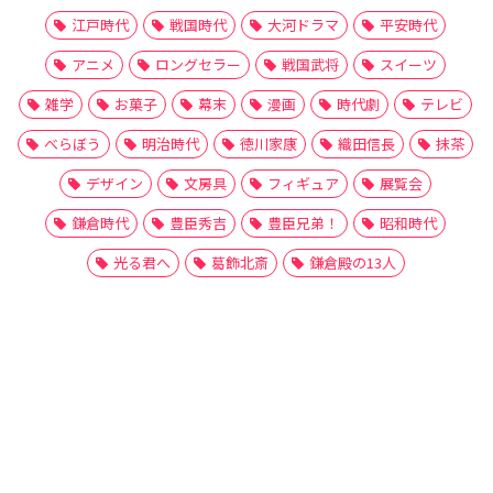
江戸時代
戦国時代
大河ドラマ
平安時代
アニメ
ロングセラー
戦国武将
スイーツ
雑学
お菓子
幕末
漫画
時代劇
テレビ
べらぼう
明治時代
徳川家康
織田信長
抹茶
デザイン
文房具
フィギュア
展覧会
鎌倉時代
豊臣秀吉
豊臣兄弟！
昭和時代
光る君へ
葛飾北斎
鎌倉殿の13人