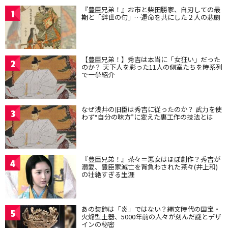
『豊臣兄弟！』お市と柴田勝家、自刃しての最
1
期と「辞世の句」…運命を共にした２人の悲劇
【豊臣兄弟！】秀吉は本当に「女狂い」だった
2
のか？ 天下人を彩った11人の側室たちを時系列
で一挙紹介
なぜ浅井の旧臣は秀吉に従ったのか？ 武力を使
3
わず“自分の味方”に変えた裏工作の技法とは
『豊臣兄弟！』茶々＝悪女はほぼ創作？秀吉が
4
溺愛、豊臣家滅亡を背負わされた茶々(井上和)
の壮絶すぎる生涯
あの装飾は「炎」ではない？縄文時代の国宝・
5
火焔型土器、5000年前の人々が刻んだ謎とデザ
インの秘密