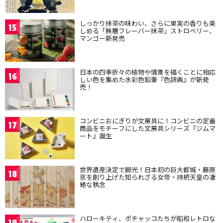
しっかり抹茶の味わい、さらに果実の香りも楽
15
しめる「無糖フレーバー抹茶」ストロベリー、
マンゴー新発売
日本の四季折々の植物や情景を描くことに相応
16
しい色を集めた水彩色鉛筆『色辞典』が新発
売！
コンビニおにぎりが文房具に！コンビニの定番
17
商品をモチーフにした文房具シリーズ『ジムマ
ート』誕生
世界遺産決定で脚光！日本初の巨大都城・藤原
18
京を創り上げた知られざる女帝・持統天皇の凄
絶な執念
ハローキティ、ポチャッコたちが昭和レトロな
19