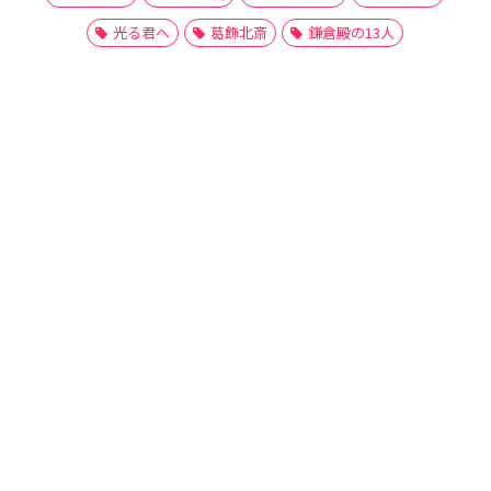
光る君へ
葛飾北斎
鎌倉殿の13人