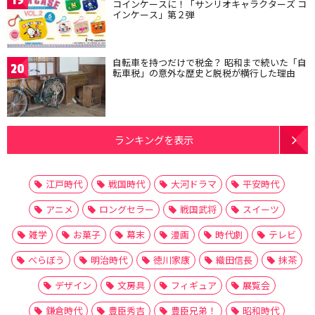
コインケースに！「サンリオキャラクターズ コ
インケース」第２弾
自転車を持つだけで税金？ 昭和まで続いた「自
20
転車税」の意外な歴史と脱税が横行した理由
ランキングを表示
江戸時代
戦国時代
大河ドラマ
平安時代
アニメ
ロングセラー
戦国武将
スイーツ
雑学
お菓子
幕末
漫画
時代劇
テレビ
べらぼう
明治時代
徳川家康
織田信長
抹茶
デザイン
文房具
フィギュア
展覧会
鎌倉時代
豊臣秀吉
豊臣兄弟！
昭和時代