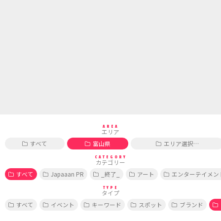
AREA
エリア
すべて
富山県
エリア選択…
CATEGORY
カテゴリー
すべて
Japaaan PR
_終了_
アート
エンターテイメン
TYPE
タイプ
すべて
イベント
キーワード
スポット
ブランド