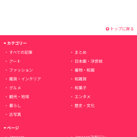
トップに戻る
カテゴリー
すべての記事
まとめ
アート
日本画・浮世絵
ファッション
着物・和服
雑貨・インテリア
和雑貨
グルメ
和菓子
観光・地域
エンタメ
暮らし
歴史・文化
古写真
ページ
Japaaan
Japaaanマガジン