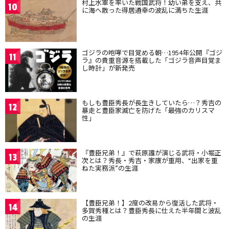
村上水軍を率いた戦国武将！幼い弟を支え、共
10
に海へ散った得居通幸の波乱に満ちた生涯
ゴジラの咆哮で目覚める朝…1954年公開『ゴジ
11
ラ』の貴重音源を搭載した「ゴジラ音声目覚ま
し時計」が新発売
もしも豊臣秀長が長生きしていたら…？秀吉の
12
暴走と豊臣家滅亡を防げた「最強のカリスマ
性」
『豊臣兄弟！』で萩原護が演じる武将・小堀正
13
次とは？秀長・秀吉・家康が重用、“出家を重
ねた実務派”の生涯
【豊臣兄弟！】2度の改易から復活した武将・
14
多賀秀種とは？豊臣秀長に仕えた半年間と波乱
の生涯