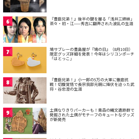
『豊臣兄弟！』後半の鍵を握る「浅井三姉妹」
6
茶々・初・江——秀吉に翻弄された波乱の生涯
鳩サブレーの豊島屋が『鳩の日』（8月10日）
7
限定グッズ詳細を発表！今年はシリコンポーチ
「はとっこ」
『豊臣兄弟！』小一郎の5万の大軍に徹底抗
8
戦！切腹覚悟で長宗我部元親に降伏を迫った武
将・谷忠澄の生涯
土偶なりきりパーカーも！青森の縄文遺跡群で
9
発掘された土偶がモチーフのキュートなグッズ
が新発売