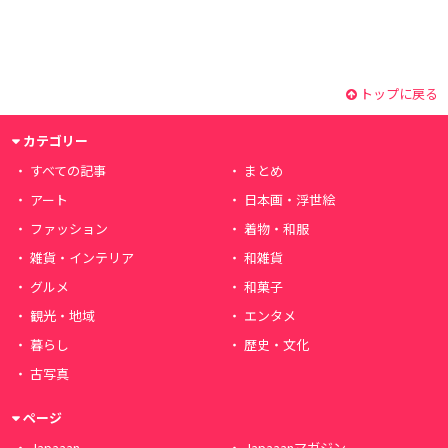
トップに戻る
カテゴリー
すべての記事
まとめ
アート
日本画・浮世絵
ファッション
着物・和服
雑貨・インテリア
和雑貨
グルメ
和菓子
観光・地域
エンタメ
暮らし
歴史・文化
古写真
ページ
Japaaan
Japaaanマガジン