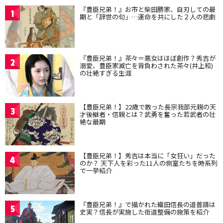
『豊臣兄弟！』お市と柴田勝家、自刃しての最
1
期と「辞世の句」…運命を共にした２人の悲劇
『豊臣兄弟！』茶々＝悪女はほぼ創作？秀吉が
2
溺愛、豊臣家滅亡を背負わされた茶々(井上和)
の壮絶すぎる生涯
【豊臣兄弟！】22歳で散った長宗我部元親の天
3
才後継者・信親とは？武勇を奮った若武者の壮
絶な最期
【豊臣兄弟！】秀吉は本当に「女狂い」だった
4
のか？ 天下人を彩った11人の側室たちを時系列
で一挙紹介
『豊臣兄弟！』で描かれた織田信長の道普請は
5
史実？信長が実施した街道整備の施策を紹介