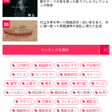
獣モチーフの革を使った新アパレルコレクショ
ンが発表
村上水軍を率いた戦国武将！幼い弟を支え、共
20
に海へ散った得居通幸の波乱に満ちた生涯
ランキングを表示
江戸時代
戦国時代
大河ドラマ
平安時代
アニメ
ロングセラー
戦国武将
スイーツ
雑学
お菓子
幕末
漫画
時代劇
テレビ
べらぼう
明治時代
織田信長
徳川家康
抹茶
デザイン
文房具
フィギュア
展覧会
鎌倉時代
豊臣秀吉
豊臣兄弟！
昭和時代