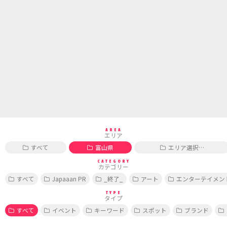
AREA
エリア
すべて
富山県
エリア選択…
CATEGORY
カテゴリー
すべて
Japaaan PR
_終了_
アート
エンターテイメン
TYPE
タイプ
すべて
イベント
キーワード
スポット
ブランド