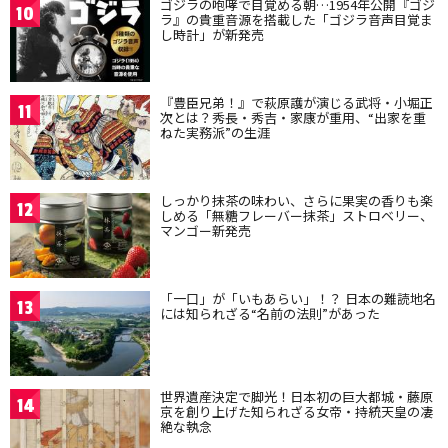
ゴジラの咆哮で目覚める朝…1954年公開『ゴジ
10
ラ』の貴重音源を搭載した「ゴジラ音声目覚ま
し時計」が新発売
『豊臣兄弟！』で萩原護が演じる武将・小堀正
11
次とは？秀長・秀吉・家康が重用、“出家を重
ねた実務派”の生涯
しっかり抹茶の味わい、さらに果実の香りも楽
12
しめる「無糖フレーバー抹茶」ストロベリー、
マンゴー新発売
「一口」が「いもあらい」！？ 日本の難読地名
13
には知られざる“名前の法則”があった
世界遺産決定で脚光！日本初の巨大都城・藤原
14
京を創り上げた知られざる女帝・持統天皇の凄
絶な執念