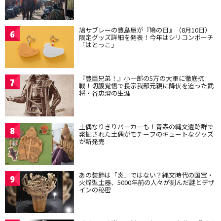
鳩サブレーの豊島屋が『鳩の日』（8月10日）
6
限定グッズ詳細を発表！今年はシリコンポーチ
「はとっこ」
『豊臣兄弟！』小一郎の5万の大軍に徹底抗
7
戦！切腹覚悟で長宗我部元親に降伏を迫った武
将・谷忠澄の生涯
土偶なりきりパーカーも！青森の縄文遺跡群で
8
発掘された土偶がモチーフのキュートなグッズ
が新発売
あの装飾は「炎」ではない？縄文時代の国宝・
9
火焔型土器、5000年前の人々が刻んだ謎とデザ
インの秘密