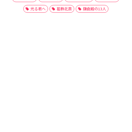
光る君へ
葛飾北斎
鎌倉殿の13人