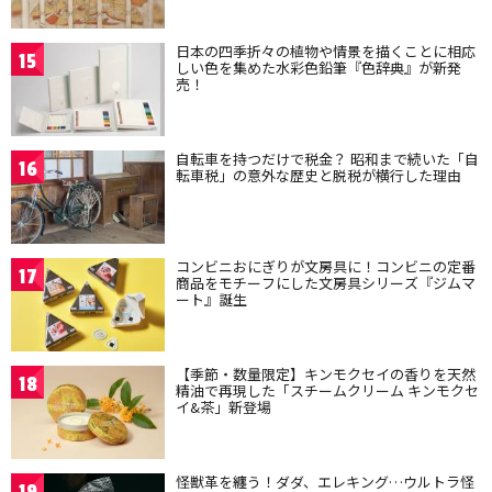
日本の四季折々の植物や情景を描くことに相応
15
しい色を集めた水彩色鉛筆『色辞典』が新発
売！
自転車を持つだけで税金？ 昭和まで続いた「自
16
転車税」の意外な歴史と脱税が横行した理由
コンビニおにぎりが文房具に！コンビニの定番
17
商品をモチーフにした文房具シリーズ『ジムマ
ート』誕生
【季節・数量限定】キンモクセイの香りを天然
18
精油で再現した「スチームクリーム キンモクセ
イ&茶」新登場
怪獣革を纏う！ダダ、エレキング…ウルトラ怪
19