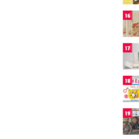
16
17
18
19