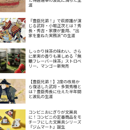
涯
『豊臣兄弟！』で萩原護が演
じる武将・小堀正次とは？秀
長・秀吉・家康が重用、“出
家を重ねた実務派”の生涯
しっかり抹茶の味わい、さら
に果実の香りも楽しめる「無
糖フレーバー抹茶」ストロベ
リー、マンゴー新発売
【豊臣兄弟！】2度の改易か
ら復活した武将・多賀秀種と
は？豊臣秀長に仕えた半年間
と波乱の生涯
コンビニおにぎりが文房具
に！コンビニの定番商品をモ
チーフにした文房具シリーズ
『ジムマート』誕生