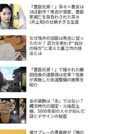
『豊臣兄弟！』茶々＝悪女は
ほぼ創作？秀吉が溺愛、豊臣
家滅亡を背負わされた茶々
(井上和)の壮絶すぎる生涯
なぜ浅井の旧臣は秀吉に従っ
たのか？ 武力を使わず“自分
の味方”に変えた裏工作の技
法とは
『豊臣兄弟！』で描かれた織
田信長の道普請は史実？信長
が実施した街道整備の施策を
紹介
あの装飾は「炎」ではない？
縄文時代の国宝・火焔型土
器、5000年前の人々が刻んだ
謎とデザインの秘密
鳩サブレーの豊島屋が『鳩の