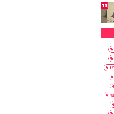
20
戦
織