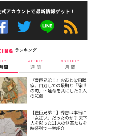
公式アカウントで最新情報ゲット！
ランキング
KING
ILY
WEEKLY
MONTHLY
4時間
週 間
月 間
『豊臣兄弟！』お市と柴田勝
家、自刃しての最期と「辞世
の句」…運命を共にした２人
の悲劇
【豊臣兄弟！】秀吉は本当に
「女狂い」だったのか？ 天下
人を彩った11人の側室たちを
時系列で一挙紹介