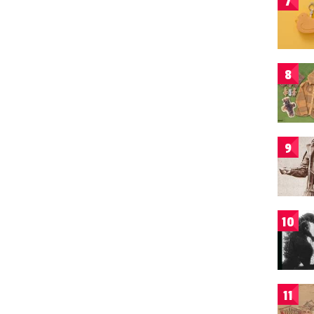
7
8
9
10
11