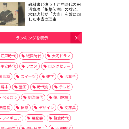
教科書と違う！江戸時代の田
沼意次「賄賂伝説」の嘘と、
水野忠邦が「大奥」を敵に回
した本当の理由
ランキングを表示
江戸時代
戦国時代
大河ドラマ
平安時代
アニメ
ロングセラー
国武将
スイーツ
雑学
お菓子
幕末
漫画
時代劇
テレビ
べらぼう
明治時代
徳川家康
田信長
抹茶
デザイン
文房具
フィギュア
展覧会
鎌倉時代
豊臣秀吉
豊臣兄弟！
昭和時代