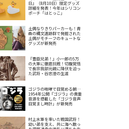
日』（8月10日）限定グッズ
詳細を発表！今年はシリコン
ポーチ「はとっこ」
土偶なりきりパーカーも！青
森の縄文遺跡群で発掘された
土偶がモチーフのキュートな
グッズが新発売
『豊臣兄弟！』小一郎の5万
の大軍に徹底抗戦！切腹覚悟
で長宗我部元親に降伏を迫っ
た武将・谷忠澄の生涯
ゴジラの咆哮で目覚める朝…
1954年公開『ゴジラ』の貴重
音源を搭載した「ゴジラ音声
目覚まし時計」が新発売
村上水軍を率いた戦国武将！
幼い弟を支え、共に海へ散っ
た得居通幸の波乱に満ちた生