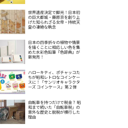
世界遺産決定で脚光！日本初
の巨大都城・藤原京を創り上
げた知られざる女帝・持統天
皇の凄絶な執念
日本の四季折々の植物や情景
を描くことに相応しい色を集
めた水彩色鉛筆『色辞典』が
新発売！
ハローキティ、ポチャッコた
ちが昭和レトロなコインケー
スに！「サンリオキャラクタ
ーズ コインケース」第２弾
自転車を持つだけで税金？ 昭
和まで続いた「自転車税」の
意外な歴史と脱税が横行した
理由