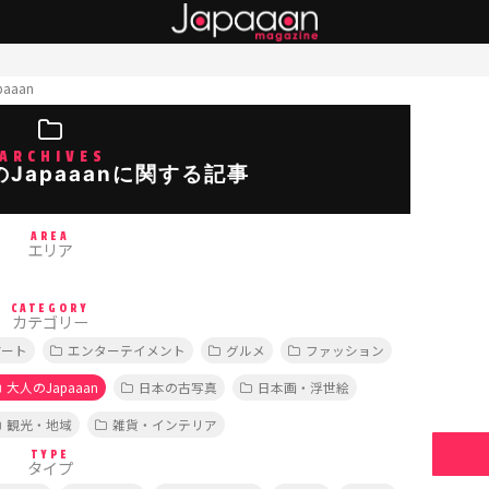
aaan
ARCHIVES
Japaaanに関する記事
AREA
エリア
CATEGORY
カテゴリー
アート
エンターテイメント
グルメ
ファッション
大人のJapaaan
日本の古写真
日本画・浮世絵
観光・地域
雑貨・インテリア
TYPE
タイプ