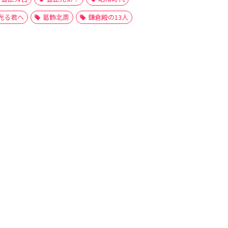
光る君へ
葛飾北斎
鎌倉殿の13人