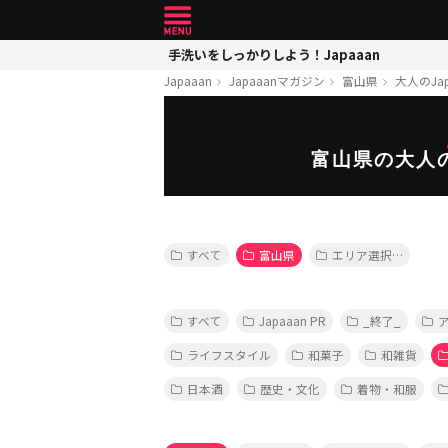
手洗いをしっかりしよう！Japaaan
Japaaan
Japaaanマガジン
富山県
大人のJap
富山県の大人の
すべて
富山県
エリア選択…
すべて
Japaaan PR
_終了_
ライフスタイル
和菓子
和雑貨
日本酒
歴史・文化
着物・和服