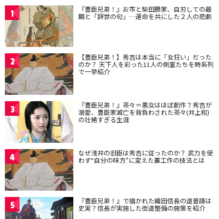
『豊臣兄弟！』お市と柴田勝家、自刃しての最
1
期と「辞世の句」…運命を共にした２人の悲劇
【豊臣兄弟！】秀吉は本当に「女狂い」だった
2
のか？ 天下人を彩った11人の側室たちを時系列
で一挙紹介
『豊臣兄弟！』茶々＝悪女はほぼ創作？秀吉が
3
溺愛、豊臣家滅亡を背負わされた茶々(井上和)
の壮絶すぎる生涯
なぜ浅井の旧臣は秀吉に従ったのか？ 武力を使
4
わず“自分の味方”に変えた裏工作の技法とは
『豊臣兄弟！』で描かれた織田信長の道普請は
5
史実？信長が実施した街道整備の施策を紹介