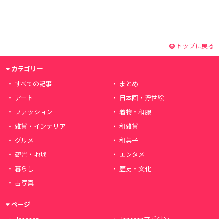
トップに戻る
カテゴリー
すべての記事
まとめ
アート
日本画・浮世絵
ファッション
着物・和服
雑貨・インテリア
和雑貨
グルメ
和菓子
観光・地域
エンタメ
暮らし
歴史・文化
古写真
ページ
Japaaan
Japaaanマガジン