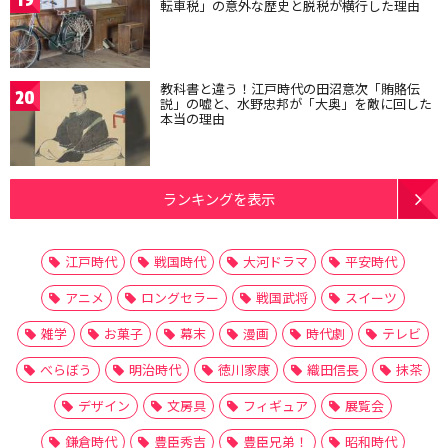
転車税」の意外な歴史と脱税が横行した理由
教科書と違う！江戸時代の田沼意次「賄賂伝
20
説」の嘘と、水野忠邦が「大奥」を敵に回した
本当の理由
ランキングを表示
江戸時代
戦国時代
大河ドラマ
平安時代
アニメ
ロングセラー
戦国武将
スイーツ
雑学
お菓子
幕末
漫画
時代劇
テレビ
べらぼう
明治時代
徳川家康
織田信長
抹茶
デザイン
文房具
フィギュア
展覧会
鎌倉時代
豊臣秀吉
豊臣兄弟！
昭和時代