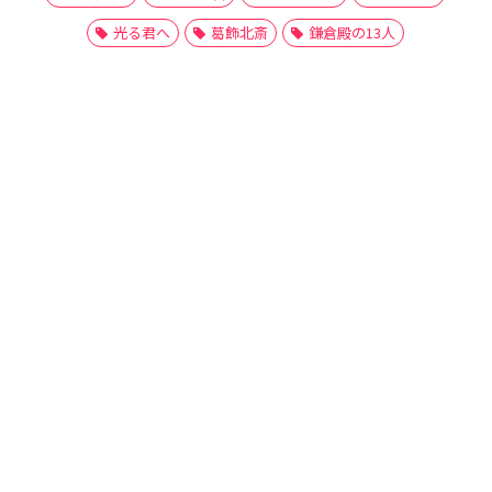
光る君へ
葛飾北斎
鎌倉殿の13人