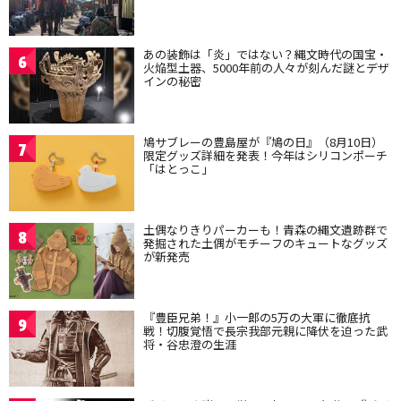
あの装飾は「炎」ではない？縄文時代の国宝・
6
火焔型土器、5000年前の人々が刻んだ謎とデザ
インの秘密
鳩サブレーの豊島屋が『鳩の日』（8月10日）
7
限定グッズ詳細を発表！今年はシリコンポーチ
「はとっこ」
土偶なりきりパーカーも！青森の縄文遺跡群で
8
発掘された土偶がモチーフのキュートなグッズ
が新発売
『豊臣兄弟！』小一郎の5万の大軍に徹底抗
9
戦！切腹覚悟で長宗我部元親に降伏を迫った武
将・谷忠澄の生涯