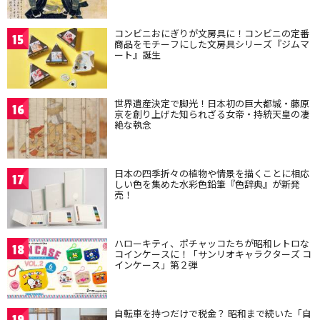
コンビニおにぎりが文房具に！コンビニの定番
15
商品をモチーフにした文房具シリーズ『ジムマ
ート』誕生
世界遺産決定で脚光！日本初の巨大都城・藤原
16
京を創り上げた知られざる女帝・持統天皇の凄
絶な執念
日本の四季折々の植物や情景を描くことに相応
17
しい色を集めた水彩色鉛筆『色辞典』が新発
売！
ハローキティ、ポチャッコたちが昭和レトロな
18
コインケースに！「サンリオキャラクターズ コ
インケース」第２弾
自転車を持つだけで税金？ 昭和まで続いた「自
19