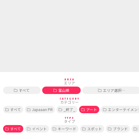
AREA
エリア
すべて
富山県
エリア選択…
CATEGORY
カテゴリー
すべて
Japaaan PR
_終了_
アート
エンターテイメン
TYPE
タイプ
すべて
イベント
キーワード
スポット
ブランド