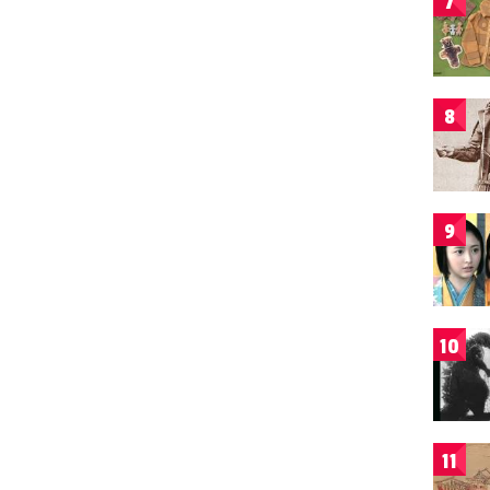
7
8
9
10
11