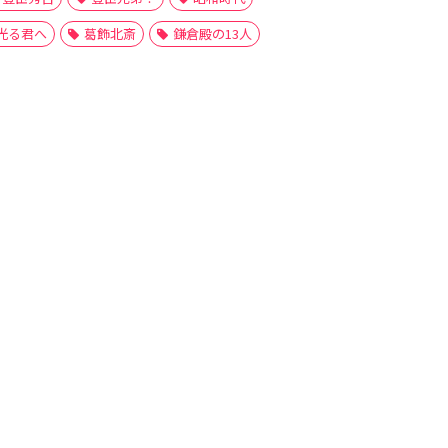
光る君へ
葛飾北斎
鎌倉殿の13人