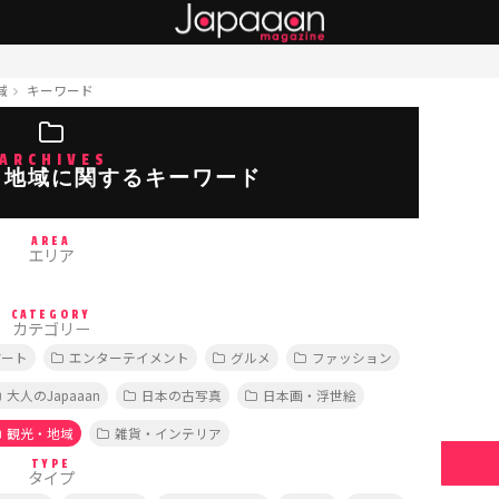
域
キーワード
ARCHIVES
・地域に関するキーワード
AREA
エリア
CATEGORY
カテゴリー
アート
エンターテイメント
グルメ
ファッション
大人のJapaaan
日本の古写真
日本画・浮世絵
観光・地域
雑貨・インテリア
TYPE
タイプ