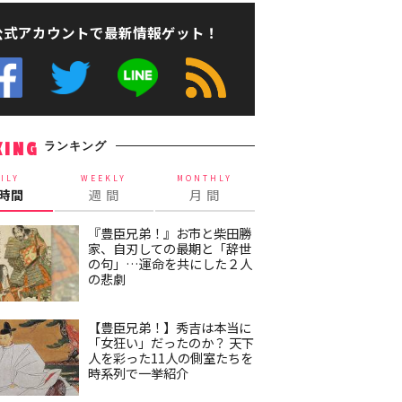
公式アカウントで最新情報ゲット！
ランキング
KING
ILY
WEEKLY
MONTHLY
4時間
週 間
月 間
『豊臣兄弟！』お市と柴田勝
家、自刃しての最期と「辞世
の句」…運命を共にした２人
の悲劇
【豊臣兄弟！】秀吉は本当に
「女狂い」だったのか？ 天下
人を彩った11人の側室たちを
時系列で一挙紹介