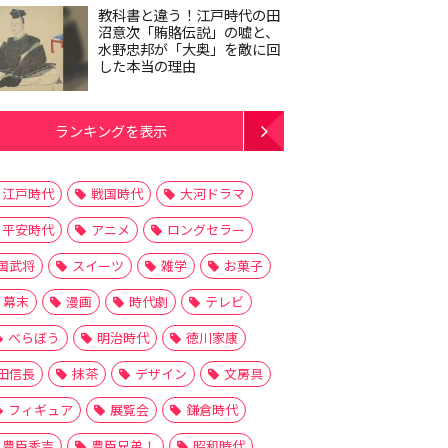
教科書と違う！江戸時代の田
沼意次「賄賂伝説」の嘘と、
水野忠邦が「大奥」を敵に回
した本当の理由
ランキングを表示
江戸時代
戦国時代
大河ドラマ
平安時代
アニメ
ロングセラー
国武将
スイーツ
雑学
お菓子
幕末
漫画
時代劇
テレビ
べらぼう
明治時代
徳川家康
田信長
抹茶
デザイン
文房具
フィギュア
展覧会
鎌倉時代
豊臣秀吉
豊臣兄弟！
昭和時代