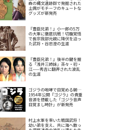
森の縄文遺跡群で発掘された
土偶がモチーフのキュートな
グッズが新発売
『豊臣兄弟！』小一郎の5万
の大軍に徹底抗戦！切腹覚悟
で長宗我部元親に降伏を迫っ
た武将・谷忠澄の生涯
『豊臣兄弟！』後半の鍵を握
る「浅井三姉妹」茶々・初・
江——秀吉に翻弄された波乱
の生涯
ゴジラの咆哮で目覚める朝…
1954年公開『ゴジラ』の貴重
音源を搭載した「ゴジラ音声
目覚まし時計」が新発売
村上水軍を率いた戦国武将！
幼い弟を支え、共に海へ散っ
た得居通幸の波乱に満ちた生