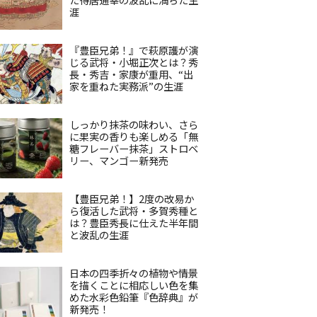
涯
『豊臣兄弟！』で萩原護が演
じる武将・小堀正次とは？秀
長・秀吉・家康が重用、“出
家を重ねた実務派”の生涯
しっかり抹茶の味わい、さら
に果実の香りも楽しめる「無
糖フレーバー抹茶」ストロベ
リー、マンゴー新発売
【豊臣兄弟！】2度の改易か
ら復活した武将・多賀秀種と
は？豊臣秀長に仕えた半年間
と波乱の生涯
日本の四季折々の植物や情景
を描くことに相応しい色を集
めた水彩色鉛筆『色辞典』が
新発売！