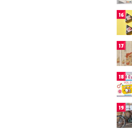
16
17
18
19