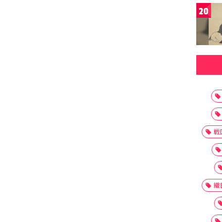
20
戦
織