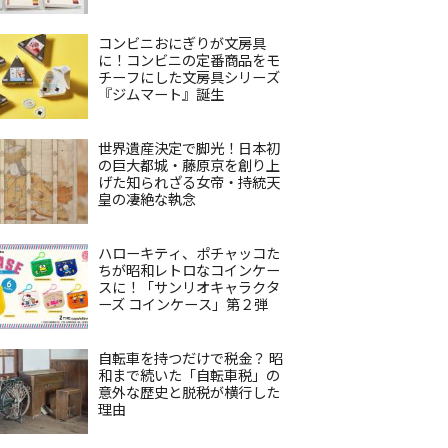
コンビニおにぎりが文房具
に！コンビニの定番商品をモ
チーフにした文房具シリーズ
『ジムマート』誕生
世界遺産決定で脚光！日本初
の巨大都城・藤原京を創り上
げた知られざる女帝・持統天
皇の凄絶な執念
ハローキティ、ポチャッコた
ちが昭和レトロなコインケー
スに！「サンリオキャラクタ
ーズ コインケース」第２弾
自転車を持つだけで税金？ 昭
和まで続いた「自転車税」の
意外な歴史と脱税が横行した
理由