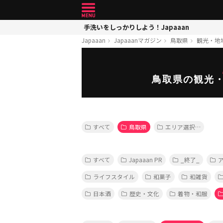
手洗いをしっかりしよう！Japaaan
Japaaan
Japaaanマガジン
鳥取県
観光・地
鳥取県の観光
すべて
鳥取県
エリア選択…
すべて
Japaaan PR
_終了_
ライフスタイル
和菓子
和雑貨
日本酒
歴史・文化
着物・和服