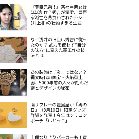
『豊臣兄弟！』茶々＝悪女は
ほぼ創作？秀吉が溺愛、豊臣
家滅亡を背負わされた茶々
(井上和)の壮絶すぎる生涯
なぜ浅井の旧臣は秀吉に従っ
たのか？ 武力を使わず“自分
の味方”に変えた裏工作の技
法とは
あの装飾は「炎」ではない？
縄文時代の国宝・火焔型土
器、5000年前の人々が刻んだ
謎とデザインの秘密
鳩サブレーの豊島屋が『鳩の
日』（8月10日）限定グッズ
詳細を発表！今年はシリコン
ポーチ「はとっこ」
土偶なりきりパーカーも！青