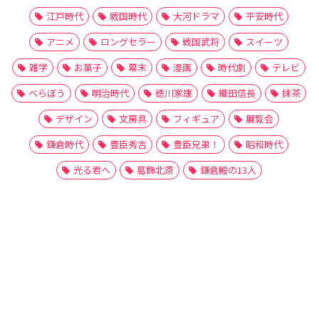
江戸時代
戦国時代
大河ドラマ
平安時代
アニメ
ロングセラー
戦国武将
スイーツ
雑学
お菓子
幕末
漫画
時代劇
テレビ
べらぼう
明治時代
徳川家康
織田信長
抹茶
デザイン
文房具
フィギュア
展覧会
鎌倉時代
豊臣秀吉
豊臣兄弟！
昭和時代
光る君へ
葛飾北斎
鎌倉殿の13人