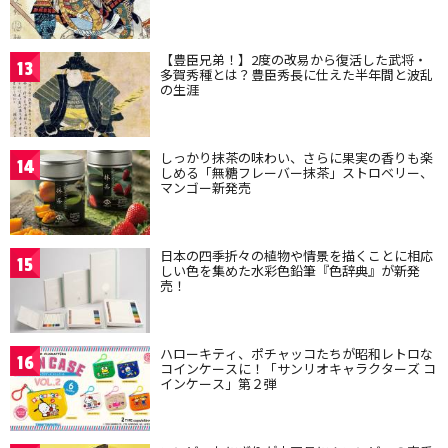
【豊臣兄弟！】2度の改易から復活した武将・
13
多賀秀種とは？豊臣秀長に仕えた半年間と波乱
の生涯
しっかり抹茶の味わい、さらに果実の香りも楽
14
しめる「無糖フレーバー抹茶」ストロベリー、
マンゴー新発売
日本の四季折々の植物や情景を描くことに相応
15
しい色を集めた水彩色鉛筆『色辞典』が新発
売！
ハローキティ、ポチャッコたちが昭和レトロな
16
コインケースに！「サンリオキャラクターズ コ
インケース」第２弾