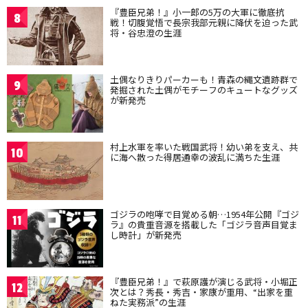
『豊臣兄弟！』小一郎の5万の大軍に徹底抗
8
戦！切腹覚悟で長宗我部元親に降伏を迫った武
将・谷忠澄の生涯
土偶なりきりパーカーも！青森の縄文遺跡群で
9
発掘された土偶がモチーフのキュートなグッズ
が新発売
村上水軍を率いた戦国武将！幼い弟を支え、共
10
に海へ散った得居通幸の波乱に満ちた生涯
ゴジラの咆哮で目覚める朝…1954年公開『ゴジ
11
ラ』の貴重音源を搭載した「ゴジラ音声目覚ま
し時計」が新発売
『豊臣兄弟！』で萩原護が演じる武将・小堀正
12
次とは？秀長・秀吉・家康が重用、“出家を重
ねた実務派”の生涯