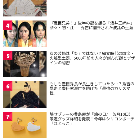
『豊臣兄弟！』後半の鍵を握る「浅井三姉妹」
4
茶々・初・江——秀吉に翻弄された波乱の生涯
あの装飾は「炎」ではない？縄文時代の国宝・
5
火焔型土器、5000年前の人々が刻んだ謎とデザ
インの秘密
もしも豊臣秀長が長生きしていたら…？秀吉の
6
暴走と豊臣家滅亡を防げた「最強のカリスマ
性」
鳩サブレーの豊島屋が『鳩の日』（8月10日）
7
限定グッズ詳細を発表！今年はシリコンポーチ
「はとっこ」