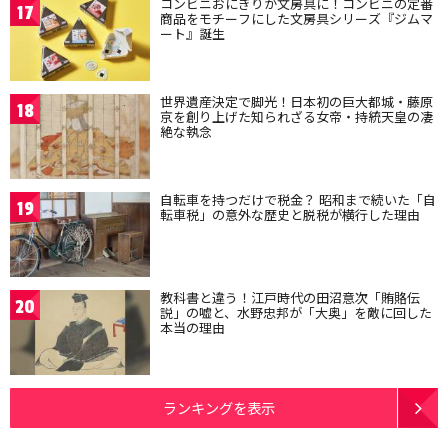
コンビニおにぎりが文房具に！コンビニの定番
17
商品をモチーフにした文房具シリーズ『ジムマ
ート』誕生
世界遺産決定で脚光！日本初の巨大都城・藤原
18
京を創り上げた知られざる女帝・持統天皇の凄
絶な執念
自転車を持つだけで税金？ 昭和まで続いた「自
19
転車税」の意外な歴史と脱税が横行した理由
教科書と違う！江戸時代の田沼意次「賄賂伝
20
説」の嘘と、水野忠邦が「大奥」を敵に回した
本当の理由
ランキングを表示