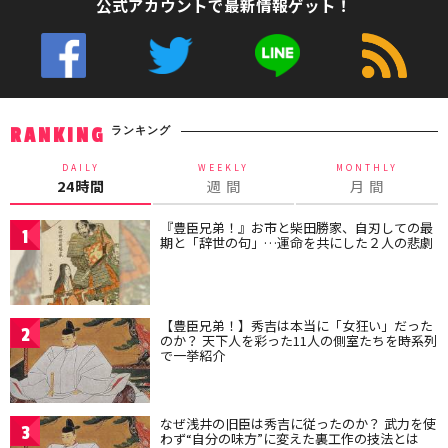
公式アカウントで最新情報ゲット！
ランキング
RANKING
DAILY
WEEKLY
MONTHLY
24時間
週 間
月 間
『豊臣兄弟！』お市と柴田勝家、自刃しての最
1
期と「辞世の句」…運命を共にした２人の悲劇
【豊臣兄弟！】秀吉は本当に「女狂い」だった
2
のか？ 天下人を彩った11人の側室たちを時系列
で一挙紹介
なぜ浅井の旧臣は秀吉に従ったのか？ 武力を使
3
わず“自分の味方”に変えた裏工作の技法とは