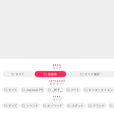
AREA
エリア
すべて
鳥取県
エリア選択…
CATEGORY
カテゴリー
すべて
Japaaan PR
_終了_
アート
エンターテイメン
TYPE
タイプ
すべて
イベント
キーワード
スポット
ブランド