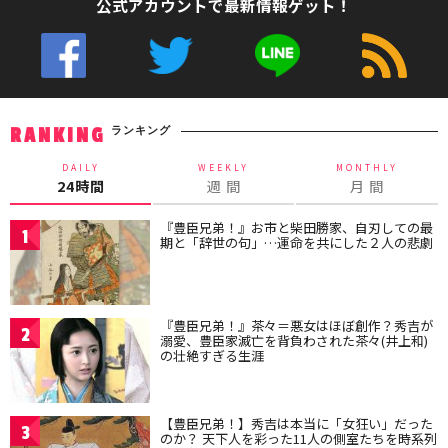
公式アカウントで最新情報ゲット！
ランキング
RANKING
DAILY
WEEKLY
MONTHLY
24時間
週 間
月 間
『豊臣兄弟！』お市と柴田勝家、自刃しての最
1
期と「辞世の句」…運命を共にした２人の悲劇
『豊臣兄弟！』茶々＝悪女はほぼ創作？秀吉が
2
溺愛、豊臣家滅亡を背負わされた茶々(井上和)
の壮絶すぎる生涯
【豊臣兄弟！】秀吉は本当に「女狂い」だった
3
のか？ 天下人を彩った11人の側室たちを時系列