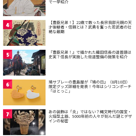
で一挙紹介
【豊臣兄弟！】22歳で散った長宗我部元親の天
4
才後継者・信親とは？武勇を奮った若武者の壮
絶な最期
『豊臣兄弟！』で描かれた織田信長の道普請は
5
史実？信長が実施した街道整備の施策を紹介
鳩サブレーの豊島屋が『鳩の日』（8月10日）
6
限定グッズ詳細を発表！今年はシリコンポーチ
「はとっこ」
あの装飾は「炎」ではない？縄文時代の国宝・
7
火焔型土器、5000年前の人々が刻んだ謎とデザ
インの秘密