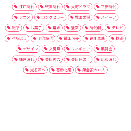
江戸時代
戦国時代
大河ドラマ
平安時代
アニメ
ロングセラー
戦国武将
スイーツ
雑学
お菓子
幕末
漫画
時代劇
テレビ
べらぼう
明治時代
織田信長
徳川家康
抹茶
デザイン
文房具
フィギュア
展覧会
鎌倉時代
豊臣秀吉
豊臣兄弟！
昭和時代
光る君へ
葛飾北斎
鎌倉殿の13人