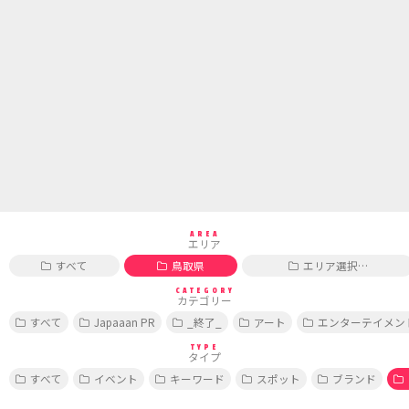
AREA
エリア
すべて
鳥取県
エリア選択…
CATEGORY
カテゴリー
すべて
Japaaan PR
_終了_
アート
エンターテイメン
TYPE
タイプ
すべて
イベント
キーワード
スポット
ブランド