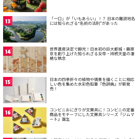
「一口」が「いもあらい」！？ 日本の難読地名
13
には知られざる“名前の法則”があった
世界遺産決定で脚光！日本初の巨大都城・藤原
14
京を創り上げた知られざる女帝・持統天皇の凄
絶な執念
日本の四季折々の植物や情景を描くことに相応
15
しい色を集めた水彩色鉛筆『色辞典』が新発
売！
コンビニおにぎりが文房具に！コンビニの定番
16
商品をモチーフにした文房具シリーズ『ジムマ
ート』誕生