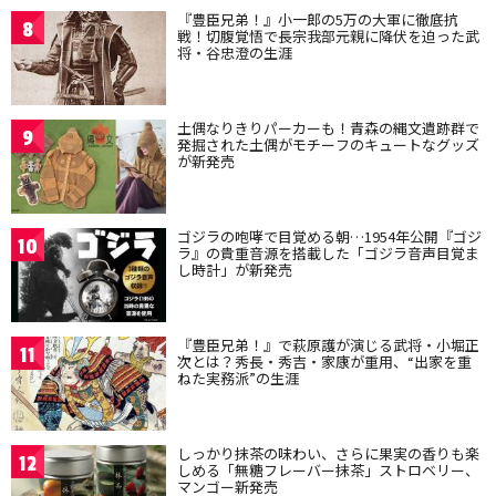
『豊臣兄弟！』小一郎の5万の大軍に徹底抗
8
戦！切腹覚悟で長宗我部元親に降伏を迫った武
将・谷忠澄の生涯
土偶なりきりパーカーも！青森の縄文遺跡群で
9
発掘された土偶がモチーフのキュートなグッズ
が新発売
ゴジラの咆哮で目覚める朝…1954年公開『ゴジ
10
ラ』の貴重音源を搭載した「ゴジラ音声目覚ま
し時計」が新発売
『豊臣兄弟！』で萩原護が演じる武将・小堀正
11
次とは？秀長・秀吉・家康が重用、“出家を重
ねた実務派”の生涯
しっかり抹茶の味わい、さらに果実の香りも楽
12
しめる「無糖フレーバー抹茶」ストロベリー、
マンゴー新発売