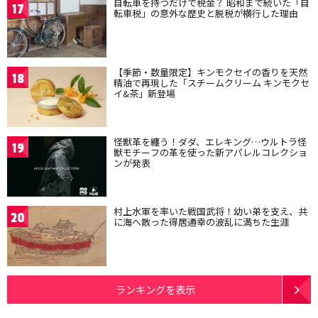
自転車を持つだけで税金？ 昭和まで続いた「自
17
転車税」の意外な歴史と脱税が横行した理由
【季節・数量限定】キンモクセイの香りを天然
18
精油で再現した「スチームクリーム キンモクセ
イ&茶」新登場
怪獣革を纏う！ダダ、エレキング…ウルトラ怪
19
獣モチーフの革を使った新アパレルコレクショ
ンが発表
村上水軍を率いた戦国武将！幼い弟を支え、共
20
に海へ散った得居通幸の波乱に満ちた生涯
ランキングを表示