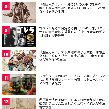
『豊臣兄弟！』小一郎の5万の大軍に徹底抗
8
戦！切腹覚悟で長宗我部元親に降伏を迫った武
将・谷忠澄の生涯
ゴジラの咆哮で目覚める朝…1954年公開『ゴジ
9
ラ』の貴重音源を搭載した「ゴジラ音声目覚ま
し時計」が新発売
『豊臣兄弟！』で萩原護が演じる武将・小堀正
10
次とは？秀長・秀吉・家康が重用、“出家を重
ねた実務派”の生涯
しっかり抹茶の味わい、さらに果実の香りも楽
11
しめる「無糖フレーバー抹茶」ストロベリー、
マンゴー新発売
世界遺産決定で脚光！日本初の巨大都城・藤原
12
京を創り上げた知られざる女帝・持統天皇の凄
絶な執念