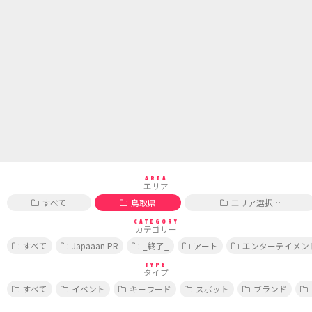
AREA
エリア
すべて
鳥取県
エリア選択…
CATEGORY
カテゴリー
すべて
Japaaan PR
_終了_
アート
エンターテイメン
TYPE
タイプ
すべて
イベント
キーワード
スポット
ブランド