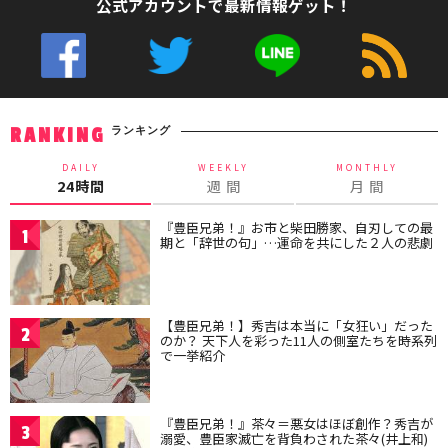
公式アカウントで最新情報ゲット！
ランキング
RANKING
DAILY
WEEKLY
MONTHLY
24時間
週 間
月 間
『豊臣兄弟！』お市と柴田勝家、自刃しての最
1
期と「辞世の句」…運命を共にした２人の悲劇
【豊臣兄弟！】秀吉は本当に「女狂い」だった
2
のか？ 天下人を彩った11人の側室たちを時系列
で一挙紹介
『豊臣兄弟！』茶々＝悪女はほぼ創作？秀吉が
3
溺愛、豊臣家滅亡を背負わされた茶々(井上和)