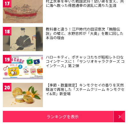
村上水軍を率いた戦国武将！幼い弟を支え、共
17
に海へ散った得居通幸の波乱に満ちた生涯
教科書と違う！江戸時代の田沼意次「賄賂伝
18
説」の嘘と、水野忠邦が「大奥」を敵に回した
本当の理由
ハローキティ、ポチャッコたちが昭和レトロな
19
コインケースに！「サンリオキャラクターズ コ
インケース」第２弾
【季節・数量限定】キンモクセイの香りを天然
20
精油で再現した「スチームクリーム キンモクセ
イ&茶」新登場
ランキングを表示