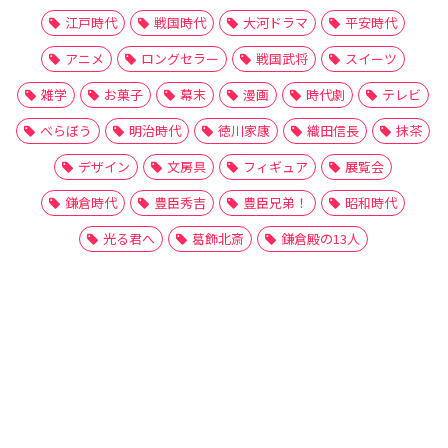
江戸時代
戦国時代
大河ドラマ
平安時代
アニメ
ロングセラー
戦国武将
スイーツ
雑学
お菓子
幕末
漫画
時代劇
テレビ
べらぼう
明治時代
徳川家康
織田信長
抹茶
デザイン
文房具
フィギュア
展覧会
鎌倉時代
豊臣秀吉
豊臣兄弟！
昭和時代
光る君へ
葛飾北斎
鎌倉殿の13人