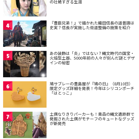
の壮絶すぎる生涯
『豊臣兄弟！』で描かれた織田信長の道普請は
4
史実？信長が実施した街道整備の施策を紹介
あの装飾は「炎」ではない？縄文時代の国宝・
5
火焔型土器、5000年前の人々が刻んだ謎とデザ
インの秘密
鳩サブレーの豊島屋が『鳩の日』（8月10日）
6
限定グッズ詳細を発表！今年はシリコンポーチ
「はとっこ」
土偶なりきりパーカーも！青森の縄文遺跡群で
7
発掘された土偶がモチーフのキュートなグッズ
が新発売