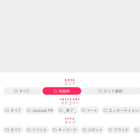
AREA
エリア
すべて
鳥取県
エリア選択…
CATEGORY
カテゴリー
すべて
Japaaan PR
_終了_
アート
エンターテイメン
TYPE
タイプ
すべて
イベント
キーワード
スポット
ブランド