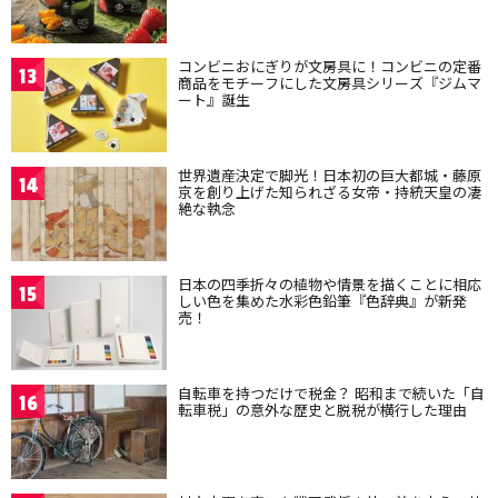
コンビニおにぎりが文房具に！コンビニの定番
13
商品をモチーフにした文房具シリーズ『ジムマ
ート』誕生
世界遺産決定で脚光！日本初の巨大都城・藤原
14
京を創り上げた知られざる女帝・持統天皇の凄
絶な執念
日本の四季折々の植物や情景を描くことに相応
15
しい色を集めた水彩色鉛筆『色辞典』が新発
売！
自転車を持つだけで税金？ 昭和まで続いた「自
16
転車税」の意外な歴史と脱税が横行した理由