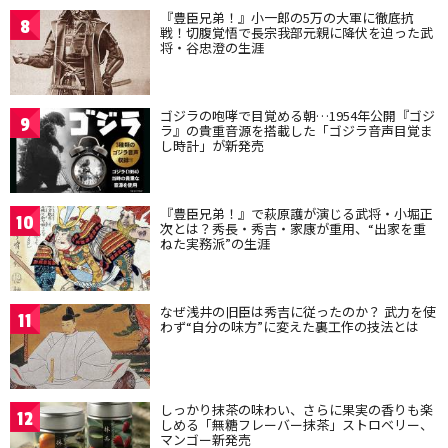
『豊臣兄弟！』小一郎の5万の大軍に徹底抗
8
戦！切腹覚悟で長宗我部元親に降伏を迫った武
将・谷忠澄の生涯
ゴジラの咆哮で目覚める朝…1954年公開『ゴジ
9
ラ』の貴重音源を搭載した「ゴジラ音声目覚ま
し時計」が新発売
『豊臣兄弟！』で萩原護が演じる武将・小堀正
10
次とは？秀長・秀吉・家康が重用、“出家を重
ねた実務派”の生涯
なぜ浅井の旧臣は秀吉に従ったのか？ 武力を使
11
わず“自分の味方”に変えた裏工作の技法とは
しっかり抹茶の味わい、さらに果実の香りも楽
12
しめる「無糖フレーバー抹茶」ストロベリー、
マンゴー新発売