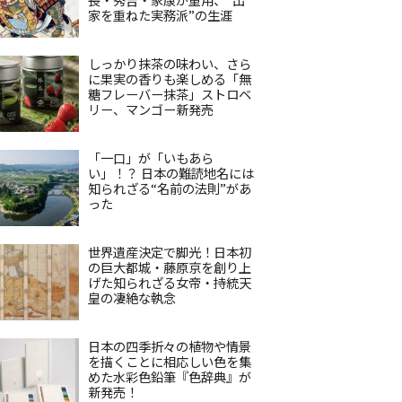
家を重ねた実務派”の生涯
しっかり抹茶の味わい、さら
に果実の香りも楽しめる「無
糖フレーバー抹茶」ストロベ
リー、マンゴー新発売
「一口」が「いもあら
い」！？ 日本の難読地名には
知られざる“名前の法則”があ
った
世界遺産決定で脚光！日本初
の巨大都城・藤原京を創り上
げた知られざる女帝・持統天
皇の凄絶な執念
日本の四季折々の植物や情景
を描くことに相応しい色を集
めた水彩色鉛筆『色辞典』が
新発売！