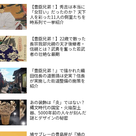
【豊臣兄弟！】秀吉は本当に
「女狂い」だったのか？ 天下
人を彩った11人の側室たちを
時系列で一挙紹介
【豊臣兄弟！】22歳で散った
長宗我部元親の天才後継者・
信親とは？武勇を奮った若武
者の壮絶な最期
『豊臣兄弟！』で描かれた織
田信長の道普請は史実？信長
が実施した街道整備の施策を
紹介
あの装飾は「炎」ではない？
縄文時代の国宝・火焔型土
器、5000年前の人々が刻んだ
謎とデザインの秘密
鳩サブレーの豊島屋が『鳩の