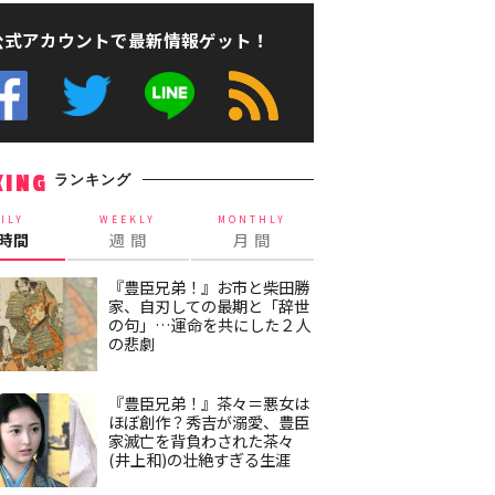
公式アカウントで最新情報ゲット！
ランキング
KING
ILY
WEEKLY
MONTHLY
4時間
週 間
月 間
『豊臣兄弟！』お市と柴田勝
家、自刃しての最期と「辞世
の句」…運命を共にした２人
の悲劇
『豊臣兄弟！』茶々＝悪女は
ほぼ創作？秀吉が溺愛、豊臣
家滅亡を背負わされた茶々
(井上和)の壮絶すぎる生涯