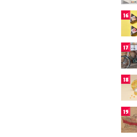
16
17
18
19