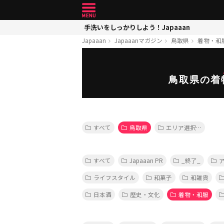
手洗いをしっかりしよう！Japaaan
Japaaan
Japaaanマガジン
鳥取県
着物・和
鳥取県の着
すべて
鳥取県
エリア選択…
すべて
Japaaan PR
_終了_
ライフスタイル
和菓子
和雑貨
日本酒
歴史・文化
着物・和服