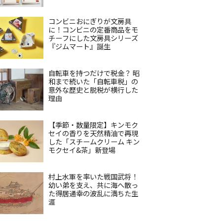
コンビニおにぎりが文房具
に！コンビニの定番商品をモ
チーフにした文房具シリーズ
『ジムマート』誕生
自転車を持つだけで税金？ 昭
和まで続いた「自転車税」の
意外な歴史と脱税が横行した
理由
【季節・数量限定】キンモク
セイの香りを天然精油で再現
した「スチームクリーム キン
モクセイ&茶」新登場
村上水軍を率いた戦国武将！
幼い弟を支え、共に海へ散っ
た得居通幸の波乱に満ちた生
涯