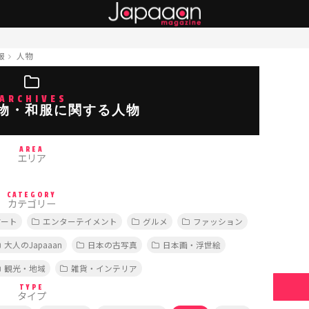
服
人物
ARCHIVES
物・和服に関する人物
AREA
エリア
CATEGORY
カテゴリー
アート
エンターテイメント
グルメ
ファッション
大人のJapaaan
日本の古写真
日本画・浮世絵
観光・地域
雑貨・インテリア
TYPE
タイプ