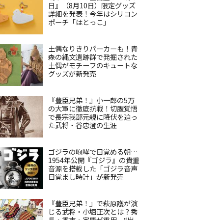
日』（8月10日）限定グッズ
詳細を発表！今年はシリコン
ポーチ「はとっこ」
土偶なりきりパーカーも！青
森の縄文遺跡群で発掘された
土偶がモチーフのキュートな
グッズが新発売
『豊臣兄弟！』小一郎の5万
の大軍に徹底抗戦！切腹覚悟
で長宗我部元親に降伏を迫っ
た武将・谷忠澄の生涯
ゴジラの咆哮で目覚める朝…
1954年公開『ゴジラ』の貴重
音源を搭載した「ゴジラ音声
目覚まし時計」が新発売
『豊臣兄弟！』で萩原護が演
じる武将・小堀正次とは？秀
長・秀吉・家康が重用、“出