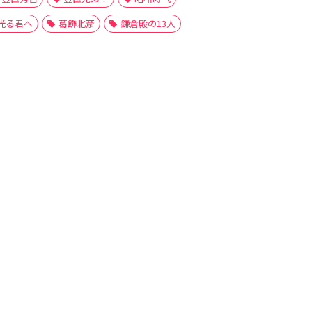
光る君へ
葛飾北斎
鎌倉殿の13人