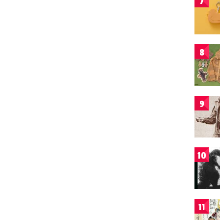
7
8
9
10
11