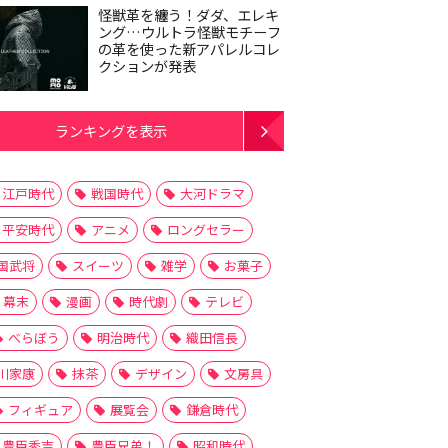
怪獣革を纏う！ダダ、エレキ
ング…ウルトラ怪獣モチーフ
の革を使った新アパレルコレ
クションが発表
ランキングを表示
江戸時代
戦国時代
大河ドラマ
平安時代
アニメ
ロングセラー
国武将
スイーツ
雑学
お菓子
幕末
漫画
時代劇
テレビ
べらぼう
明治時代
織田信長
川家康
抹茶
デザイン
文房具
フィギュア
展覧会
鎌倉時代
豊臣秀吉
豊臣兄弟！
昭和時代