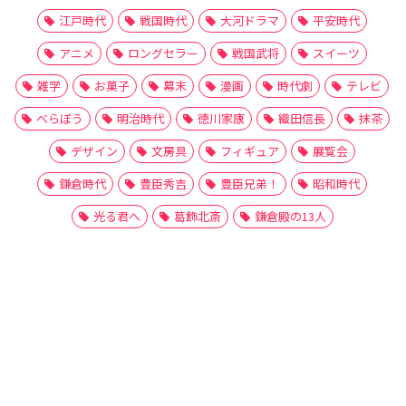
江戸時代
戦国時代
大河ドラマ
平安時代
アニメ
ロングセラー
戦国武将
スイーツ
雑学
お菓子
幕末
漫画
時代劇
テレビ
べらぼう
明治時代
徳川家康
織田信長
抹茶
デザイン
文房具
フィギュア
展覧会
鎌倉時代
豊臣秀吉
豊臣兄弟！
昭和時代
光る君へ
葛飾北斎
鎌倉殿の13人