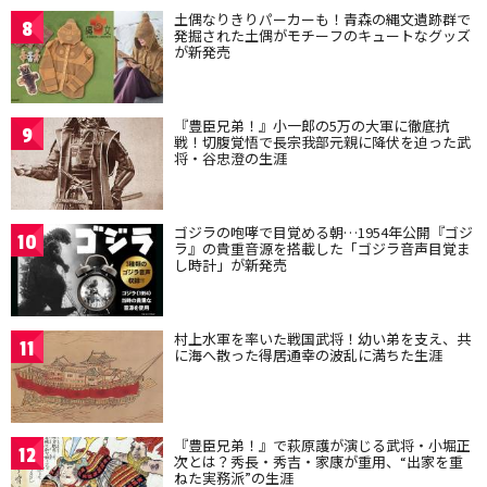
土偶なりきりパーカーも！青森の縄文遺跡群で
8
発掘された土偶がモチーフのキュートなグッズ
が新発売
『豊臣兄弟！』小一郎の5万の大軍に徹底抗
9
戦！切腹覚悟で長宗我部元親に降伏を迫った武
将・谷忠澄の生涯
ゴジラの咆哮で目覚める朝…1954年公開『ゴジ
10
ラ』の貴重音源を搭載した「ゴジラ音声目覚ま
し時計」が新発売
村上水軍を率いた戦国武将！幼い弟を支え、共
11
に海へ散った得居通幸の波乱に満ちた生涯
『豊臣兄弟！』で萩原護が演じる武将・小堀正
12
次とは？秀長・秀吉・家康が重用、“出家を重
ねた実務派”の生涯