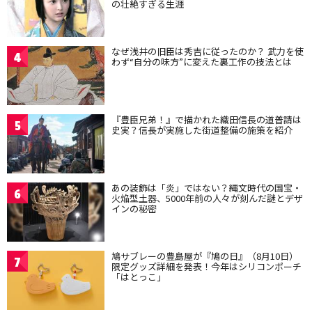
の壮絶すぎる生涯
なぜ浅井の旧臣は秀吉に従ったのか？ 武力を使
4
わず“自分の味方”に変えた裏工作の技法とは
『豊臣兄弟！』で描かれた織田信長の道普請は
5
史実？信長が実施した街道整備の施策を紹介
あの装飾は「炎」ではない？縄文時代の国宝・
6
火焔型土器、5000年前の人々が刻んだ謎とデザ
インの秘密
鳩サブレーの豊島屋が『鳩の日』（8月10日）
7
限定グッズ詳細を発表！今年はシリコンポーチ
「はとっこ」