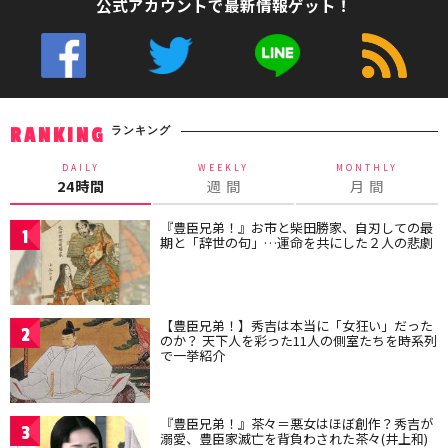
公式アカウントで最新情報ゲット！
ランキング
RANKING
DAILY
WEEKLY
MONTHLY
24時間
週 間
月 間
『豊臣兄弟！』お市と柴田勝家、自刃しての最
1
期と「辞世の句」…運命を共にした２人の悲劇
【豊臣兄弟！】秀吉は本当に「女狂い」だった
2
のか？ 天下人を彩った11人の側室たちを時系列
で一挙紹介
『豊臣兄弟！』茶々＝悪女はほぼ創作？秀吉が
3
溺愛、豊臣家滅亡を背負わされた茶々(井上和)