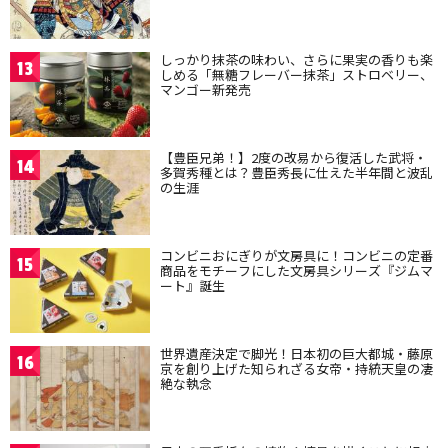
しっかり抹茶の味わい、さらに果実の香りも楽
13
しめる「無糖フレーバー抹茶」ストロベリー、
マンゴー新発売
【豊臣兄弟！】2度の改易から復活した武将・
14
多賀秀種とは？豊臣秀長に仕えた半年間と波乱
の生涯
コンビニおにぎりが文房具に！コンビニの定番
15
商品をモチーフにした文房具シリーズ『ジムマ
ート』誕生
世界遺産決定で脚光！日本初の巨大都城・藤原
16
京を創り上げた知られざる女帝・持統天皇の凄
絶な執念