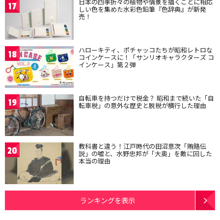
日本の四季折々の植物や情景を描くことに相応
17
しい色を集めた水彩色鉛筆『色辞典』が新発
売！
ハローキティ、ポチャッコたちが昭和レトロな
18
コインケースに！「サンリオキャラクターズ コ
インケース」第２弾
自転車を持つだけで税金？ 昭和まで続いた「自
19
転車税」の意外な歴史と脱税が横行した理由
教科書と違う！江戸時代の田沼意次「賄賂伝
20
説」の嘘と、水野忠邦が「大奥」を敵に回した
本当の理由
ランキングを表示