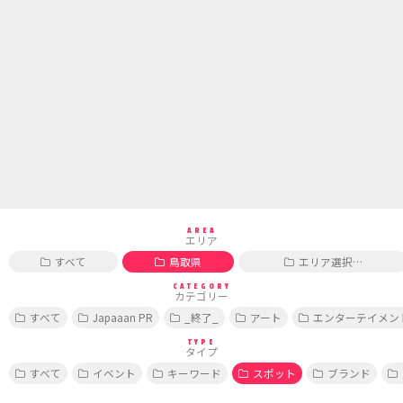
AREA
エリア
すべて
鳥取県
エリア選択…
CATEGORY
カテゴリー
すべて
Japaaan PR
_終了_
アート
エンターテイメン
TYPE
タイプ
すべて
イベント
キーワード
スポット
ブランド