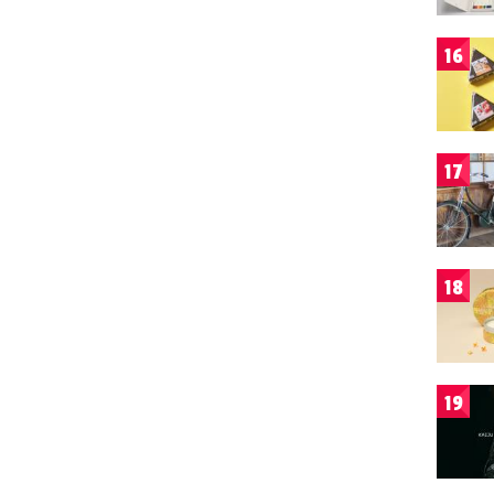
16
17
18
19