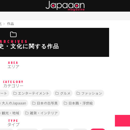
化
作品
ARCHIVES
史・文化に関する作品
AREA
エリア
CATEGORY
カテゴリー
アート
エンターテイメント
グルメ
ファッション
大人のJapaaan
日本の古写真
日本画・浮世絵
観光・地域
雑貨・インテリア
TYPE
タイプ