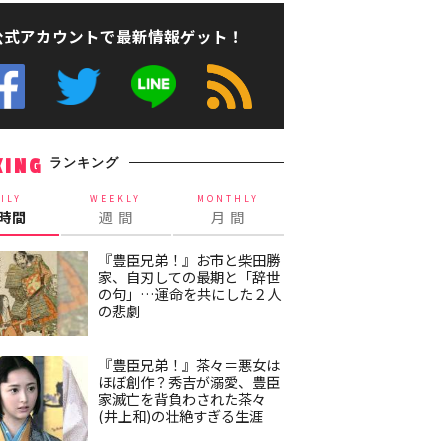
公式アカウントで最新情報ゲット！
ランキング
KING
ILY
WEEKLY
MONTHLY
4時間
週 間
月 間
『豊臣兄弟！』お市と柴田勝
家、自刃しての最期と「辞世
の句」…運命を共にした２人
の悲劇
『豊臣兄弟！』茶々＝悪女は
ほぼ創作？秀吉が溺愛、豊臣
家滅亡を背負わされた茶々
(井上和)の壮絶すぎる生涯