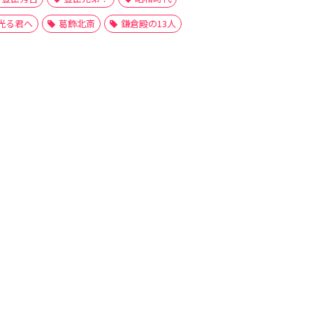
光る君へ
葛飾北斎
鎌倉殿の13人