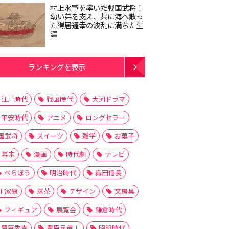
村上水軍を率いた戦国武将！
幼い弟を支え、共に海へ散っ
た得居通幸の波乱に満ちた生
涯
ランキングを表示
江戸時代
戦国時代
大河ドラマ
平安時代
アニメ
ロングセラー
国武将
スイーツ
雑学
お菓子
幕末
漫画
時代劇
テレビ
べらぼう
明治時代
織田信長
川家康
抹茶
デザイン
文房具
フィギュア
展覧会
鎌倉時代
豊臣秀吉
豊臣兄弟！
昭和時代