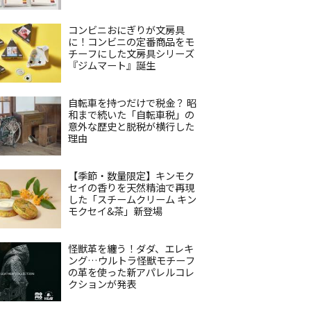
コンビニおにぎりが文房具
に！コンビニの定番商品をモ
チーフにした文房具シリーズ
『ジムマート』誕生
自転車を持つだけで税金？ 昭
和まで続いた「自転車税」の
意外な歴史と脱税が横行した
理由
【季節・数量限定】キンモク
セイの香りを天然精油で再現
した「スチームクリーム キン
モクセイ&茶」新登場
怪獣革を纏う！ダダ、エレキ
ング…ウルトラ怪獣モチーフ
の革を使った新アパレルコレ
クションが発表