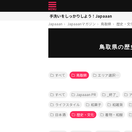
手洗いをしっかりしよう！Japaaan
Japaaan
Japaaanマガジン
鳥取県
歴史・文
鳥取県の歴
すべて
鳥取県
エリア選択…
すべて
Japaaan PR
_終了_
ライフスタイル
和菓子
和雑貨
日本酒
歴史・文化
着物・和服