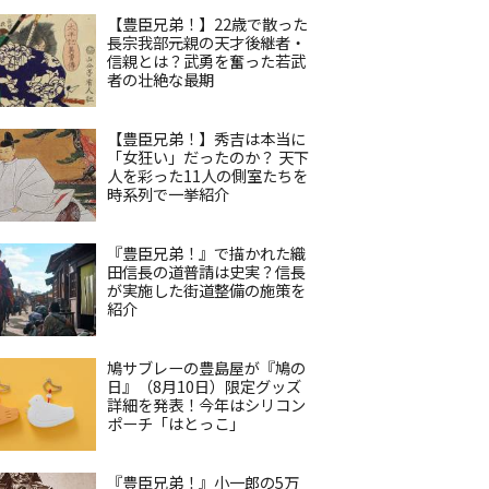
【豊臣兄弟！】22歳で散った
長宗我部元親の天才後継者・
信親とは？武勇を奮った若武
者の壮絶な最期
【豊臣兄弟！】秀吉は本当に
「女狂い」だったのか？ 天下
人を彩った11人の側室たちを
時系列で一挙紹介
『豊臣兄弟！』で描かれた織
田信長の道普請は史実？信長
が実施した街道整備の施策を
紹介
鳩サブレーの豊島屋が『鳩の
日』（8月10日）限定グッズ
詳細を発表！今年はシリコン
ポーチ「はとっこ」
『豊臣兄弟！』小一郎の5万