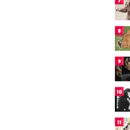
7
8
9
10
11