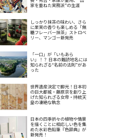
家を重ねた実務派”の生涯
しっかり抹茶の味わい、さら
に果実の香りも楽しめる「無
糖フレーバー抹茶」ストロベ
リー、マンゴー新発売
「一口」が「いもあら
い」！？ 日本の難読地名には
知られざる“名前の法則”があ
った
世界遺産決定で脚光！日本初
の巨大都城・藤原京を創り上
げた知られざる女帝・持統天
皇の凄絶な執念
日本の四季折々の植物や情景
を描くことに相応しい色を集
めた水彩色鉛筆『色辞典』が
新発売！