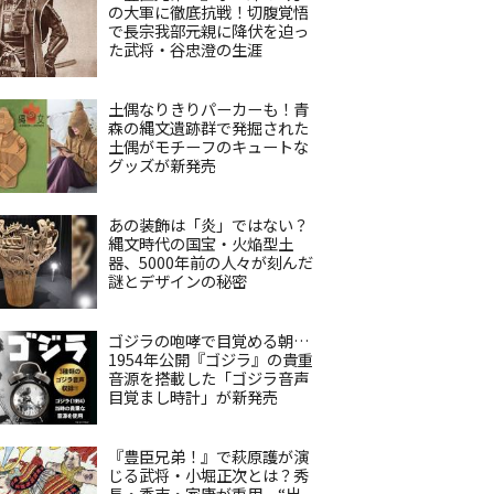
の大軍に徹底抗戦！切腹覚悟
で長宗我部元親に降伏を迫っ
た武将・谷忠澄の生涯
土偶なりきりパーカーも！青
森の縄文遺跡群で発掘された
土偶がモチーフのキュートな
グッズが新発売
あの装飾は「炎」ではない？
縄文時代の国宝・火焔型土
器、5000年前の人々が刻んだ
謎とデザインの秘密
ゴジラの咆哮で目覚める朝…
1954年公開『ゴジラ』の貴重
音源を搭載した「ゴジラ音声
目覚まし時計」が新発売
『豊臣兄弟！』で萩原護が演
じる武将・小堀正次とは？秀
長・秀吉・家康が重用、“出