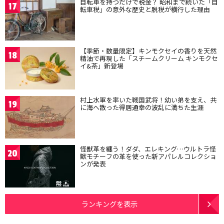
自転車を持つだけで税金？ 昭和まで続いた「自
17
転車税」の意外な歴史と脱税が横行した理由
【季節・数量限定】キンモクセイの香りを天然
18
精油で再現した「スチームクリーム キンモクセ
イ&茶」新登場
村上水軍を率いた戦国武将！幼い弟を支え、共
19
に海へ散った得居通幸の波乱に満ちた生涯
怪獣革を纏う！ダダ、エレキング…ウルトラ怪
20
獣モチーフの革を使った新アパレルコレクショ
ンが発表
ランキングを表示