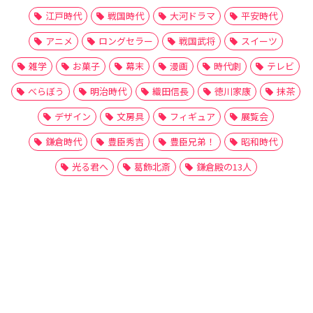
江戸時代
戦国時代
大河ドラマ
平安時代
アニメ
ロングセラー
戦国武将
スイーツ
雑学
お菓子
幕末
漫画
時代劇
テレビ
べらぼう
明治時代
織田信長
徳川家康
抹茶
デザイン
文房具
フィギュア
展覧会
鎌倉時代
豊臣秀吉
豊臣兄弟！
昭和時代
光る君へ
葛飾北斎
鎌倉殿の13人