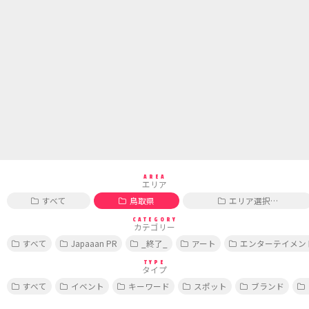
AREA
エリア
すべて
鳥取県
エリア選択…
CATEGORY
カテゴリー
すべて
Japaaan PR
_終了_
アート
エンターテイメン
TYPE
タイプ
すべて
イベント
キーワード
スポット
ブランド