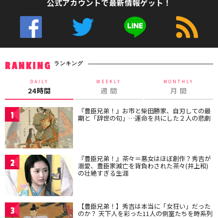
公式アカウントで最新情報ゲット！
ランキング
RANKING
DAILY
WEEKLY
MONTHLY
24時間
週 間
月 間
『豊臣兄弟！』お市と柴田勝家、自刃しての最
1
期と「辞世の句」…運命を共にした２人の悲劇
『豊臣兄弟！』茶々＝悪女はほぼ創作？秀吉が
2
溺愛、豊臣家滅亡を背負わされた茶々(井上和)
の壮絶すぎる生涯
【豊臣兄弟！】秀吉は本当に「女狂い」だった
3
のか？ 天下人を彩った11人の側室たちを時系列