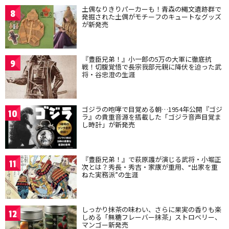
土偶なりきりパーカーも！青森の縄文遺跡群で
8
発掘された土偶がモチーフのキュートなグッズ
が新発売
『豊臣兄弟！』小一郎の5万の大軍に徹底抗
9
戦！切腹覚悟で長宗我部元親に降伏を迫った武
将・谷忠澄の生涯
ゴジラの咆哮で目覚める朝…1954年公開『ゴジ
10
ラ』の貴重音源を搭載した「ゴジラ音声目覚ま
し時計」が新発売
『豊臣兄弟！』で萩原護が演じる武将・小堀正
11
次とは？秀長・秀吉・家康が重用、“出家を重
ねた実務派”の生涯
しっかり抹茶の味わい、さらに果実の香りも楽
12
しめる「無糖フレーバー抹茶」ストロベリー、
マンゴー新発売