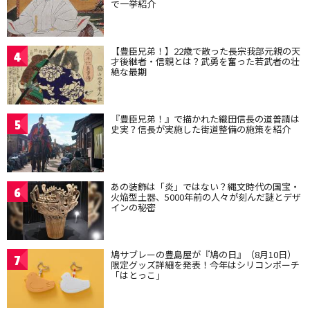
で一挙紹介
【豊臣兄弟！】22歳で散った長宗我部元親の天
4
才後継者・信親とは？武勇を奮った若武者の壮
絶な最期
『豊臣兄弟！』で描かれた織田信長の道普請は
5
史実？信長が実施した街道整備の施策を紹介
あの装飾は「炎」ではない？縄文時代の国宝・
6
火焔型土器、5000年前の人々が刻んだ謎とデザ
インの秘密
鳩サブレーの豊島屋が『鳩の日』（8月10日）
7
限定グッズ詳細を発表！今年はシリコンポーチ
「はとっこ」