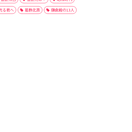
光る君へ
葛飾北斎
鎌倉殿の13人