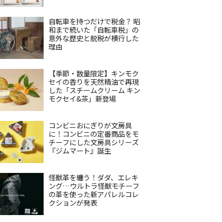
自転車を持つだけで税金？ 昭
和まで続いた「自転車税」の
意外な歴史と脱税が横行した
理由
【季節・数量限定】キンモク
セイの香りを天然精油で再現
した「スチームクリーム キン
モクセイ&茶」新登場
コンビニおにぎりが文房具
に！コンビニの定番商品をモ
チーフにした文房具シリーズ
『ジムマート』誕生
怪獣革を纏う！ダダ、エレキ
ング…ウルトラ怪獣モチーフ
の革を使った新アパレルコレ
クションが発表