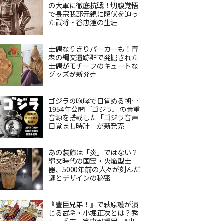
の大軍に徹底抗戦！切腹覚悟
で長宗我部元親に降伏を迫っ
た武将・谷忠澄の生涯
土偶なりきりパーカーも！青
森の縄文遺跡群で発掘された
土偶がモチーフのキュートな
グッズが新発売
ゴジラの咆哮で目覚める朝…
1954年公開『ゴジラ』の貴重
音源を搭載した「ゴジラ音声
目覚まし時計」が新発売
あの装飾は「炎」ではない？
縄文時代の国宝・火焔型土
器、5000年前の人々が刻んだ
謎とデザインの秘密
『豊臣兄弟！』で萩原護が演
じる武将・小堀正次とは？秀
長・秀吉・家康が重用、“出