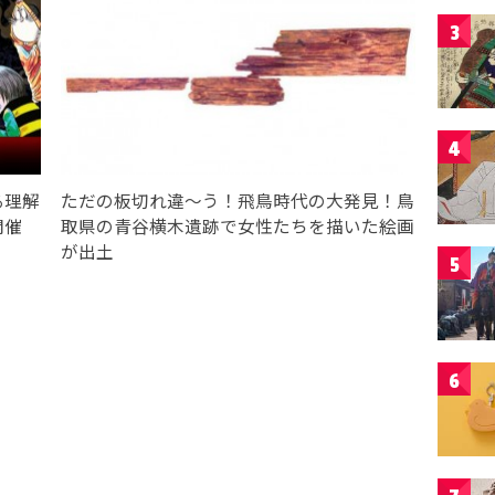
3
4
る理解
ただの板切れ違〜う！飛鳥時代の大発見！鳥
開催
取県の青谷横木遺跡で女性たちを描いた絵画
が出土
5
6