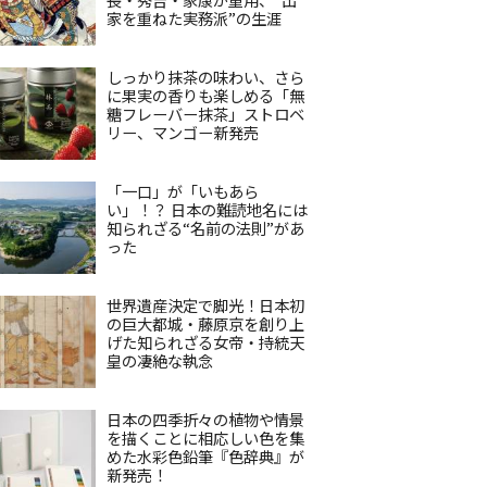
家を重ねた実務派”の生涯
しっかり抹茶の味わい、さら
に果実の香りも楽しめる「無
糖フレーバー抹茶」ストロベ
リー、マンゴー新発売
「一口」が「いもあら
い」！？ 日本の難読地名には
知られざる“名前の法則”があ
った
世界遺産決定で脚光！日本初
の巨大都城・藤原京を創り上
げた知られざる女帝・持統天
皇の凄絶な執念
日本の四季折々の植物や情景
を描くことに相応しい色を集
めた水彩色鉛筆『色辞典』が
新発売！