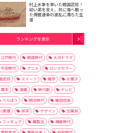
村上水軍を率いた戦国武将！
幼い弟を支え、共に海へ散っ
た得居通幸の波乱に満ちた生
涯
ランキングを表示
江戸時代
戦国時代
大河ドラマ
平安時代
アニメ
ロングセラー
国武将
スイーツ
雑学
お菓子
幕末
漫画
時代劇
テレビ
べらぼう
明治時代
織田信長
川家康
抹茶
デザイン
文房具
フィギュア
展覧会
鎌倉時代
豊臣秀吉
豊臣兄弟！
昭和時代