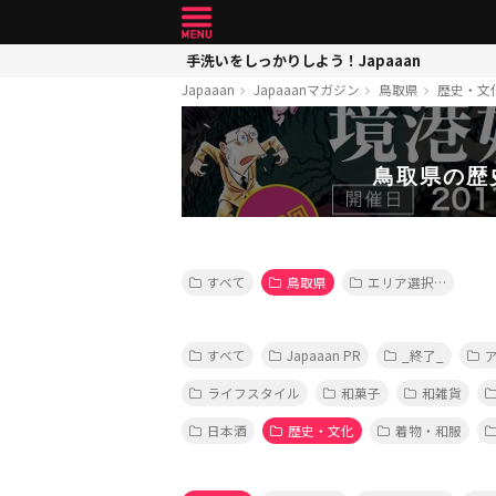
手洗いをしっかりしよう！Japaaan
Japaaan
Japaaanマガジン
鳥取県
歴史・文
鳥取県の歴
すべて
鳥取県
エリア選択…
すべて
Japaaan PR
_終了_
ライフスタイル
和菓子
和雑貨
日本酒
歴史・文化
着物・和服