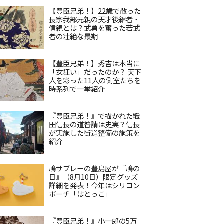
【豊臣兄弟！】22歳で散った
長宗我部元親の天才後継者・
信親とは？武勇を奮った若武
者の壮絶な最期
【豊臣兄弟！】秀吉は本当に
「女狂い」だったのか？ 天下
人を彩った11人の側室たちを
時系列で一挙紹介
『豊臣兄弟！』で描かれた織
田信長の道普請は史実？信長
が実施した街道整備の施策を
紹介
鳩サブレーの豊島屋が『鳩の
日』（8月10日）限定グッズ
詳細を発表！今年はシリコン
ポーチ「はとっこ」
『豊臣兄弟！』小一郎の5万