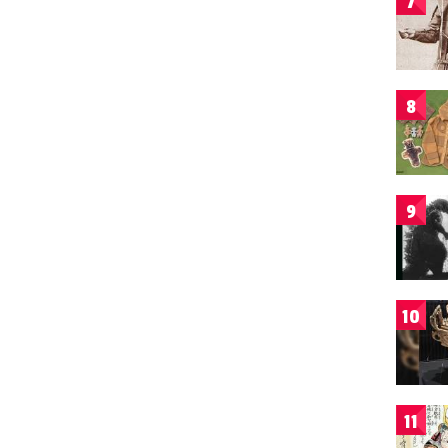
7
8
9
10
11