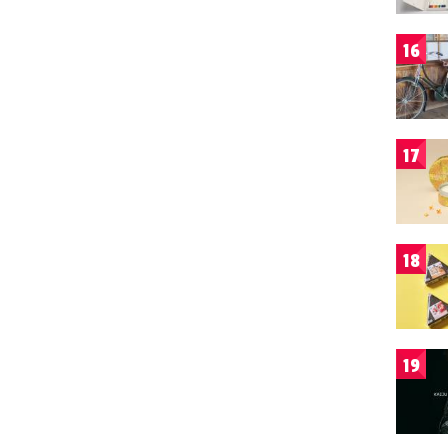
16
17
18
19