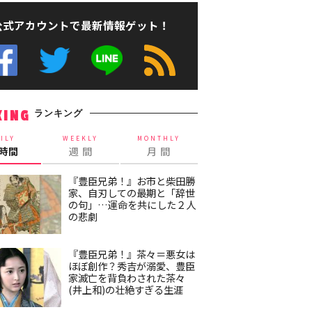
公式アカウントで最新情報ゲット！
ランキング
KING
ILY
WEEKLY
MONTHLY
4時間
週 間
月 間
『豊臣兄弟！』お市と柴田勝
家、自刃しての最期と「辞世
の句」…運命を共にした２人
の悲劇
『豊臣兄弟！』茶々＝悪女は
ほぼ創作？秀吉が溺愛、豊臣
家滅亡を背負わされた茶々
(井上和)の壮絶すぎる生涯