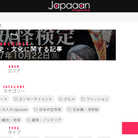
化
ARCHIVES
史・文化に関する記事
AREA
エリア
CATEGORY
カテゴリー
アート
エンターテイメント
グルメ
ファッション
大人のJapaaan
日本の古写真
日本画・浮世絵
観光・地域
雑貨・インテリア
TYPE
タイプ