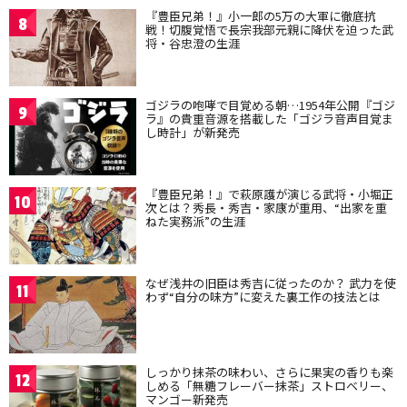
『豊臣兄弟！』小一郎の5万の大軍に徹底抗
8
戦！切腹覚悟で長宗我部元親に降伏を迫った武
将・谷忠澄の生涯
ゴジラの咆哮で目覚める朝…1954年公開『ゴジ
9
ラ』の貴重音源を搭載した「ゴジラ音声目覚ま
し時計」が新発売
『豊臣兄弟！』で萩原護が演じる武将・小堀正
10
次とは？秀長・秀吉・家康が重用、“出家を重
ねた実務派”の生涯
なぜ浅井の旧臣は秀吉に従ったのか？ 武力を使
11
わず“自分の味方”に変えた裏工作の技法とは
しっかり抹茶の味わい、さらに果実の香りも楽
12
しめる「無糖フレーバー抹茶」ストロベリー、
マンゴー新発売