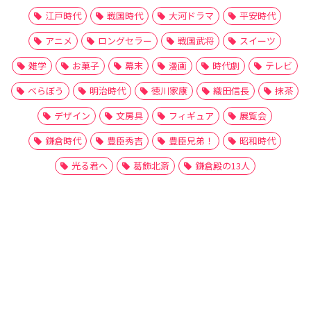
江戸時代
戦国時代
大河ドラマ
平安時代
アニメ
ロングセラー
戦国武将
スイーツ
雑学
お菓子
幕末
漫画
時代劇
テレビ
べらぼう
明治時代
徳川家康
織田信長
抹茶
デザイン
文房具
フィギュア
展覧会
鎌倉時代
豊臣秀吉
豊臣兄弟！
昭和時代
光る君へ
葛飾北斎
鎌倉殿の13人