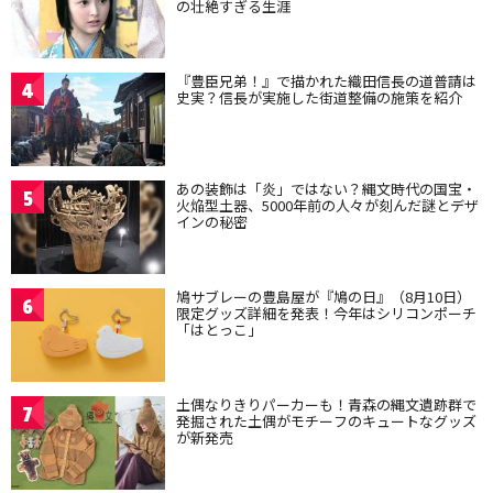
の壮絶すぎる生涯
『豊臣兄弟！』で描かれた織田信長の道普請は
4
史実？信長が実施した街道整備の施策を紹介
あの装飾は「炎」ではない？縄文時代の国宝・
5
火焔型土器、5000年前の人々が刻んだ謎とデザ
インの秘密
鳩サブレーの豊島屋が『鳩の日』（8月10日）
6
限定グッズ詳細を発表！今年はシリコンポーチ
「はとっこ」
土偶なりきりパーカーも！青森の縄文遺跡群で
7
発掘された土偶がモチーフのキュートなグッズ
が新発売