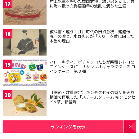
村上水軍を率いた戦国武将！幼い弟を支え、共
17
に海へ散った得居通幸の波乱に満ちた生涯
教科書と違う！江戸時代の田沼意次「賄賂伝
18
説」の嘘と、水野忠邦が「大奥」を敵に回した
本当の理由
ハローキティ、ポチャッコたちが昭和レトロな
19
コインケースに！「サンリオキャラクターズ コ
インケース」第２弾
【季節・数量限定】キンモクセイの香りを天然
20
精油で再現した「スチームクリーム キンモクセ
イ&茶」新登場
ランキングを表示