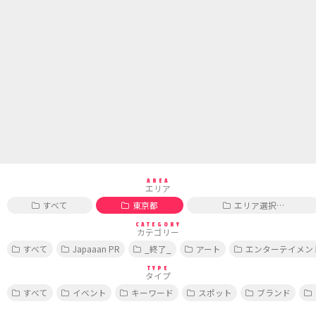
AREA
エリア
すべて
東京都
エリア選択…
CATEGORY
カテゴリー
すべて
Japaaan PR
_終了_
アート
エンターテイメン
TYPE
タイプ
すべて
イベント
キーワード
スポット
ブランド