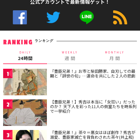
公式アカウントで最新情報ゲット！
ランキング
RANKING
DAILY
WEEKLY
MONTHLY
24時間
週 間
月 間
『豊臣兄弟！』お市と柴田勝家、自刃しての最
1
期と「辞世の句」…運命を共にした２人の悲劇
【豊臣兄弟！】秀吉は本当に「女狂い」だった
2
のか？ 天下人を彩った11人の側室たちを時系列
で一挙紹介
『豊臣兄弟！』茶々＝悪女はほぼ創作？秀吉が
3
溺愛、豊臣家滅亡を背負わされた茶々(井上和)