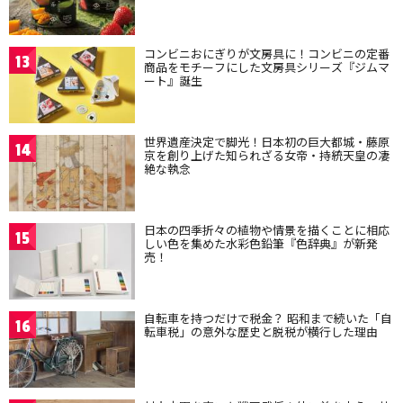
コンビニおにぎりが文房具に！コンビニの定番
13
商品をモチーフにした文房具シリーズ『ジムマ
ート』誕生
世界遺産決定で脚光！日本初の巨大都城・藤原
14
京を創り上げた知られざる女帝・持統天皇の凄
絶な執念
日本の四季折々の植物や情景を描くことに相応
15
しい色を集めた水彩色鉛筆『色辞典』が新発
売！
自転車を持つだけで税金？ 昭和まで続いた「自
16
転車税」の意外な歴史と脱税が横行した理由