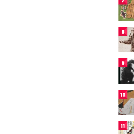
7
8
9
10
11