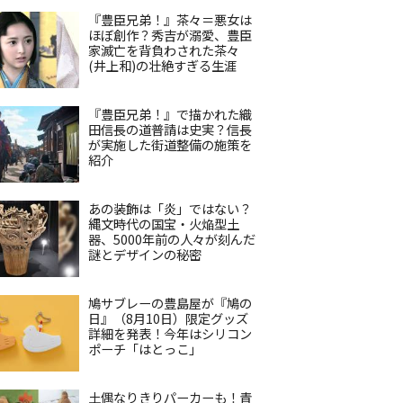
『豊臣兄弟！』茶々＝悪女は
ほぼ創作？秀吉が溺愛、豊臣
家滅亡を背負わされた茶々
(井上和)の壮絶すぎる生涯
『豊臣兄弟！』で描かれた織
田信長の道普請は史実？信長
が実施した街道整備の施策を
紹介
あの装飾は「炎」ではない？
縄文時代の国宝・火焔型土
器、5000年前の人々が刻んだ
謎とデザインの秘密
鳩サブレーの豊島屋が『鳩の
日』（8月10日）限定グッズ
詳細を発表！今年はシリコン
ポーチ「はとっこ」
土偶なりきりパーカーも！青