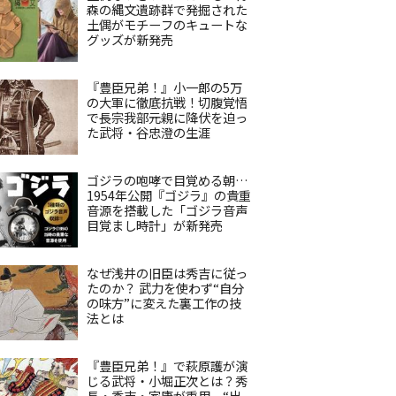
森の縄文遺跡群で発掘された
土偶がモチーフのキュートな
グッズが新発売
『豊臣兄弟！』小一郎の5万
の大軍に徹底抗戦！切腹覚悟
で長宗我部元親に降伏を迫っ
た武将・谷忠澄の生涯
ゴジラの咆哮で目覚める朝…
1954年公開『ゴジラ』の貴重
音源を搭載した「ゴジラ音声
目覚まし時計」が新発売
なぜ浅井の旧臣は秀吉に従っ
たのか？ 武力を使わず“自分
の味方”に変えた裏工作の技
法とは
『豊臣兄弟！』で萩原護が演
じる武将・小堀正次とは？秀
長・秀吉・家康が重用、“出