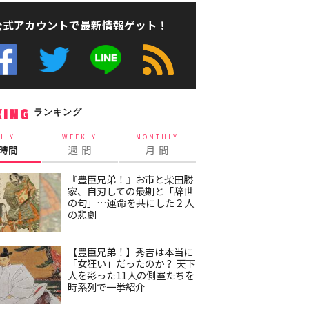
公式アカウントで最新情報ゲット！
ランキング
KING
ILY
WEEKLY
MONTHLY
4時間
週 間
月 間
『豊臣兄弟！』お市と柴田勝
家、自刃しての最期と「辞世
の句」…運命を共にした２人
の悲劇
【豊臣兄弟！】秀吉は本当に
「女狂い」だったのか？ 天下
人を彩った11人の側室たちを
時系列で一挙紹介