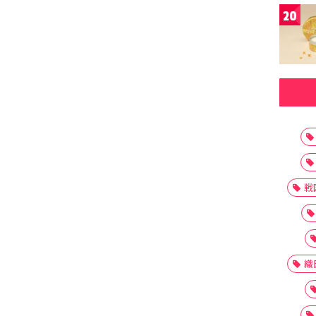
20
戦
織