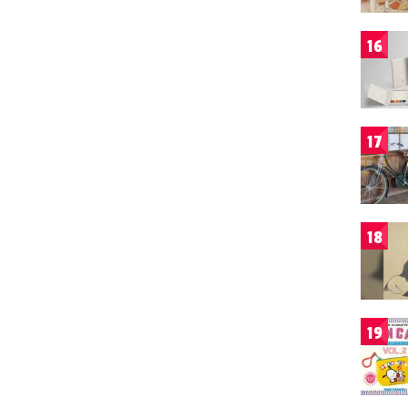
16
17
18
19