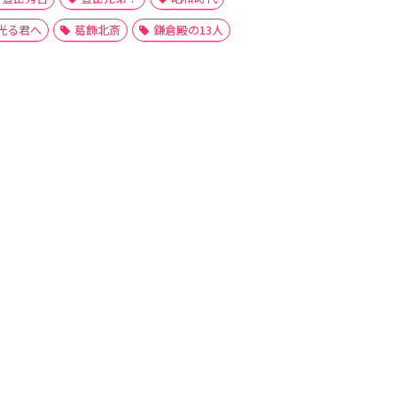
光る君へ
葛飾北斎
鎌倉殿の13人