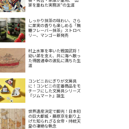
家を重ねた実務派”の生涯
しっかり抹茶の味わい、さら
に果実の香りも楽しめる「無
糖フレーバー抹茶」ストロベ
リー、マンゴー新発売
村上水軍を率いた戦国武将！
幼い弟を支え、共に海へ散っ
た得居通幸の波乱に満ちた生
涯
コンビニおにぎりが文房具
に！コンビニの定番商品をモ
チーフにした文房具シリーズ
『ジムマート』誕生
世界遺産決定で脚光！日本初
の巨大都城・藤原京を創り上
げた知られざる女帝・持統天
皇の凄絶な執念