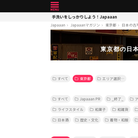
手洗いをしっかりしよう！Japaaan
Japaaan
Japaaanマガジン
東京都
日本の古
東京都の日
すべて
東京都
エリア選択…
すべて
Japaaan PR
_終了_
ライフスタイル
和菓子
和雑貨
日本酒
歴史・文化
着物・和服