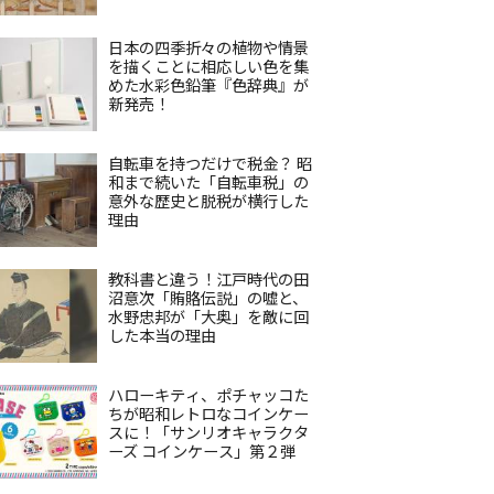
日本の四季折々の植物や情景
を描くことに相応しい色を集
めた水彩色鉛筆『色辞典』が
新発売！
自転車を持つだけで税金？ 昭
和まで続いた「自転車税」の
意外な歴史と脱税が横行した
理由
教科書と違う！江戸時代の田
沼意次「賄賂伝説」の嘘と、
水野忠邦が「大奥」を敵に回
した本当の理由
ハローキティ、ポチャッコた
ちが昭和レトロなコインケー
スに！「サンリオキャラクタ
ーズ コインケース」第２弾