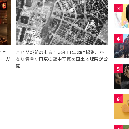
3
4
でき
これが戦前の東京！昭和11年頃に撮影、か
リーガ
なり貴重な東京の空中写真を国土地理院が公
開
5
6