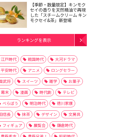
【季節・数量限定】キンモク
セイの香りを天然精油で再現
した「スチームクリーム キン
モクセイ&茶」新登場
ランキングを表示
江戸時代
戦国時代
大河ドラマ
平安時代
アニメ
ロングセラー
国武将
スイーツ
雑学
お菓子
幕末
漫画
時代劇
テレビ
べらぼう
明治時代
徳川家康
田信長
抹茶
デザイン
文房具
フィギュア
展覧会
鎌倉時代
豊臣秀吉
豊臣兄弟！
昭和時代