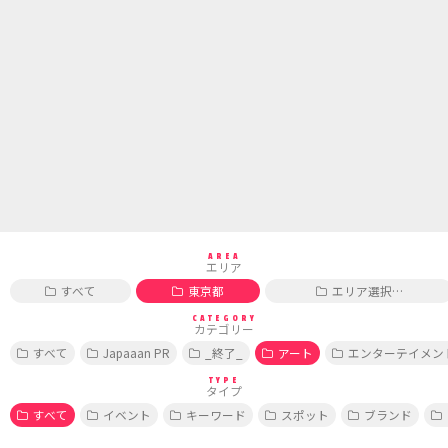
AREA
エリア
すべて
東京都
エリア選択…
CATEGORY
カテゴリー
すべて
Japaaan PR
_終了_
アート
エンターテイメン
TYPE
タイプ
すべて
イベント
キーワード
スポット
ブランド