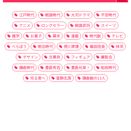
江戸時代
戦国時代
大河ドラマ
平安時代
アニメ
ロングセラー
戦国武将
スイーツ
雑学
お菓子
幕末
漫画
時代劇
テレビ
べらぼう
明治時代
徳川家康
織田信長
抹茶
デザイン
文房具
フィギュア
展覧会
鎌倉時代
豊臣秀吉
豊臣兄弟！
昭和時代
光る君へ
葛飾北斎
鎌倉殿の13人