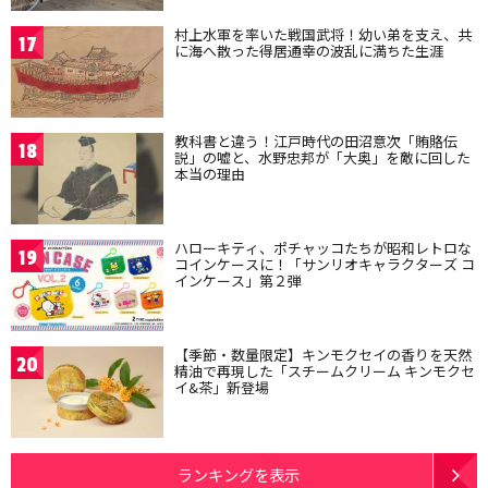
村上水軍を率いた戦国武将！幼い弟を支え、共
17
に海へ散った得居通幸の波乱に満ちた生涯
教科書と違う！江戸時代の田沼意次「賄賂伝
18
説」の嘘と、水野忠邦が「大奥」を敵に回した
本当の理由
ハローキティ、ポチャッコたちが昭和レトロな
19
コインケースに！「サンリオキャラクターズ コ
インケース」第２弾
【季節・数量限定】キンモクセイの香りを天然
20
精油で再現した「スチームクリーム キンモクセ
イ&茶」新登場
ランキングを表示