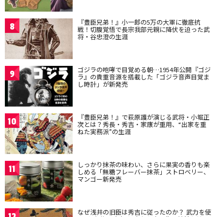
『豊臣兄弟！』小一郎の5万の大軍に徹底抗
8
戦！切腹覚悟で長宗我部元親に降伏を迫った武
将・谷忠澄の生涯
ゴジラの咆哮で目覚める朝…1954年公開『ゴジ
9
ラ』の貴重音源を搭載した「ゴジラ音声目覚ま
し時計」が新発売
『豊臣兄弟！』で萩原護が演じる武将・小堀正
10
次とは？秀長・秀吉・家康が重用、“出家を重
ねた実務派”の生涯
しっかり抹茶の味わい、さらに果実の香りも楽
11
しめる「無糖フレーバー抹茶」ストロベリー、
マンゴー新発売
なぜ浅井の旧臣は秀吉に従ったのか？ 武力を使
12