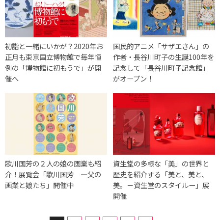
初詣と一緒にいかが？2020年お
国民的アニメ「サザエさん」の
正月も東京国立博物館で毎年恒
作者・長谷川町子の生誕100年を
例の「博物館に初もうで」が開
記念して「長谷川町子記念館」
催へ
がオープン！
歌川国芳の２人の娘の画業も紹
資生堂の多様な「美」の世界と
介！展覧会「歌川国芳 ―父の
歴史を紹介する「美と、美と、
画業と娘たち」開催中
美。－資生堂のスタイルー」展
開催