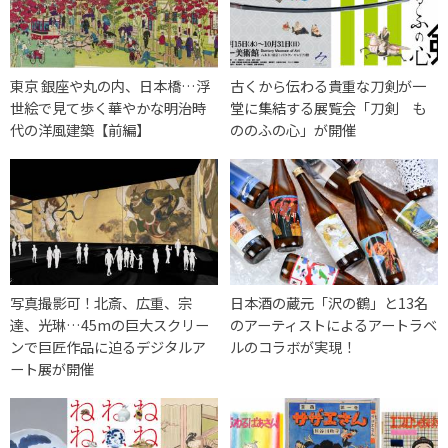
東京 銀座や丸の内、日本橋…浮
古くから伝わる貴重な刀剣が一
世絵で見て歩く華やかな明治時
堂に集結する展覧会「刀剣 も
代の洋風建築【前編】
ののふの心」が開催
写真撮影可！北斎、広重、宗
日本酒の蔵元「沢の鶴」と13名
達、光琳…45mの巨大スクリー
のアーティストによるアートラベ
ンで巨匠作品に迫るデジタルア
ルのコラボが実現！
ート展が開催