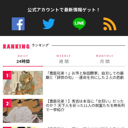
公式アカウントで最新情報ゲット！
ランキング
RANKING
DAILY
WEEKLY
MONTHLY
24時間
週 間
月 間
『豊臣兄弟！』お市と柴田勝家、自刃しての最
1
期と「辞世の句」…運命を共にした２人の悲劇
【豊臣兄弟！】秀吉は本当に「女狂い」だった
2
のか？ 天下人を彩った11人の側室たちを時系列
で一挙紹介