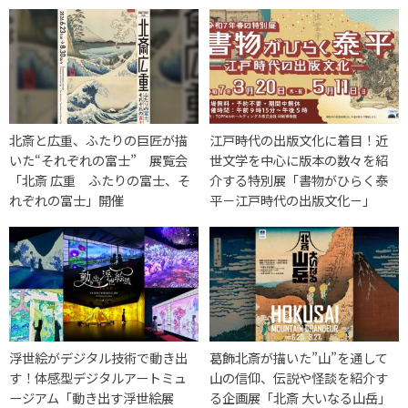
北斎と広重、ふたりの巨匠が描
江戸時代の出版文化に着目！近
いた“それぞれの富士” 展覧会
世文学を中心に版本の数々を紹
「北斎 広重 ふたりの富士、そ
介する特別展「書物がひらく泰
れぞれの富士」開催
平－江戸時代の出版文化－」
浮世絵がデジタル技術で動き出
葛飾北斎が描いた”山”を通して
す！体感型デジタルアートミュ
山の信仰、伝説や怪談を紹介す
ージアム「動き出す浮世絵展
る企画展「北斎 大いなる山岳」