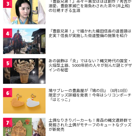
『豊臣兄弟！』茶々＝悪女はほぼ創作？秀吉が
3
溺愛、豊臣家滅亡を背負わされた茶々(井上和)
の壮絶すぎる生涯
『豊臣兄弟！』で描かれた織田信長の道普請は
4
史実？信長が実施した街道整備の施策を紹介
あの装飾は「炎」ではない？縄文時代の国宝・
5
火焔型土器、5000年前の人々が刻んだ謎とデザ
インの秘密
鳩サブレーの豊島屋が『鳩の日』（8月10日）
6
限定グッズ詳細を発表！今年はシリコンポーチ
「はとっこ」
土偶なりきりパーカーも！青森の縄文遺跡群で
7
発掘された土偶がモチーフのキュートなグッズ
が新発売