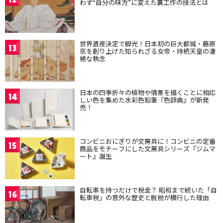
わず“自分の味方”に変えた裏工作の技法とは
世界遺産決定で脚光！日本初の巨大都城・藤原
13
京を創り上げた知られざる女帝・持統天皇の凄
絶な執念
日本の四季折々の植物や情景を描くことに相応
14
しい色を集めた水彩色鉛筆『色辞典』が新発
売！
コンビニおにぎりが文房具に！コンビニの定番
15
商品をモチーフにした文房具シリーズ『ジムマ
ート』誕生
自転車を持つだけで税金？ 昭和まで続いた「自
16
転車税」の意外な歴史と脱税が横行した理由