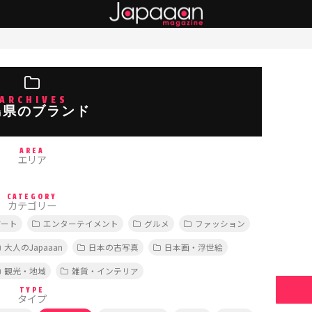
ARCHIVES
島県のブランド
AREA
エリア
CATEGORY
カテゴリー
アート
エンターテイメント
グルメ
ファッション
大人のJapaaan
日本の古写真
日本画・浮世絵
観光・地域
雑貨・インテリア
TYPE
タイプ