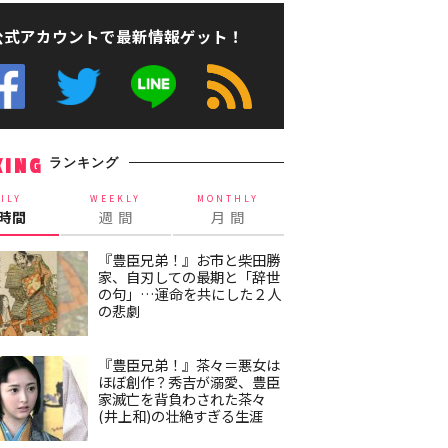
公式アカウントで最新情報ゲット！
ランキング
KING
ILY
WEEKLY
MONTHLY
4時間
週 間
月 間
『豊臣兄弟！』お市と柴田勝
家、自刃しての最期と「辞世
の句」…運命を共にした２人
の悲劇
『豊臣兄弟！』茶々＝悪女は
ほぼ創作？秀吉が溺愛、豊臣
家滅亡を背負わされた茶々
(井上和)の壮絶すぎる生涯