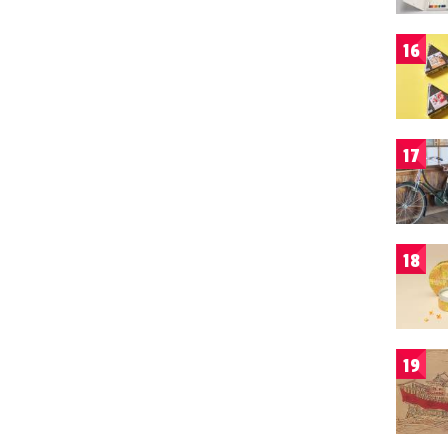
16
17
18
19