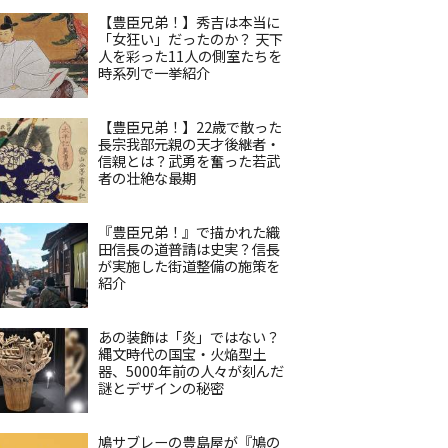
【豊臣兄弟！】秀吉は本当に
「女狂い」だったのか？ 天下
人を彩った11人の側室たちを
時系列で一挙紹介
【豊臣兄弟！】22歳で散った
長宗我部元親の天才後継者・
信親とは？武勇を奮った若武
者の壮絶な最期
『豊臣兄弟！』で描かれた織
田信長の道普請は史実？信長
が実施した街道整備の施策を
紹介
あの装飾は「炎」ではない？
縄文時代の国宝・火焔型土
器、5000年前の人々が刻んだ
謎とデザインの秘密
鳩サブレーの豊島屋が『鳩の