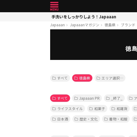
手洗いをしっかりしよう！Japaaan
Japaaan
Japaaanマガジン
徳島県
ブランド
徳
すべて
徳島県
エリア選択…
すべて
Japaaan PR
_終了_
ライフスタイル
和菓子
和雑貨
日本酒
歴史・文化
着物・和服