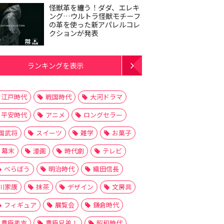
怪獣革を纏う！ダダ、エレキ
ング…ウルトラ怪獣モチーフ
の革を使った新アパレルコレ
クションが発表
ランキングを表示
江戸時代
戦国時代
大河ドラマ
平安時代
アニメ
ロングセラー
国武将
スイーツ
雑学
お菓子
幕末
漫画
時代劇
テレビ
べらぼう
明治時代
織田信長
川家康
抹茶
デザイン
文房具
フィギュア
展覧会
鎌倉時代
豊臣秀吉
豊臣兄弟！
昭和時代