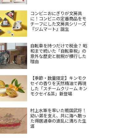
コンビニおにぎりが文房具
に！コンビニの定番商品をモ
チーフにした文房具シリーズ
『ジムマート』誕生
自転車を持つだけで税金？ 昭
和まで続いた「自転車税」の
意外な歴史と脱税が横行した
理由
【季節・数量限定】キンモク
セイの香りを天然精油で再現
した「スチームクリーム キン
モクセイ&茶」新登場
村上水軍を率いた戦国武将！
幼い弟を支え、共に海へ散っ
た得居通幸の波乱に満ちた生
涯