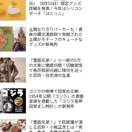
日』（8月10日）限定グッズ
詳細を発表！今年はシリコン
ポーチ「はとっこ」
土偶なりきりパーカーも！青
森の縄文遺跡群で発掘された
土偶がモチーフのキュートな
グッズが新発売
『豊臣兄弟！』小一郎の5万
の大軍に徹底抗戦！切腹覚悟
で長宗我部元親に降伏を迫っ
た武将・谷忠澄の生涯
ゴジラの咆哮で目覚める朝…
1954年公開『ゴジラ』の貴重
音源を搭載した「ゴジラ音声
目覚まし時計」が新発売
『豊臣兄弟！』で萩原護が演
じる武将・小堀正次とは？秀
長・秀吉・家康が重用、“出