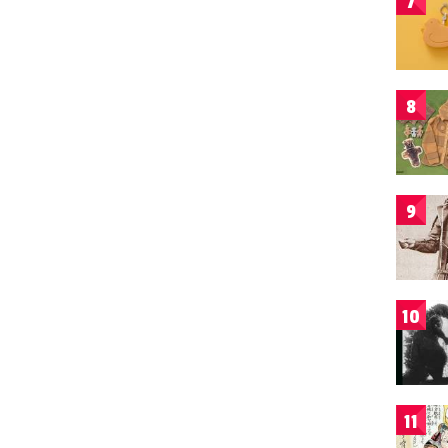
7
8
9
10
11