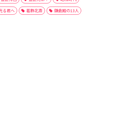
光る君へ
葛飾北斎
鎌倉殿の13人