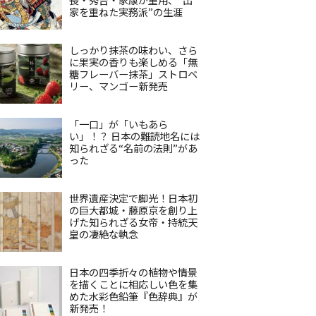
家を重ねた実務派”の生涯
しっかり抹茶の味わい、さら
に果実の香りも楽しめる「無
糖フレーバー抹茶」ストロベ
リー、マンゴー新発売
「一口」が「いもあら
い」！？ 日本の難読地名には
知られざる“名前の法則”があ
った
世界遺産決定で脚光！日本初
の巨大都城・藤原京を創り上
げた知られざる女帝・持統天
皇の凄絶な執念
日本の四季折々の植物や情景
を描くことに相応しい色を集
めた水彩色鉛筆『色辞典』が
新発売！