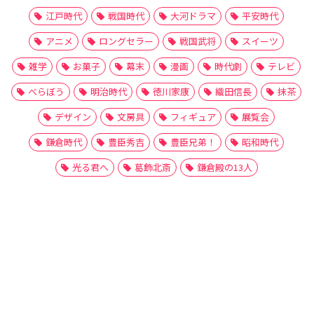
江戸時代
戦国時代
大河ドラマ
平安時代
アニメ
ロングセラー
戦国武将
スイーツ
雑学
お菓子
幕末
漫画
時代劇
テレビ
べらぼう
明治時代
徳川家康
織田信長
抹茶
デザイン
文房具
フィギュア
展覧会
鎌倉時代
豊臣秀吉
豊臣兄弟！
昭和時代
光る君へ
葛飾北斎
鎌倉殿の13人