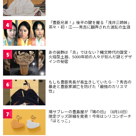
『豊臣兄弟！』後半の鍵を握る「浅井三姉妹」
4
茶々・初・江——秀吉に翻弄された波乱の生涯
あの装飾は「炎」ではない？縄文時代の国宝・
5
火焔型土器、5000年前の人々が刻んだ謎とデザ
インの秘密
もしも豊臣秀長が長生きしていたら…？秀吉の
6
暴走と豊臣家滅亡を防げた「最強のカリスマ
性」
鳩サブレーの豊島屋が『鳩の日』（8月10日）
7
限定グッズ詳細を発表！今年はシリコンポーチ
「はとっこ」