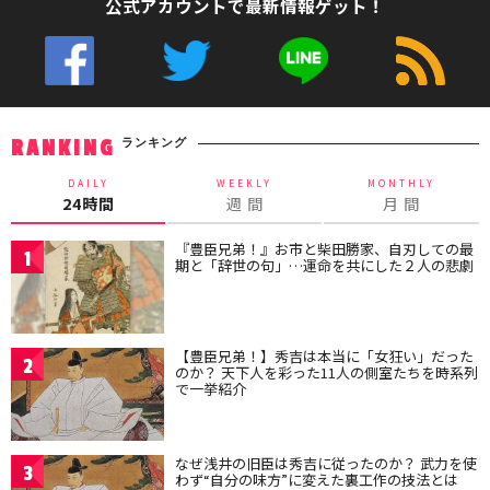
公式アカウントで最新情報ゲット！
ランキング
RANKING
DAILY
WEEKLY
MONTHLY
24時間
週 間
月 間
『豊臣兄弟！』お市と柴田勝家、自刃しての最
1
期と「辞世の句」…運命を共にした２人の悲劇
【豊臣兄弟！】秀吉は本当に「女狂い」だった
2
のか？ 天下人を彩った11人の側室たちを時系列
で一挙紹介
なぜ浅井の旧臣は秀吉に従ったのか？ 武力を使
3
わず“自分の味方”に変えた裏工作の技法とは