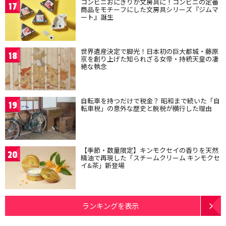
コンビニおにぎりが文房具に！コンビニの定番
17
商品をモチーフにした文房具シリーズ『ジムマ
ート』誕生
世界遺産決定で脚光！日本初の巨大都城・藤原
18
京を創り上げた知られざる女帝・持統天皇の凄
絶な執念
自転車を持つだけで税金？ 昭和まで続いた「自
19
転車税」の意外な歴史と脱税が横行した理由
【季節・数量限定】キンモクセイの香りを天然
20
精油で再現した「スチームクリーム キンモクセ
イ&茶」新登場
ランキングを表示