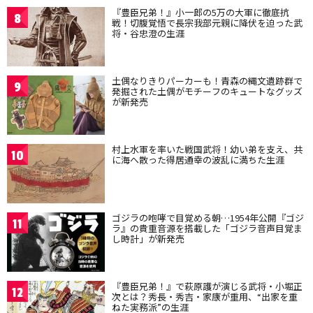
『豊臣兄弟！』小一郎の5万の大軍に徹底抗
8
戦！切腹覚悟で長宗我部元親に降伏を迫った武
将・谷忠澄の生涯
土偶なりきりパーカーも！青森の縄文遺跡群で
9
発掘された土偶がモチーフのキュートなグッズ
が新発売
村上水軍を率いた戦国武将！幼い弟を支え、共
10
に海へ散った得居通幸の波乱に満ちた生涯
ゴジラの咆哮で目覚める朝…1954年公開『ゴジ
11
ラ』の貴重音源を搭載した「ゴジラ音声目覚ま
し時計」が新発売
『豊臣兄弟！』で萩原護が演じる武将・小堀正
12
次とは？秀長・秀吉・家康が重用、“出家を重
ねた実務派”の生涯