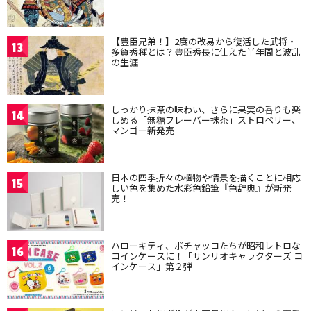
【豊臣兄弟！】2度の改易から復活した武将・
13
多賀秀種とは？豊臣秀長に仕えた半年間と波乱
の生涯
しっかり抹茶の味わい、さらに果実の香りも楽
14
しめる「無糖フレーバー抹茶」ストロベリー、
マンゴー新発売
日本の四季折々の植物や情景を描くことに相応
15
しい色を集めた水彩色鉛筆『色辞典』が新発
売！
ハローキティ、ポチャッコたちが昭和レトロな
16
コインケースに！「サンリオキャラクターズ コ
インケース」第２弾