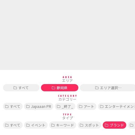
AREA
エリア
すべて
静岡県
エリア選択…
CATEGORY
カテゴリー
すべて
Japaaan PR
_終了_
アート
エンターテイメン
TYPE
タイプ
すべて
イベント
キーワード
スポット
ブランド