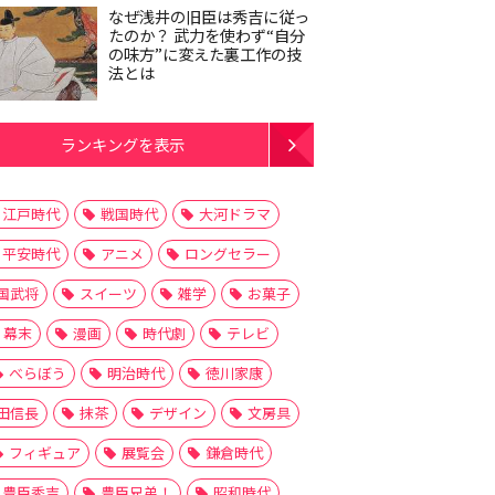
なぜ浅井の旧臣は秀吉に従っ
たのか？ 武力を使わず“自分
の味方”に変えた裏工作の技
法とは
ランキングを表示
江戸時代
戦国時代
大河ドラマ
平安時代
アニメ
ロングセラー
国武将
スイーツ
雑学
お菓子
幕末
漫画
時代劇
テレビ
べらぼう
明治時代
徳川家康
田信長
抹茶
デザイン
文房具
フィギュア
展覧会
鎌倉時代
豊臣秀吉
豊臣兄弟！
昭和時代