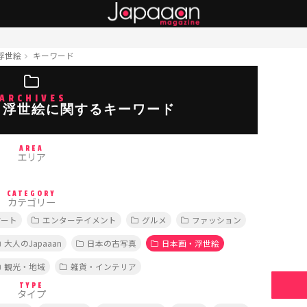
浮世絵
キーワード
ARCHIVES
・浮世絵に関するキーワード
AREA
エリア
CATEGORY
カテゴリー
アート
エンターテイメント
グルメ
ファッション
大人のJapaaan
日本の古写真
日本画・浮世絵
観光・地域
雑貨・インテリア
TYPE
タイプ