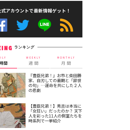
公式アカウントで最新情報ゲット！
ランキング
KING
ILY
WEEKLY
MONTHLY
4時間
週 間
月 間
『豊臣兄弟！』お市と柴田勝
家、自刃しての最期と「辞世
の句」…運命を共にした２人
の悲劇
【豊臣兄弟！】秀吉は本当に
「女狂い」だったのか？ 天下
人を彩った11人の側室たちを
時系列で一挙紹介