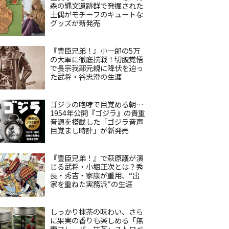
森の縄文遺跡群で発掘された
土偶がモチーフのキュートな
グッズが新発売
『豊臣兄弟！』小一郎の5万
の大軍に徹底抗戦！切腹覚悟
で長宗我部元親に降伏を迫っ
た武将・谷忠澄の生涯
ゴジラの咆哮で目覚める朝…
1954年公開『ゴジラ』の貴重
音源を搭載した「ゴジラ音声
目覚まし時計」が新発売
『豊臣兄弟！』で萩原護が演
じる武将・小堀正次とは？秀
長・秀吉・家康が重用、“出
家を重ねた実務派”の生涯
しっかり抹茶の味わい、さら
に果実の香りも楽しめる「無
糖フレーバー抹茶」ストロベ