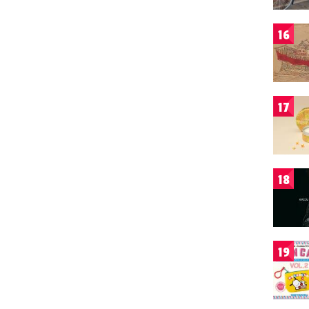
16
17
18
19