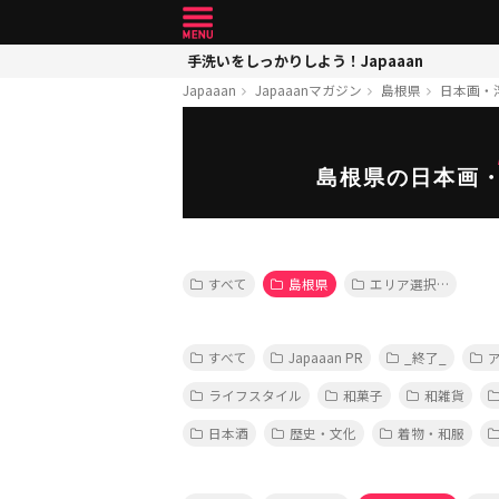
手洗いをしっかりしよう！Japaaan
Japaaan
Japaaanマガジン
島根県
日本画・
島根県の日本画
すべて
島根県
エリア選択…
すべて
Japaaan PR
_終了_
ライフスタイル
和菓子
和雑貨
日本酒
歴史・文化
着物・和服