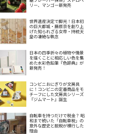
リー、マンゴー新発売
世界遺産決定で脚光！日本初
の巨大都城・藤原京を創り上
げた知られざる女帝・持統天
皇の凄絶な執念
日本の四季折々の植物や情景
を描くことに相応しい色を集
めた水彩色鉛筆『色辞典』が
新発売！
コンビニおにぎりが文房具
に！コンビニの定番商品をモ
チーフにした文房具シリーズ
『ジムマート』誕生
自転車を持つだけで税金？ 昭
和まで続いた「自転車税」の
意外な歴史と脱税が横行した
理由