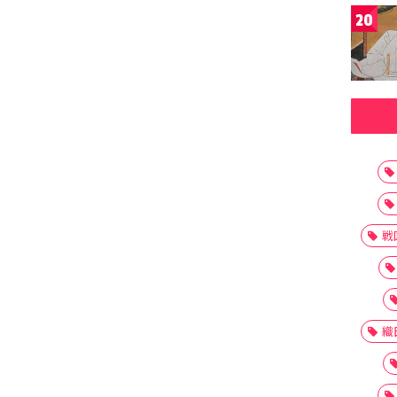
20
戦
織