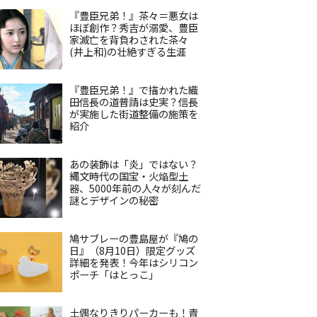
『豊臣兄弟！』茶々＝悪女は
ほぼ創作？秀吉が溺愛、豊臣
家滅亡を背負わされた茶々
(井上和)の壮絶すぎる生涯
『豊臣兄弟！』で描かれた織
田信長の道普請は史実？信長
が実施した街道整備の施策を
紹介
あの装飾は「炎」ではない？
縄文時代の国宝・火焔型土
器、5000年前の人々が刻んだ
謎とデザインの秘密
鳩サブレーの豊島屋が『鳩の
日』（8月10日）限定グッズ
詳細を発表！今年はシリコン
ポーチ「はとっこ」
土偶なりきりパーカーも！青