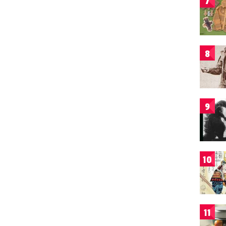
7
8
9
10
11