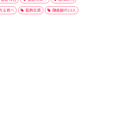
光る君へ
葛飾北斎
鎌倉殿の13人