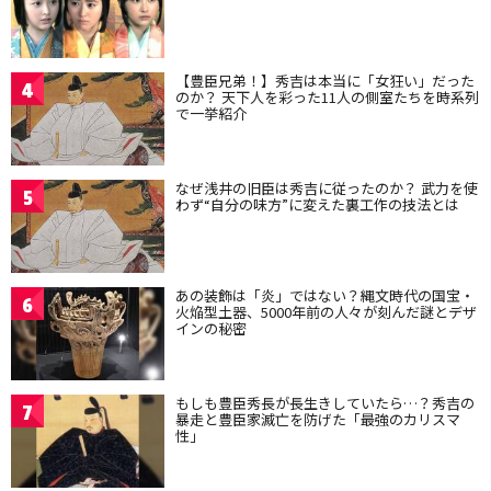
【豊臣兄弟！】秀吉は本当に「女狂い」だった
4
のか？ 天下人を彩った11人の側室たちを時系列
で一挙紹介
なぜ浅井の旧臣は秀吉に従ったのか？ 武力を使
5
わず“自分の味方”に変えた裏工作の技法とは
あの装飾は「炎」ではない？縄文時代の国宝・
6
火焔型土器、5000年前の人々が刻んだ謎とデザ
インの秘密
もしも豊臣秀長が長生きしていたら…？秀吉の
7
暴走と豊臣家滅亡を防げた「最強のカリスマ
性」