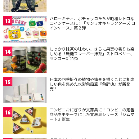
ハローキティ、ポチャッコたちが昭和レトロな
13
コインケースに！「サンリオキャラクターズ コ
インケース」第２弾
しっかり抹茶の味わい、さらに果実の香りも楽
14
しめる「無糖フレーバー抹茶」ストロベリー、
マンゴー新発売
日本の四季折々の植物や情景を描くことに相応
15
しい色を集めた水彩色鉛筆『色辞典』が新発
売！
コンビニおにぎりが文房具に！コンビニの定番
16
商品をモチーフにした文房具シリーズ『ジムマ
ート』誕生