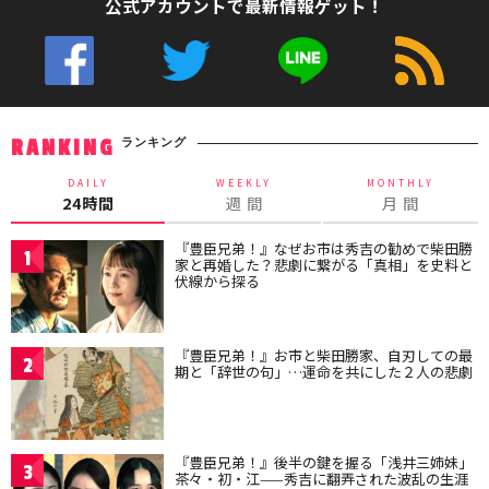
公式アカウントで最新情報ゲット！
ランキング
RANKING
DAILY
WEEKLY
MONTHLY
24時間
週 間
月 間
『豊臣兄弟！』なぜお市は秀吉の勧めで柴田勝
1
家と再婚した？悲劇に繋がる「真相」を史料と
伏線から探る
『豊臣兄弟！』お市と柴田勝家、自刃しての最
2
期と「辞世の句」…運命を共にした２人の悲劇
『豊臣兄弟！』後半の鍵を握る「浅井三姉妹」
3
茶々・初・江——秀吉に翻弄された波乱の生涯