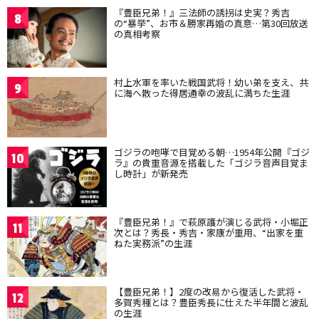
『豊臣兄弟！』三法師の誘拐は史実？秀吉
8
の“暴挙”、お市＆勝家再婚の真意…第30回放送
の真相考察
村上水軍を率いた戦国武将！幼い弟を支え、共
9
に海へ散った得居通幸の波乱に満ちた生涯
ゴジラの咆哮で目覚める朝…1954年公開『ゴジ
10
ラ』の貴重音源を搭載した「ゴジラ音声目覚ま
し時計」が新発売
『豊臣兄弟！』で萩原護が演じる武将・小堀正
11
次とは？秀長・秀吉・家康が重用、“出家を重
ねた実務派”の生涯
【豊臣兄弟！】2度の改易から復活した武将・
12
多賀秀種とは？豊臣秀長に仕えた半年間と波乱
の生涯