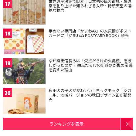
世界遺産決定で脚光！日本初の巨大都城・藤原
17
京を創り上げた知られざる女帝・持統天皇の凄
絶な執念
手ぬぐい専門店「かまわぬ」の人気柄がポスト
18
カードに『かまわぬ POSTCARD BOOK』発売
なぜ織田信長らは「欠点だらけの火縄銃」を欲
19
しがったのか？ 弱点だらけの新兵器が戦の常識
を変えた理由
秋田犬の子犬がかわいい！ヨックモック「シガ
20
ール」地域バージョンの秋田デザイン缶が新発
売
ランキングを表示