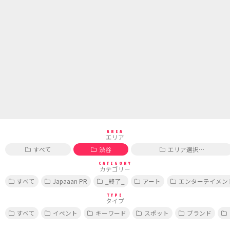
AREA
エリア
すべて
渋谷
エリア選択…
CATEGORY
カテゴリー
すべて
Japaaan PR
_終了_
アート
エンターテイメン
TYPE
タイプ
すべて
イベント
キーワード
スポット
ブランド