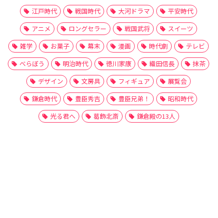
江戸時代
戦国時代
大河ドラマ
平安時代
アニメ
ロングセラー
戦国武将
スイーツ
雑学
お菓子
幕末
漫画
時代劇
テレビ
べらぼう
明治時代
徳川家康
織田信長
抹茶
デザイン
文房具
フィギュア
展覧会
鎌倉時代
豊臣秀吉
豊臣兄弟！
昭和時代
光る君へ
葛飾北斎
鎌倉殿の13人