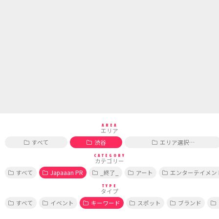
AREA
エリア
すべて
渋谷
エリア選択…
CATEGORY
カテゴリー
すべて
Japaaan PR
_終了_
アート
エンターテイメン
TYPE
タイプ
すべて
イベント
キーワード
スポット
ブランド