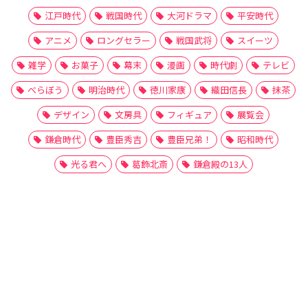
江戸時代
戦国時代
大河ドラマ
平安時代
アニメ
ロングセラー
戦国武将
スイーツ
雑学
お菓子
幕末
漫画
時代劇
テレビ
べらぼう
明治時代
徳川家康
織田信長
抹茶
デザイン
文房具
フィギュア
展覧会
鎌倉時代
豊臣秀吉
豊臣兄弟！
昭和時代
光る君へ
葛飾北斎
鎌倉殿の13人