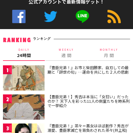
公式アカウントで最新情報ゲット！
ランキング
RANKING
DAILY
WEEKLY
MONTHLY
24時間
週 間
月 間
『豊臣兄弟！』お市と柴田勝家、自刃しての最
1
期と「辞世の句」…運命を共にした２人の悲劇
【豊臣兄弟！】秀吉は本当に「女狂い」だった
2
のか？ 天下人を彩った11人の側室たちを時系列
で一挙紹介
『豊臣兄弟！』茶々＝悪女はほぼ創作？秀吉が
3
溺愛、豊臣家滅亡を背負わされた茶々(井上和)