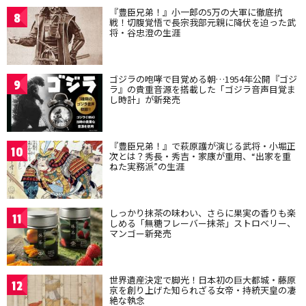
『豊臣兄弟！』小一郎の5万の大軍に徹底抗
8
戦！切腹覚悟で長宗我部元親に降伏を迫った武
将・谷忠澄の生涯
ゴジラの咆哮で目覚める朝…1954年公開『ゴジ
9
ラ』の貴重音源を搭載した「ゴジラ音声目覚ま
し時計」が新発売
『豊臣兄弟！』で萩原護が演じる武将・小堀正
10
次とは？秀長・秀吉・家康が重用、“出家を重
ねた実務派”の生涯
しっかり抹茶の味わい、さらに果実の香りも楽
11
しめる「無糖フレーバー抹茶」ストロベリー、
マンゴー新発売
世界遺産決定で脚光！日本初の巨大都城・藤原
12
京を創り上げた知られざる女帝・持統天皇の凄
絶な執念