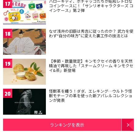
ハローキティ、ポチャッコたちが昭和レトロな
17
コインケースに！「サンリオキャラクターズ コ
インケース」第２弾
なぜ浅井の旧臣は秀吉に従ったのか？ 武力を使
18
わず“自分の味方”に変えた裏工作の技法とは
【季節・数量限定】キンモクセイの香りを天然
19
精油で再現した「スチームクリーム キンモクセ
イ&茶」新登場
怪獣革を纏う！ダダ、エレキング…ウルトラ怪
20
獣モチーフの革を使った新アパレルコレクショ
ンが発表
ランキングを表示