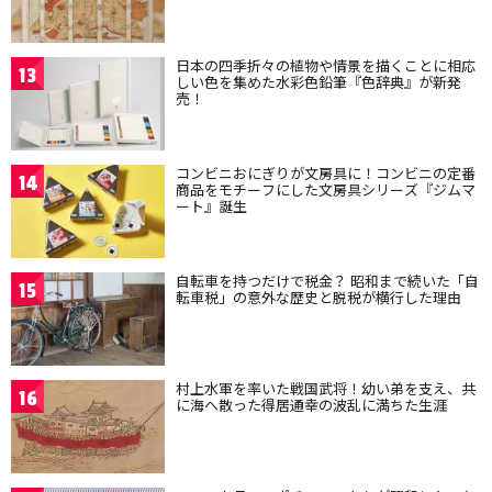
日本の四季折々の植物や情景を描くことに相応
13
しい色を集めた水彩色鉛筆『色辞典』が新発
売！
コンビニおにぎりが文房具に！コンビニの定番
14
商品をモチーフにした文房具シリーズ『ジムマ
ート』誕生
自転車を持つだけで税金？ 昭和まで続いた「自
15
転車税」の意外な歴史と脱税が横行した理由
村上水軍を率いた戦国武将！幼い弟を支え、共
16
に海へ散った得居通幸の波乱に満ちた生涯