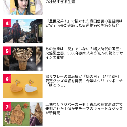
の壮絶すぎる生涯
『豊臣兄弟！』で描かれた織田信長の道普請は
4
史実？信長が実施した街道整備の施策を紹介
あの装飾は「炎」ではない？縄文時代の国宝・
5
火焔型土器、5000年前の人々が刻んだ謎とデザ
インの秘密
鳩サブレーの豊島屋が『鳩の日』（8月10日）
6
限定グッズ詳細を発表！今年はシリコンポーチ
「はとっこ」
土偶なりきりパーカーも！青森の縄文遺跡群で
7
発掘された土偶がモチーフのキュートなグッズ
が新発売