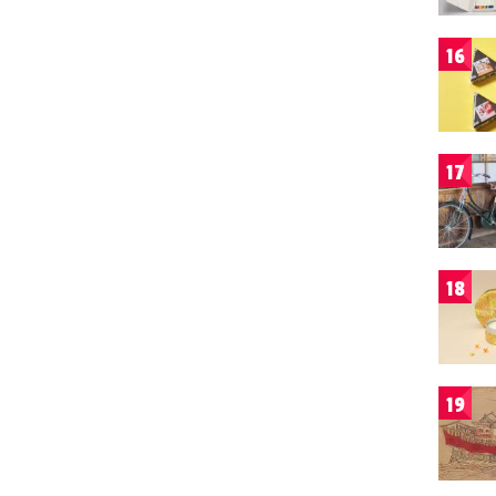
16
17
18
19