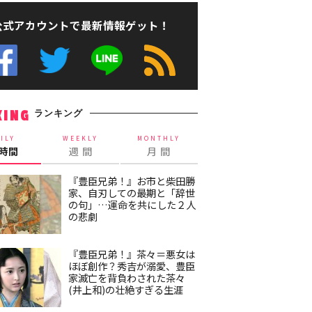
公式アカウントで最新情報ゲット！
ランキング
KING
ILY
WEEKLY
MONTHLY
4時間
週 間
月 間
『豊臣兄弟！』お市と柴田勝
家、自刃しての最期と「辞世
の句」…運命を共にした２人
の悲劇
『豊臣兄弟！』茶々＝悪女は
ほぼ創作？秀吉が溺愛、豊臣
家滅亡を背負わされた茶々
(井上和)の壮絶すぎる生涯