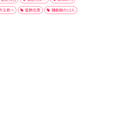
光る君へ
葛飾北斎
鎌倉殿の13人