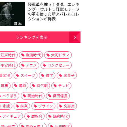
怪獣革を纏う！ダダ、エレキ
ング…ウルトラ怪獣モチーフ
の革を使った新アパレルコレ
クションが発表
ランキングを表示
江戸時代
戦国時代
大河ドラマ
平安時代
アニメ
ロングセラー
国武将
スイーツ
雑学
お菓子
幕末
漫画
時代劇
テレビ
べらぼう
明治時代
織田信長
川家康
抹茶
デザイン
文房具
フィギュア
展覧会
鎌倉時代
豊臣秀吉
豊臣兄弟！
昭和時代