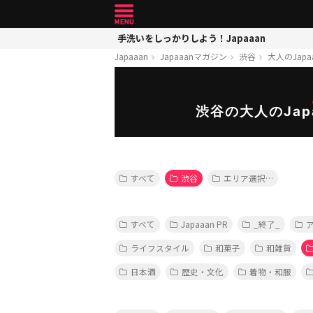
手洗いをしっかりしよう！Japaaan
Japaaan
Japaaanマガジン
渋谷
大人のJapa
渋谷の大人のJap
すべて
渋谷
エリア選択…
すべて
Japaaan PR
_終了_
ライフスタイル
和菓子
和雑貨
日本酒
歴史・文化
着物・和服