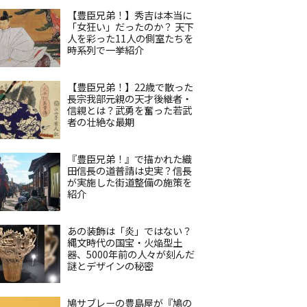
【豊臣兄弟！】秀吉は本当に
「女狂い」だったのか？ 天下
人を彩った11人の側室たちを
時系列で一挙紹介
【豊臣兄弟！】22歳で散った
長宗我部元親の天才後継者・
信親とは？武勇を奮った若武
者の壮絶な最期
『豊臣兄弟！』で描かれた織
田信長の道普請は史実？信長
が実施した街道整備の施策を
紹介
あの装飾は「炎」ではない？
縄文時代の国宝・火焔型土
器、5000年前の人々が刻んだ
謎とデザインの秘密
鳩サブレーの豊島屋が『鳩の