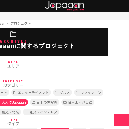
aan
プロジェクト
ARCHIVES
aaanに関するプロジェクト
AREA
エリア
CATEGORY
カテゴリー
アート
エンターテイメント
グルメ
ファッション
大人のJapaaan
日本の古写真
日本画・浮世絵
観光・地域
雑貨・インテリア
TYPE
タイプ