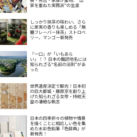
家を重ねた実務派”の生涯
しっかり抹茶の味わい、さら
に果実の香りも楽しめる「無
糖フレーバー抹茶」ストロベ
リー、マンゴー新発売
「一口」が「いもあら
い」！？ 日本の難読地名には
知られざる“名前の法則”があ
った
世界遺産決定で脚光！日本初
の巨大都城・藤原京を創り上
げた知られざる女帝・持統天
皇の凄絶な執念
日本の四季折々の植物や情景
を描くことに相応しい色を集
めた水彩色鉛筆『色辞典』が
新発売！