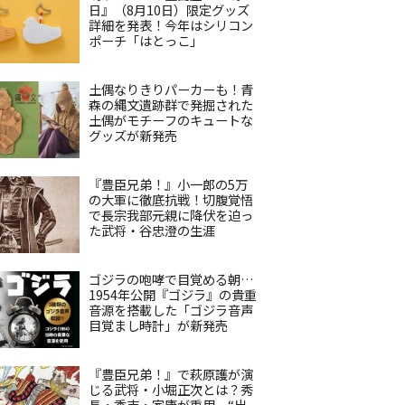
日』（8月10日）限定グッズ
詳細を発表！今年はシリコン
ポーチ「はとっこ」
土偶なりきりパーカーも！青
森の縄文遺跡群で発掘された
土偶がモチーフのキュートな
グッズが新発売
『豊臣兄弟！』小一郎の5万
の大軍に徹底抗戦！切腹覚悟
で長宗我部元親に降伏を迫っ
た武将・谷忠澄の生涯
ゴジラの咆哮で目覚める朝…
1954年公開『ゴジラ』の貴重
音源を搭載した「ゴジラ音声
目覚まし時計」が新発売
『豊臣兄弟！』で萩原護が演
じる武将・小堀正次とは？秀
長・秀吉・家康が重用、“出