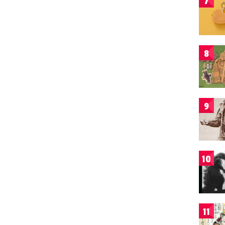
7
8
9
10
11