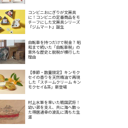
コンビニおにぎりが文房具
に！コンビニの定番商品をモ
チーフにした文房具シリーズ
『ジムマート』誕生
自転車を持つだけで税金？ 昭
和まで続いた「自転車税」の
意外な歴史と脱税が横行した
理由
【季節・数量限定】キンモク
セイの香りを天然精油で再現
した「スチームクリーム キン
モクセイ&茶」新登場
村上水軍を率いた戦国武将！
幼い弟を支え、共に海へ散っ
た得居通幸の波乱に満ちた生
涯