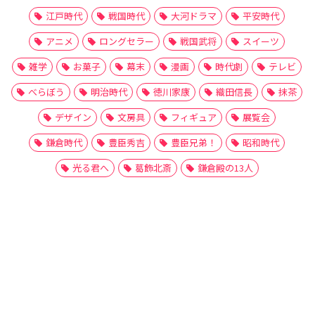
江戸時代
戦国時代
大河ドラマ
平安時代
アニメ
ロングセラー
戦国武将
スイーツ
雑学
お菓子
幕末
漫画
時代劇
テレビ
べらぼう
明治時代
徳川家康
織田信長
抹茶
デザイン
文房具
フィギュア
展覧会
鎌倉時代
豊臣秀吉
豊臣兄弟！
昭和時代
光る君へ
葛飾北斎
鎌倉殿の13人