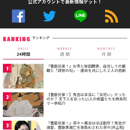
公式アカウントで最新情報ゲット！
ランキング
RANKING
DAILY
WEEKLY
MONTHLY
24時間
週 間
月 間
『豊臣兄弟！』お市と柴田勝家、自刃しての最
1
期と「辞世の句」…運命を共にした２人の悲劇
【豊臣兄弟！】秀吉は本当に「女狂い」だった
2
のか？ 天下人を彩った11人の側室たちを時系列
で一挙紹介
『豊臣兄弟！』茶々＝悪女はほぼ創作？秀吉が
3
溺愛、豊臣家滅亡を背負わされた茶々(井上和)