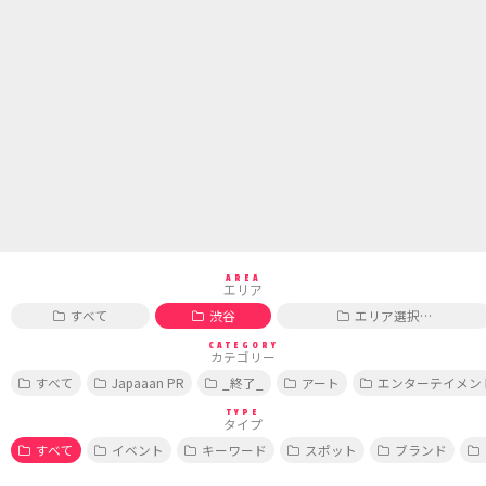
AREA
エリア
すべて
渋谷
エリア選択…
CATEGORY
カテゴリー
すべて
Japaaan PR
_終了_
アート
エンターテイメン
TYPE
タイプ
すべて
イベント
キーワード
スポット
ブランド