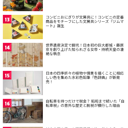
コンビニおにぎりが文房具に！コンビニの定番
13
商品をモチーフにした文房具シリーズ『ジムマ
ート』誕生
世界遺産決定で脚光！日本初の巨大都城・藤原
14
京を創り上げた知られざる女帝・持統天皇の凄
絶な執念
日本の四季折々の植物や情景を描くことに相応
15
しい色を集めた水彩色鉛筆『色辞典』が新発
売！
自転車を持つだけで税金？ 昭和まで続いた「自
16
転車税」の意外な歴史と脱税が横行した理由