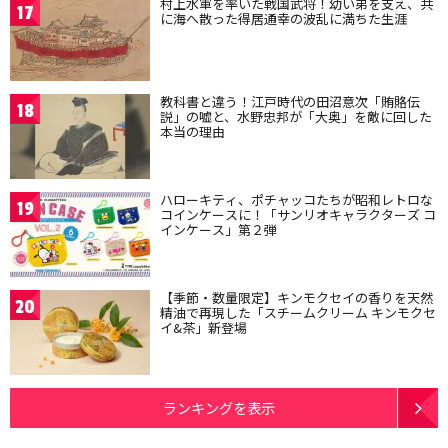
村上水軍を率いた戦国武将！幼い弟を支え、共
17
に海へ散った得居通幸の波乱に満ちた生涯
教科書と違う！江戸時代の田沼意次「賄賂伝
18
説」の嘘と、水野忠邦が「大奥」を敵に回した
本当の理由
ハローキティ、ポチャッコたちが昭和レトロな
19
コインケースに！「サンリオキャラクターズ コ
インケース」第２弾
【季節・数量限定】キンモクセイの香りを天然
20
精油で再現した「スチームクリーム キンモクセ
イ&茶」新登場
ランキングを表示