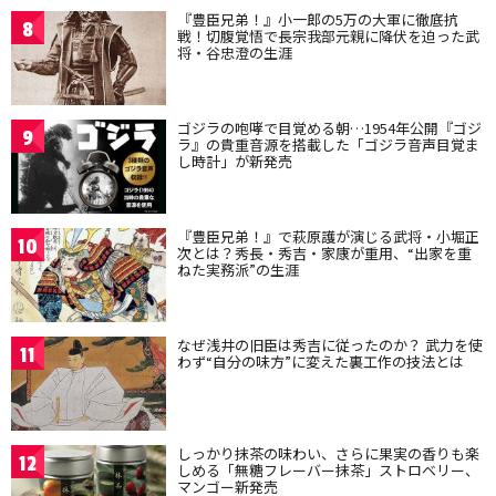
『豊臣兄弟！』小一郎の5万の大軍に徹底抗
8
戦！切腹覚悟で長宗我部元親に降伏を迫った武
将・谷忠澄の生涯
ゴジラの咆哮で目覚める朝…1954年公開『ゴジ
9
ラ』の貴重音源を搭載した「ゴジラ音声目覚ま
し時計」が新発売
『豊臣兄弟！』で萩原護が演じる武将・小堀正
10
次とは？秀長・秀吉・家康が重用、“出家を重
ねた実務派”の生涯
なぜ浅井の旧臣は秀吉に従ったのか？ 武力を使
11
わず“自分の味方”に変えた裏工作の技法とは
しっかり抹茶の味わい、さらに果実の香りも楽
12
しめる「無糖フレーバー抹茶」ストロベリー、
マンゴー新発売