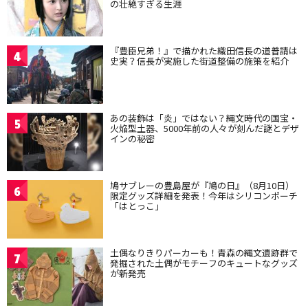
の壮絶すぎる生涯
『豊臣兄弟！』で描かれた織田信長の道普請は
4
史実？信長が実施した街道整備の施策を紹介
あの装飾は「炎」ではない？縄文時代の国宝・
5
火焔型土器、5000年前の人々が刻んだ謎とデザ
インの秘密
鳩サブレーの豊島屋が『鳩の日』（8月10日）
6
限定グッズ詳細を発表！今年はシリコンポーチ
「はとっこ」
土偶なりきりパーカーも！青森の縄文遺跡群で
7
発掘された土偶がモチーフのキュートなグッズ
が新発売