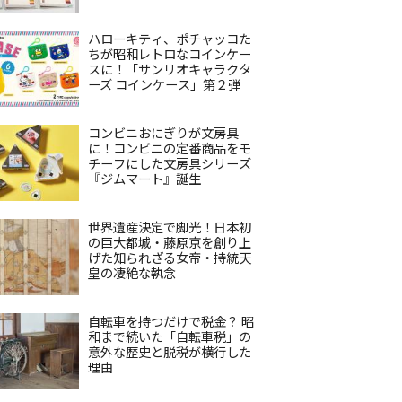
ハローキティ、ポチャッコた
ちが昭和レトロなコインケー
スに！「サンリオキャラクタ
ーズ コインケース」第２弾
コンビニおにぎりが文房具
に！コンビニの定番商品をモ
チーフにした文房具シリーズ
『ジムマート』誕生
世界遺産決定で脚光！日本初
の巨大都城・藤原京を創り上
げた知られざる女帝・持統天
皇の凄絶な執念
自転車を持つだけで税金？ 昭
和まで続いた「自転車税」の
意外な歴史と脱税が横行した
理由