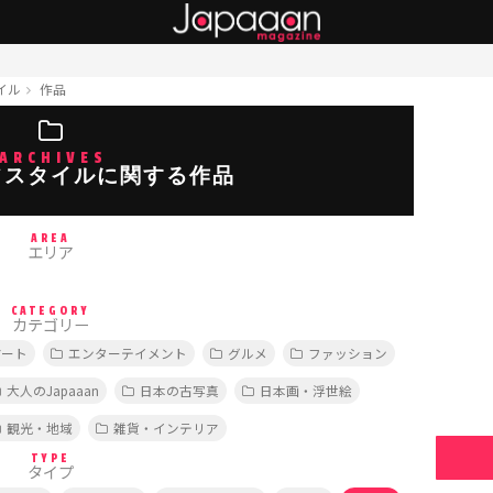
イル
作品
ARCHIVES
フスタイルに関する作品
AREA
エリア
CATEGORY
カテゴリー
アート
エンターテイメント
グルメ
ファッション
大人のJapaaan
日本の古写真
日本画・浮世絵
観光・地域
雑貨・インテリア
TYPE
タイプ