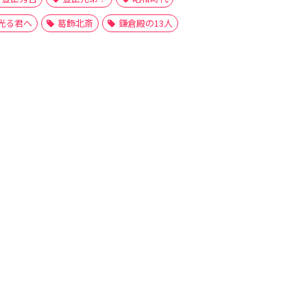
光る君へ
葛飾北斎
鎌倉殿の13人