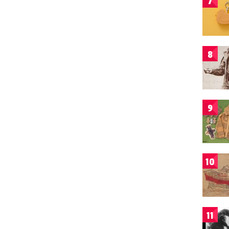
7
8
9
10
11