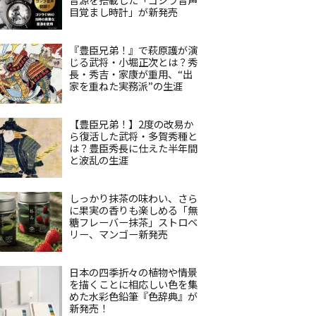
目覚まし時計」が新発売
『豊臣兄弟！』で萩原護が演
じる武将・小堀正次とは？秀
長・秀吉・家康が重用、“出
家を重ねた実務派”の生涯
【豊臣兄弟！】2度の改易か
ら復活した武将・多賀秀種と
は？豊臣秀長に仕えた半年間
と波乱の生涯
しっかり抹茶の味わい、さら
に果実の香りも楽しめる「無
糖フレーバー抹茶」ストロベ
リー、マンゴー新発売
日本の四季折々の植物や情景
を描くことに相応しい色を集
めた水彩色鉛筆『色辞典』が
新発売！