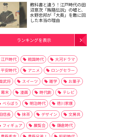
教科書と違う！江戸時代の田
沼意次「賄賂伝説」の嘘と、
水野忠邦が「大奥」を敵に回
した本当の理由
ランキングを表示
江戸時代
戦国時代
大河ドラマ
平安時代
アニメ
ロングセラー
国武将
スイーツ
雑学
お菓子
幕末
漫画
時代劇
テレビ
べらぼう
明治時代
徳川家康
田信長
抹茶
デザイン
文房具
フィギュア
展覧会
鎌倉時代
豊臣秀吉
豊臣兄弟！
昭和時代