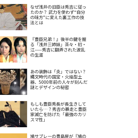
なぜ浅井の旧臣は秀吉に従っ
たのか？ 武力を使わず“自分
の味方”に変えた裏工作の技
法とは
『豊臣兄弟！』後半の鍵を握
る「浅井三姉妹」茶々・初・
江——秀吉に翻弄された波乱
の生涯
あの装飾は「炎」ではない？
縄文時代の国宝・火焔型土
器、5000年前の人々が刻んだ
謎とデザインの秘密
もしも豊臣秀長が長生きして
いたら…？秀吉の暴走と豊臣
家滅亡を防げた「最強のカリ
スマ性」
鳩サブレーの豊島屋が『鳩の