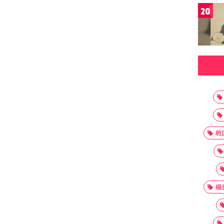
20
戦
織