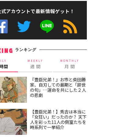
公式アカウントで最新情報ゲット！
ランキング
KING
ILY
WEEKLY
MONTHLY
4時間
週 間
月 間
『豊臣兄弟！』お市と柴田勝
家、自刃しての最期と「辞世
の句」…運命を共にした２人
の悲劇
【豊臣兄弟！】秀吉は本当に
「女狂い」だったのか？ 天下
人を彩った11人の側室たちを
時系列で一挙紹介