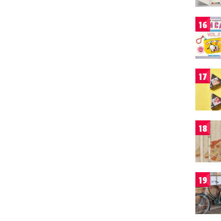
16
17
18
19