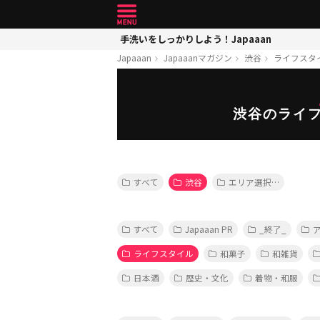
手洗いをしっかりしよう！Japaaan
Japaaan
Japaaanマガジン
渋谷
ライフスタ
渋谷のライ
すべて
渋谷
エリア選択…
すべて
Japaaan PR
_終了_
ライフスタイル
和菓子
和雑貨
日本酒
歴史・文化
着物・和服