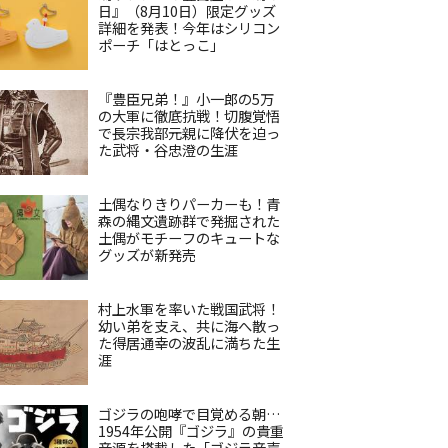
日』（8月10日）限定グッズ
詳細を発表！今年はシリコン
ポーチ「はとっこ」
『豊臣兄弟！』小一郎の5万
の大軍に徹底抗戦！切腹覚悟
で長宗我部元親に降伏を迫っ
た武将・谷忠澄の生涯
土偶なりきりパーカーも！青
森の縄文遺跡群で発掘された
土偶がモチーフのキュートな
グッズが新発売
村上水軍を率いた戦国武将！
幼い弟を支え、共に海へ散っ
た得居通幸の波乱に満ちた生
涯
ゴジラの咆哮で目覚める朝…
1954年公開『ゴジラ』の貴重
音源を搭載した「ゴジラ音声