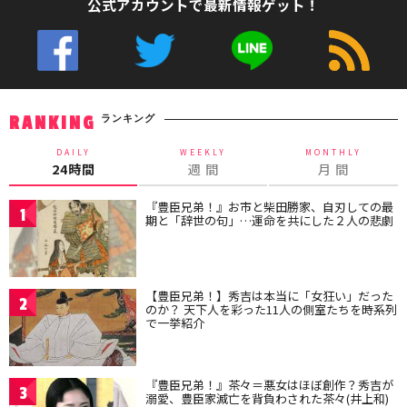
公式アカウントで最新情報ゲット！
ランキング
RANKING
DAILY
WEEKLY
MONTHLY
24時間
週 間
月 間
『豊臣兄弟！』お市と柴田勝家、自刃しての最
1
期と「辞世の句」…運命を共にした２人の悲劇
【豊臣兄弟！】秀吉は本当に「女狂い」だった
2
のか？ 天下人を彩った11人の側室たちを時系列
で一挙紹介
『豊臣兄弟！』茶々＝悪女はほぼ創作？秀吉が
3
溺愛、豊臣家滅亡を背負わされた茶々(井上和)