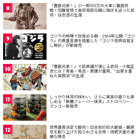
『豊臣兄弟！』小一郎の5万の大軍に徹底抗
8
戦！切腹覚悟で長宗我部元親に降伏を迫った武
将・谷忠澄の生涯
ゴジラの咆哮で目覚める朝…1954年公開『ゴジ
9
ラ』の貴重音源を搭載した「ゴジラ音声目覚ま
し時計」が新発売
『豊臣兄弟！』で萩原護が演じる武将・小堀正
10
次とは？秀長・秀吉・家康が重用、“出家を重
ねた実務派”の生涯
しっかり抹茶の味わい、さらに果実の香りも楽
11
しめる「無糖フレーバー抹茶」ストロベリー、
マンゴー新発売
世界遺産決定で脚光！日本初の巨大都城・藤原
12
京を創り上げた知られざる女帝・持統天皇の凄
絶な執念