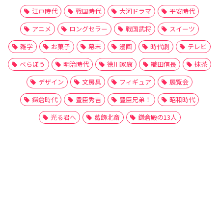
江戸時代
戦国時代
大河ドラマ
平安時代
アニメ
ロングセラー
戦国武将
スイーツ
雑学
お菓子
幕末
漫画
時代劇
テレビ
べらぼう
明治時代
徳川家康
織田信長
抹茶
デザイン
文房具
フィギュア
展覧会
鎌倉時代
豊臣秀吉
豊臣兄弟！
昭和時代
光る君へ
葛飾北斎
鎌倉殿の13人