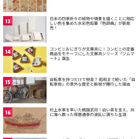
日本の四季折々の植物や情景を描くことに相応
13
しい色を集めた水彩色鉛筆『色辞典』が新発
売！
コンビニおにぎりが文房具に！コンビニの定番
14
商品をモチーフにした文房具シリーズ『ジムマ
ート』誕生
自転車を持つだけで税金？ 昭和まで続いた「自
15
転車税」の意外な歴史と脱税が横行した理由
村上水軍を率いた戦国武将！幼い弟を支え、共
16
に海へ散った得居通幸の波乱に満ちた生涯