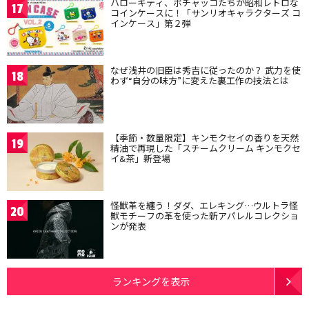
ハローキティ、ポチャッコたちが昭和レトロな
17
コインケースに！「サンリオキャラクターズ コ
インケース」第２弾
なぜ浅井の旧臣は秀吉に従ったのか？ 武力を使
18
わず“自分の味方”に変えた裏工作の技法とは
【季節・数量限定】キンモクセイの香りを天然
19
精油で再現した「スチームクリーム キンモクセ
イ&茶」新登場
怪獣革を纏う！ダダ、エレキング…ウルトラ怪
20
獣モチーフの革を使った新アパレルコレクショ
ンが発表
ランキングを表示