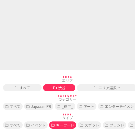
AREA
エリア
すべて
渋谷
エリア選択…
CATEGORY
カテゴリー
すべて
Japaaan PR
_終了_
アート
エンターテイメン
TYPE
タイプ
すべて
イベント
キーワード
スポット
ブランド