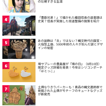
の壮絶すぎる生涯
『豊臣兄弟！』で描かれた織田信長の道普請は
4
史実？信長が実施した街道整備の施策を紹介
あの装飾は「炎」ではない？縄文時代の国宝・
5
火焔型土器、5000年前の人々が刻んだ謎とデザ
インの秘密
鳩サブレーの豊島屋が『鳩の日』（8月10日）
6
限定グッズ詳細を発表！今年はシリコンポーチ
「はとっこ」
土偶なりきりパーカーも！青森の縄文遺跡群で
7
発掘された土偶がモチーフのキュートなグッズ
が新発売