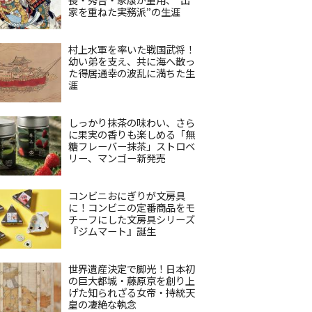
家を重ねた実務派”の生涯
村上水軍を率いた戦国武将！
幼い弟を支え、共に海へ散っ
た得居通幸の波乱に満ちた生
涯
しっかり抹茶の味わい、さら
に果実の香りも楽しめる「無
糖フレーバー抹茶」ストロベ
リー、マンゴー新発売
コンビニおにぎりが文房具
に！コンビニの定番商品をモ
チーフにした文房具シリーズ
『ジムマート』誕生
世界遺産決定で脚光！日本初
の巨大都城・藤原京を創り上
げた知られざる女帝・持統天
皇の凄絶な執念