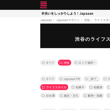
手洗いをしっかりしよう！Japaaan
Japaaan
Japaaanマガジン
渋谷
ライフスタ
渋谷のライフ
すべて
渋谷
エリア選択…
すべて
Japaaan PR
_終了_
ライフスタイル
和菓子
和雑貨
日本酒
歴史・文化
着物・和服