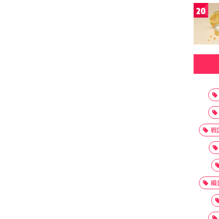
20
戦
織