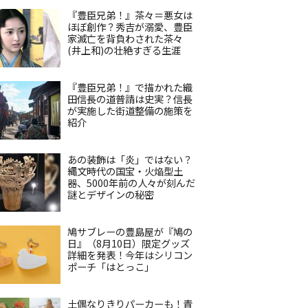
『豊臣兄弟！』茶々＝悪女は
ほぼ創作？秀吉が溺愛、豊臣
家滅亡を背負わされた茶々
(井上和)の壮絶すぎる生涯
『豊臣兄弟！』で描かれた織
田信長の道普請は史実？信長
が実施した街道整備の施策を
紹介
あの装飾は「炎」ではない？
縄文時代の国宝・火焔型土
器、5000年前の人々が刻んだ
謎とデザインの秘密
鳩サブレーの豊島屋が『鳩の
日』（8月10日）限定グッズ
詳細を発表！今年はシリコン
ポーチ「はとっこ」
土偶なりきりパーカーも！青