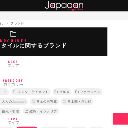
イル
ブランド
ARCHIVES
スタイルに関するブランド
AREA
エリア
CATEGORY
カテゴリー
アート
エンターテイメント
グルメ
ファッション
大人のJapaaan
日本の古写真
日本画・浮世絵
観光・地域
雑貨・インテリア
TYPE
タイプ