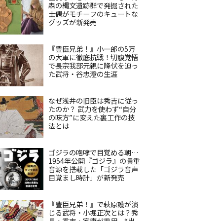
森の縄文遺跡群で発掘された
土偶がモチーフのキュートな
グッズが新発売
『豊臣兄弟！』小一郎の5万
の大軍に徹底抗戦！切腹覚悟
で長宗我部元親に降伏を迫っ
た武将・谷忠澄の生涯
なぜ浅井の旧臣は秀吉に従っ
たのか？ 武力を使わず“自分
の味方”に変えた裏工作の技
法とは
ゴジラの咆哮で目覚める朝…
1954年公開『ゴジラ』の貴重
音源を搭載した「ゴジラ音声
目覚まし時計」が新発売
『豊臣兄弟！』で萩原護が演
じる武将・小堀正次とは？秀
長・秀吉・家康が重用、“出