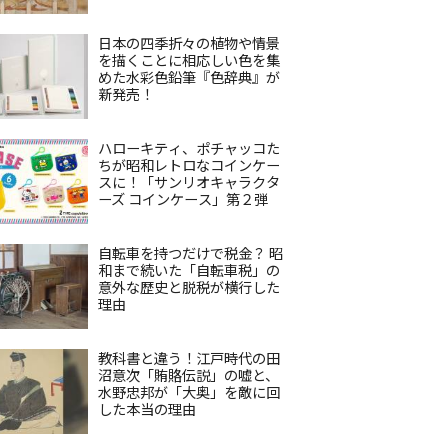
日本の四季折々の植物や情景
を描くことに相応しい色を集
めた水彩色鉛筆『色辞典』が
新発売！
ハローキティ、ポチャッコた
ちが昭和レトロなコインケー
スに！「サンリオキャラクタ
ーズ コインケース」第２弾
自転車を持つだけで税金？ 昭
和まで続いた「自転車税」の
意外な歴史と脱税が横行した
理由
教科書と違う！江戸時代の田
沼意次「賄賂伝説」の嘘と、
水野忠邦が「大奥」を敵に回
した本当の理由