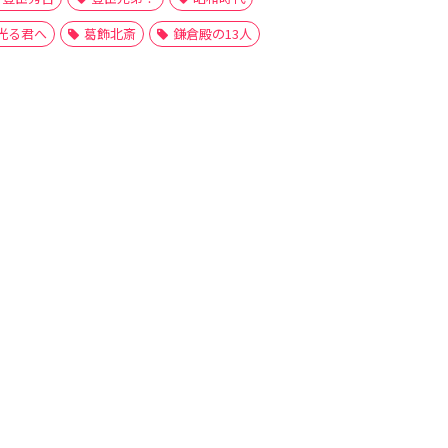
光る君へ
葛飾北斎
鎌倉殿の13人