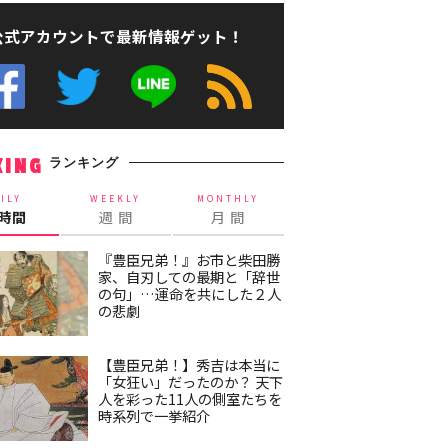
公式アカウントで最新情報ゲット！
ランキング
KING
ILY
WEEKLY
MONTHLY
4時間
週 間
月 間
『豊臣兄弟！』お市と柴田勝
家、自刃しての最期と「辞世
の句」…運命を共にした２人
の悲劇
【豊臣兄弟！】秀吉は本当に
「女狂い」だったのか？ 天下
人を彩った11人の側室たちを
時系列で一挙紹介