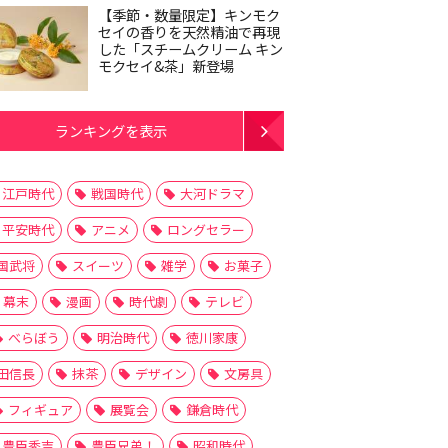
【季節・数量限定】キンモク
セイの香りを天然精油で再現
した「スチームクリーム キン
モクセイ&茶」新登場
ランキングを表示
江戸時代
戦国時代
大河ドラマ
平安時代
アニメ
ロングセラー
国武将
スイーツ
雑学
お菓子
幕末
漫画
時代劇
テレビ
べらぼう
明治時代
徳川家康
田信長
抹茶
デザイン
文房具
フィギュア
展覧会
鎌倉時代
豊臣秀吉
豊臣兄弟！
昭和時代