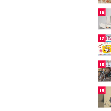
16
17
18
19