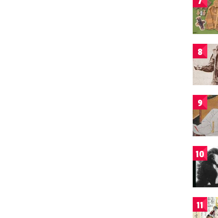
7
8
9
10
11