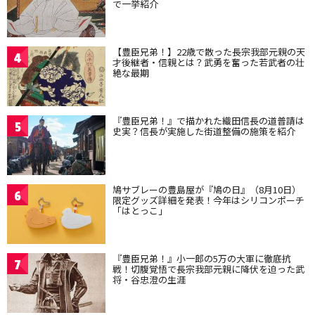
で一挙紹介
【豊臣兄弟！】22歳で散った長宗我部元親の天
4
才後継者・信親とは？武勇を奮った若武者の壮
絶な最期
『豊臣兄弟！』で描かれた織田信長の道普請は
5
史実？信長が実施した街道整備の施策を紹介
鳩サブレーの豊島屋が『鳩の日』（8月10日）
6
限定グッズ詳細を発表！今年はシリコンポーチ
「はとっこ」
『豊臣兄弟！』小一郎の5万の大軍に徹底抗
7
戦！切腹覚悟で長宗我部元親に降伏を迫った武
将・谷忠澄の生涯