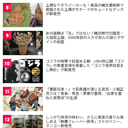
土偶なりきりパーカーも！青森の縄文遺跡群で
8
発掘された土偶がモチーフのキュートなグッズ
が新発売
あの装飾は「炎」ではない？縄文時代の国宝・
9
火焔型土器、5000年前の人々が刻んだ謎とデザ
インの秘密
ゴジラの咆哮で目覚める朝…1954年公開『ゴジ
10
ラ』の貴重音源を搭載した「ゴジラ音声目覚ま
し時計」が新発売
『豊臣兄弟！』で萩原護が演じる武将・小堀正
11
次とは？秀長・秀吉・家康が重用、“出家を重
ねた実務派”の生涯
しっかり抹茶の味わい、さらに果実の香りも楽
12
しめる「無糖フレーバー抹茶」ストロベリー、
マンゴー新発売