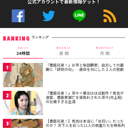
公式アカウントで最新情報ゲット！
ランキング
RANKING
DAILY
WEEKLY
MONTHLY
24時間
週 間
月 間
『豊臣兄弟！』お市と柴田勝家、自刃しての最
1
期と「辞世の句」…運命を共にした２人の悲劇
『豊臣兄弟！』茶々＝悪女はほぼ創作？秀吉が
2
溺愛、豊臣家滅亡を背負わされた茶々(井上和)
の壮絶すぎる生涯
【豊臣兄弟！】秀吉は本当に「女狂い」だった
3
のか？ 天下人を彩った11人の側室たちを時系列