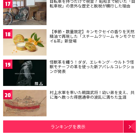
自転車を持つだけで税金？ 昭和まで続いた「自
17
転車税」の意外な歴史と脱税が横行した理由
【季節・数量限定】キンモクセイの香りを天然
18
精油で再現した「スチームクリーム キンモクセ
イ&茶」新登場
怪獣革を纏う！ダダ、エレキング…ウルトラ怪
19
獣モチーフの革を使った新アパレルコレクショ
ンが発表
村上水軍を率いた戦国武将！幼い弟を支え、共
20
に海へ散った得居通幸の波乱に満ちた生涯
ランキングを表示