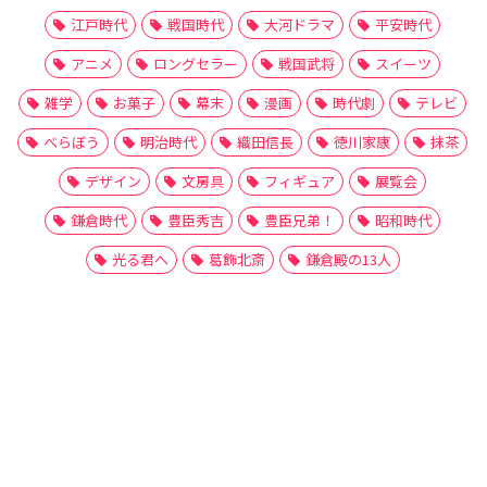
江戸時代
戦国時代
大河ドラマ
平安時代
アニメ
ロングセラー
戦国武将
スイーツ
雑学
お菓子
幕末
漫画
時代劇
テレビ
べらぼう
明治時代
織田信長
徳川家康
抹茶
デザイン
文房具
フィギュア
展覧会
鎌倉時代
豊臣秀吉
豊臣兄弟！
昭和時代
光る君へ
葛飾北斎
鎌倉殿の13人