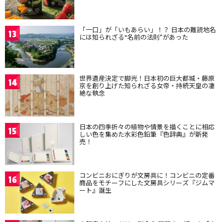
「一口」が「いもあらい」！？ 日本の難読地名
13
には知られざる“名前の法則”があった
世界遺産決定で脚光！日本初の巨大都城・藤原
14
京を創り上げた知られざる女帝・持統天皇の凄
絶な執念
日本の四季折々の植物や情景を描くことに相応
15
しい色を集めた水彩色鉛筆『色辞典』が新発
売！
コンビニおにぎりが文房具に！コンビニの定番
16
商品をモチーフにした文房具シリーズ『ジムマ
ート』誕生