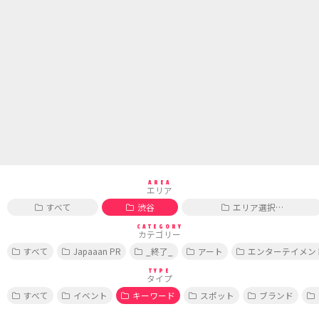
AREA
エリア
すべて
渋谷
エリア選択…
CATEGORY
カテゴリー
すべて
Japaaan PR
_終了_
アート
エンターテイメン
TYPE
タイプ
すべて
イベント
キーワード
スポット
ブランド