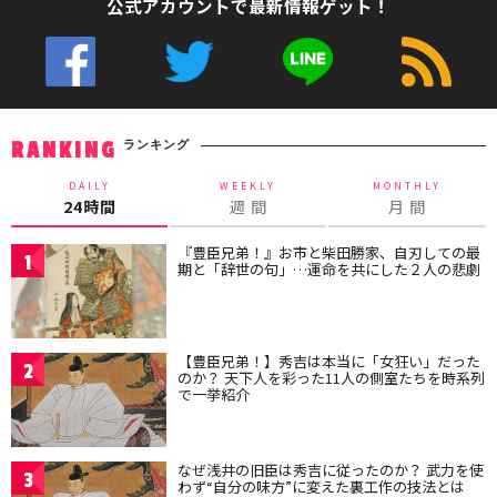
公式アカウントで最新情報ゲット！
ランキング
RANKING
DAILY
WEEKLY
MONTHLY
24時間
週 間
月 間
『豊臣兄弟！』お市と柴田勝家、自刃しての最
1
期と「辞世の句」…運命を共にした２人の悲劇
【豊臣兄弟！】秀吉は本当に「女狂い」だった
2
のか？ 天下人を彩った11人の側室たちを時系列
で一挙紹介
なぜ浅井の旧臣は秀吉に従ったのか？ 武力を使
3
わず“自分の味方”に変えた裏工作の技法とは