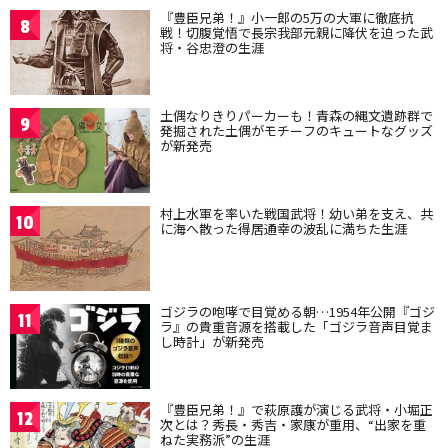
『豊臣兄弟！』小一郎の5万の大軍に徹底抗
8
戦！切腹覚悟で長宗我部元親に降伏を迫った武
将・谷忠澄の生涯
土偶なりきりパーカーも！青森の縄文遺跡群で
9
発掘された土偶がモチーフのキュートなグッズ
が新発売
村上水軍を率いた戦国武将！幼い弟を支え、共
10
に海へ散った得居通幸の波乱に満ちた生涯
ゴジラの咆哮で目覚める朝…1954年公開『ゴジ
11
ラ』の貴重音源を搭載した「ゴジラ音声目覚ま
し時計」が新発売
『豊臣兄弟！』で萩原護が演じる武将・小堀正
12
次とは？秀長・秀吉・家康が重用、“出家を重
ねた実務派”の生涯