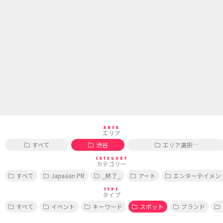
AREA
エリア
すべて
渋谷
エリア選択…
CATEGORY
カテゴリー
すべて
Japaaan PR
_終了_
アート
エンターテイメン
TYPE
タイプ
すべて
イベント
キーワード
スポット
ブランド