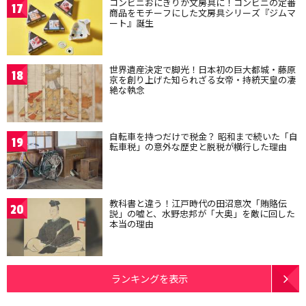
コンビニおにぎりが文房具に！コンビニの定番
17
商品をモチーフにした文房具シリーズ『ジムマ
ート』誕生
世界遺産決定で脚光！日本初の巨大都城・藤原
18
京を創り上げた知られざる女帝・持統天皇の凄
絶な執念
自転車を持つだけで税金？ 昭和まで続いた「自
19
転車税」の意外な歴史と脱税が横行した理由
教科書と違う！江戸時代の田沼意次「賄賂伝
20
説」の嘘と、水野忠邦が「大奥」を敵に回した
本当の理由
ランキングを表示