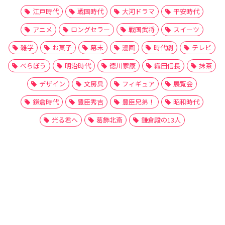
江戸時代
戦国時代
大河ドラマ
平安時代
アニメ
ロングセラー
戦国武将
スイーツ
雑学
お菓子
幕末
漫画
時代劇
テレビ
べらぼう
明治時代
徳川家康
織田信長
抹茶
デザイン
文房具
フィギュア
展覧会
鎌倉時代
豊臣秀吉
豊臣兄弟！
昭和時代
光る君へ
葛飾北斎
鎌倉殿の13人