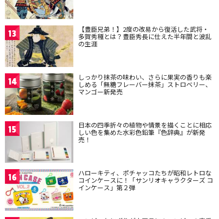
【豊臣兄弟！】2度の改易から復活した武将・
13
多賀秀種とは？豊臣秀長に仕えた半年間と波乱
の生涯
しっかり抹茶の味わい、さらに果実の香りも楽
14
しめる「無糖フレーバー抹茶」ストロベリー、
マンゴー新発売
日本の四季折々の植物や情景を描くことに相応
15
しい色を集めた水彩色鉛筆『色辞典』が新発
売！
ハローキティ、ポチャッコたちが昭和レトロな
16
コインケースに！「サンリオキャラクターズ コ
インケース」第２弾