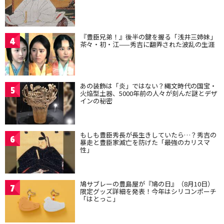
『豊臣兄弟！』後半の鍵を握る「浅井三姉妹」
4
茶々・初・江——秀吉に翻弄された波乱の生涯
あの装飾は「炎」ではない？縄文時代の国宝・
5
火焔型土器、5000年前の人々が刻んだ謎とデザ
インの秘密
もしも豊臣秀長が長生きしていたら…？秀吉の
6
暴走と豊臣家滅亡を防げた「最強のカリスマ
性」
鳩サブレーの豊島屋が『鳩の日』（8月10日）
7
限定グッズ詳細を発表！今年はシリコンポーチ
「はとっこ」