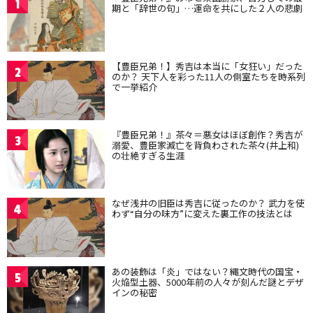
1
期と「辞世の句」…運命を共にした２人の悲劇
【豊臣兄弟！】秀吉は本当に「女狂い」だった
2
のか？ 天下人を彩った11人の側室たちを時系列
で一挙紹介
『豊臣兄弟！』茶々＝悪女はほぼ創作？秀吉が
3
溺愛、豊臣家滅亡を背負わされた茶々(井上和)
の壮絶すぎる生涯
なぜ浅井の旧臣は秀吉に従ったのか？ 武力を使
4
わず“自分の味方”に変えた裏工作の技法とは
あの装飾は「炎」ではない？縄文時代の国宝・
5
火焔型土器、5000年前の人々が刻んだ謎とデザ
インの秘密