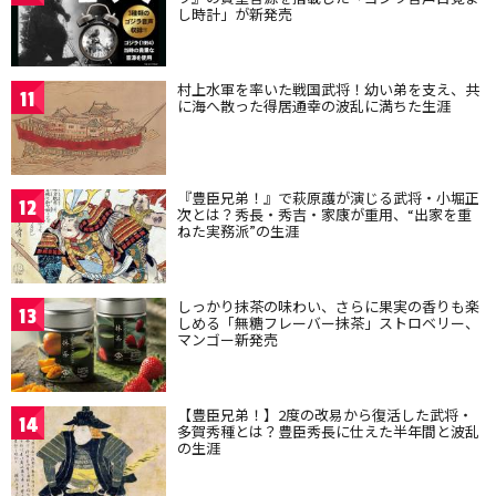
し時計」が新発売
村上水軍を率いた戦国武将！幼い弟を支え、共
11
に海へ散った得居通幸の波乱に満ちた生涯
『豊臣兄弟！』で萩原護が演じる武将・小堀正
12
次とは？秀長・秀吉・家康が重用、“出家を重
ねた実務派”の生涯
しっかり抹茶の味わい、さらに果実の香りも楽
13
しめる「無糖フレーバー抹茶」ストロベリー、
マンゴー新発売
【豊臣兄弟！】2度の改易から復活した武将・
14
多賀秀種とは？豊臣秀長に仕えた半年間と波乱
の生涯