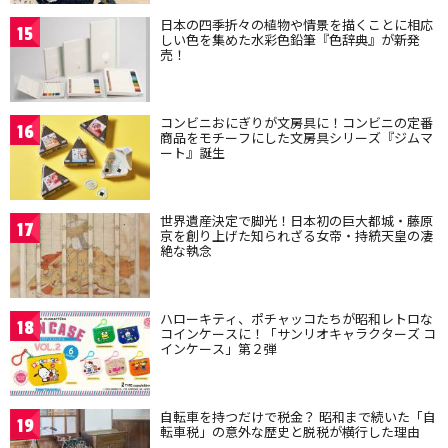
日本の四季折々の植物や情景を描くことに相応
15
しい色を集めた水彩色鉛筆『色辞典』が新発
売！
コンビニおにぎりが文房具に！コンビニの定番
16
商品をモチーフにした文房具シリーズ『ジムマ
ート』誕生
世界遺産決定で脚光！日本初の巨大都城・藤原
17
京を創り上げた知られざる女帝・持統天皇の凄
絶な執念
ハローキティ、ポチャッコたちが昭和レトロな
18
コインケースに！「サンリオキャラクターズ コ
インケース」第２弾
自転車を持つだけで税金？ 昭和まで続いた「自
19
転車税」の意外な歴史と脱税が横行した理由