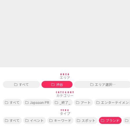
AREA
エリア
すべて
渋谷
エリア選択…
CATEGORY
カテゴリー
すべて
Japaaan PR
_終了_
アート
エンターテイメン
TYPE
タイプ
すべて
イベント
キーワード
スポット
ブランド