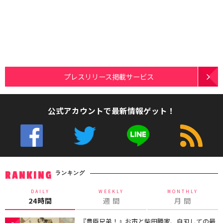
プレスリリース掲載サービス
公式アカウントで最新情報ゲット！
ランキング
RANKING
DAILY
WEEKLY
MONTHLY
24時間
週 間
月 間
『豊臣兄弟！』お市と柴田勝家、自刃しての最