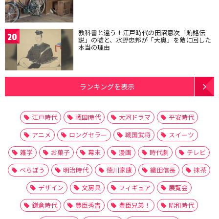
教科書と違う！江戸時代の田沼意次「賄賂伝
20
説」の嘘と、水野忠邦が「大奥」を敵に回した
本当の理由
ランキングを表示
江戸時代
戦国時代
大河ドラマ
平安時代
アニメ
ロングセラー
戦国武将
スイーツ
雑学
お菓子
幕末
漫画
時代劇
テレビ
べらぼう
明治時代
徳川家康
織田信長
抹茶
デザイン
文房具
フィギュア
展覧会
鎌倉時代
豊臣秀吉
豊臣兄弟！
昭和時代