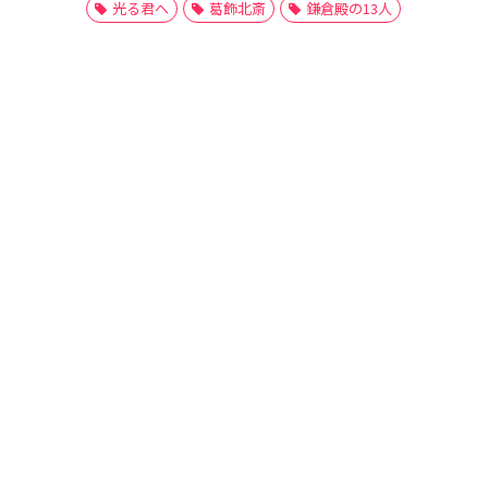
光る君へ
葛飾北斎
鎌倉殿の13人