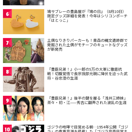
鳩サブレーの豊島屋が『鳩の日』（8月10日）
6
限定グッズ詳細を発表！今年はシリコンポーチ
「はとっこ」
土偶なりきりパーカーも！青森の縄文遺跡群で
7
発掘された土偶がモチーフのキュートなグッズ
が新発売
『豊臣兄弟！』小一郎の5万の大軍に徹底抗
8
戦！切腹覚悟で長宗我部元親に降伏を迫った武
将・谷忠澄の生涯
『豊臣兄弟！』後半の鍵を握る「浅井三姉妹」
9
茶々・初・江——秀吉に翻弄された波乱の生涯
ゴジラの咆哮で目覚める朝…1954年公開『ゴジ
10
ラ』の貴重音源を搭載した「ゴジラ音声目覚ま