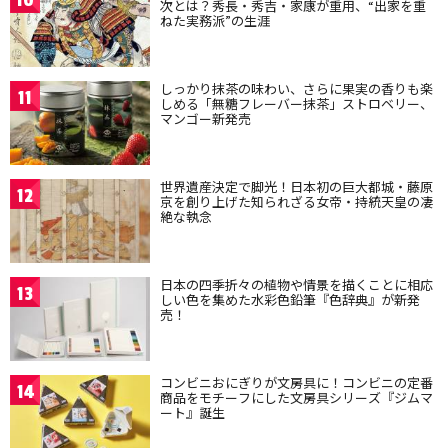
次とは？秀長・秀吉・家康が重用、“出家を重
ねた実務派”の生涯
しっかり抹茶の味わい、さらに果実の香りも楽
11
しめる「無糖フレーバー抹茶」ストロベリー、
マンゴー新発売
世界遺産決定で脚光！日本初の巨大都城・藤原
12
京を創り上げた知られざる女帝・持統天皇の凄
絶な執念
日本の四季折々の植物や情景を描くことに相応
13
しい色を集めた水彩色鉛筆『色辞典』が新発
売！
コンビニおにぎりが文房具に！コンビニの定番
14
商品をモチーフにした文房具シリーズ『ジムマ
ート』誕生