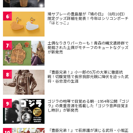
鳩サブレーの豊島屋が『鳩の日』（8月10日）
6
限定グッズ詳細を発表！今年はシリコンポーチ
「はとっこ」
土偶なりきりパーカーも！青森の縄文遺跡群で
7
発掘された土偶がモチーフのキュートなグッズ
が新発売
『豊臣兄弟！』小一郎の5万の大軍に徹底抗
8
戦！切腹覚悟で長宗我部元親に降伏を迫った武
将・谷忠澄の生涯
ゴジラの咆哮で目覚める朝…1954年公開『ゴジ
9
ラ』の貴重音源を搭載した「ゴジラ音声目覚ま
し時計」が新発売
『豊臣兄弟！』で萩原護が演じる武将・小堀正
10