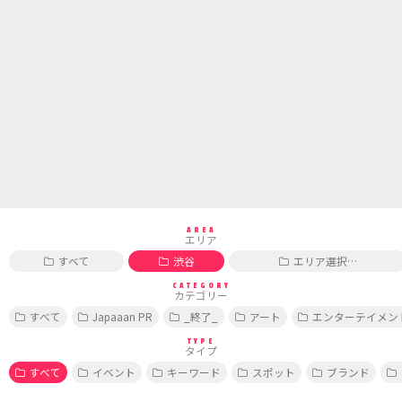
AREA
エリア
すべて
渋谷
エリア選択…
CATEGORY
カテゴリー
すべて
Japaaan PR
_終了_
アート
エンターテイメン
TYPE
タイプ
すべて
イベント
キーワード
スポット
ブランド