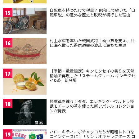
自転車を持つだけで税金？ 昭和まで続いた「自
15
転車税」の意外な歴史と脱税が横行した理由
村上水軍を率いた戦国武将！幼い弟を支え、共
16
に海へ散った得居通幸の波乱に満ちた生涯
【季節・数量限定】キンモクセイの香りを天然
17
精油で再現した「スチームクリーム キンモクセ
イ&茶」新登場
怪獣革を纏う！ダダ、エレキング…ウルトラ怪
18
獣モチーフの革を使った新アパレルコレクショ
ンが発表
ハローキティ、ポチャッコたちが昭和レトロな
19
コインケースに！「サンリオキャラクターズ コ