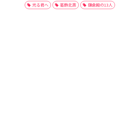
光る君へ
葛飾北斎
鎌倉殿の13人