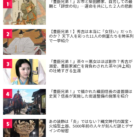
『豊臣兄弟！』お市と柴田勝家、自刃しての最
1
期と「辞世の句」…運命を共にした２人の悲劇
【豊臣兄弟！】秀吉は本当に「女狂い」だった
2
のか？ 天下人を彩った11人の側室たちを時系列
で一挙紹介
『豊臣兄弟！』茶々＝悪女はほぼ創作？秀吉が
3
溺愛、豊臣家滅亡を背負わされた茶々(井上和)
の壮絶すぎる生涯
『豊臣兄弟！』で描かれた織田信長の道普請は
4
史実？信長が実施した街道整備の施策を紹介
あの装飾は「炎」ではない？縄文時代の国宝・
5
火焔型土器、5000年前の人々が刻んだ謎とデザ
インの秘密