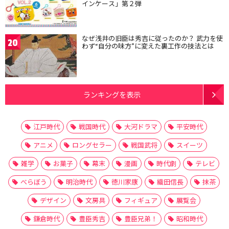
インケース」第２弾
なぜ浅井の旧臣は秀吉に従ったのか？ 武力を使
20
わず“自分の味方”に変えた裏工作の技法とは
ランキングを表示
江戸時代
戦国時代
大河ドラマ
平安時代
アニメ
ロングセラー
戦国武将
スイーツ
雑学
お菓子
幕末
漫画
時代劇
テレビ
べらぼう
明治時代
徳川家康
織田信長
抹茶
デザイン
文房具
フィギュア
展覧会
鎌倉時代
豊臣秀吉
豊臣兄弟！
昭和時代