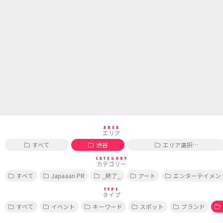
AREA
エリア
すべて
渋谷
エリア選択…
CATEGORY
カテゴリー
すべて
Japaaan PR
_終了_
アート
エンターテイメン
TYPE
タイプ
すべて
イベント
キーワード
スポット
ブランド