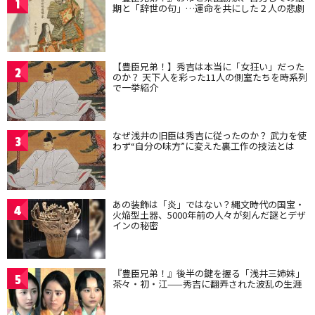
1
期と「辞世の句」…運命を共にした２人の悲劇
【豊臣兄弟！】秀吉は本当に「女狂い」だった
2
のか？ 天下人を彩った11人の側室たちを時系列
で一挙紹介
なぜ浅井の旧臣は秀吉に従ったのか？ 武力を使
3
わず“自分の味方”に変えた裏工作の技法とは
あの装飾は「炎」ではない？縄文時代の国宝・
4
火焔型土器、5000年前の人々が刻んだ謎とデザ
インの秘密
『豊臣兄弟！』後半の鍵を握る「浅井三姉妹」
5
茶々・初・江——秀吉に翻弄された波乱の生涯