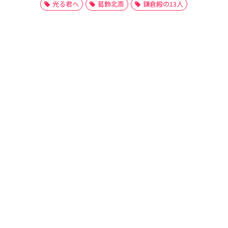
光る君へ
葛飾北斎
鎌倉殿の13人