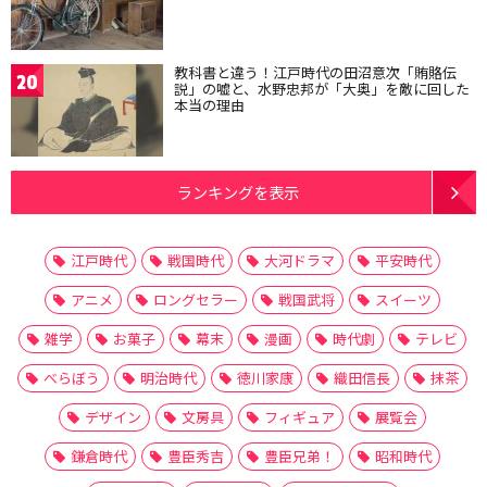
教科書と違う！江戸時代の田沼意次「賄賂伝
20
説」の嘘と、水野忠邦が「大奥」を敵に回した
本当の理由
ランキングを表示
江戸時代
戦国時代
大河ドラマ
平安時代
アニメ
ロングセラー
戦国武将
スイーツ
雑学
お菓子
幕末
漫画
時代劇
テレビ
べらぼう
明治時代
徳川家康
織田信長
抹茶
デザイン
文房具
フィギュア
展覧会
鎌倉時代
豊臣秀吉
豊臣兄弟！
昭和時代