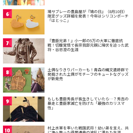
鳩サブレーの豊島屋が『鳩の日』（8月10日）
6
限定グッズ詳細を発表！今年はシリコンポーチ
「はとっこ」
『豊臣兄弟！』小一郎の5万の大軍に徹底抗
7
戦！切腹覚悟で長宗我部元親に降伏を迫った武
将・谷忠澄の生涯
土偶なりきりパーカーも！青森の縄文遺跡群で
8
発掘された土偶がモチーフのキュートなグッズ
が新発売
もしも豊臣秀長が長生きしていたら…？秀吉の
9
暴走と豊臣家滅亡を防げた「最強のカリスマ
性」
村上水軍を率いた戦国武将！幼い弟を支え、共
10
に海へ散った得居通幸の波乱に満ちた生涯