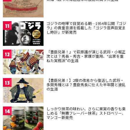
ゴジラの咆哮で目覚める朝…1954年公開『ゴジ
11
ラ』の貴重音源を搭載した「ゴジラ音声目覚ま
し時計」が新発売
『豊臣兄弟！』で萩原護が演じる武将・小堀正
12
次とは？秀長・秀吉・家康が重用、“出家を重
ねた実務派”の生涯
【豊臣兄弟！】2度の改易から復活した武将・
13
多賀秀種とは？豊臣秀長に仕えた半年間と波乱
の生涯
しっかり抹茶の味わい、さらに果実の香りも楽
14
しめる「無糖フレーバー抹茶」ストロベリー、
マンゴー新発売