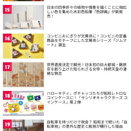
日本の四季折々の植物や情景を描くことに相応
15
しい色を集めた水彩色鉛筆『色辞典』が新発
売！
コンビニおにぎりが文房具に！コンビニの定番
16
商品をモチーフにした文房具シリーズ『ジムマ
ート』誕生
世界遺産決定で脚光！日本初の巨大都城・藤原
17
京を創り上げた知られざる女帝・持統天皇の凄
絶な執念
ハローキティ、ポチャッコたちが昭和レトロな
18
コインケースに！「サンリオキャラクターズ コ
インケース」第２弾
自転車を持つだけで税金？ 昭和まで続いた「自
19
転車税」の意外な歴史と脱税が横行した理由