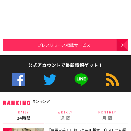
プレスリリース掲載サービス
公式アカウントで最新情報ゲット！
ランキング
RANKING
DAILY
WEEKLY
MONTHLY
24時間
週 間
月 間
『豊臣兄弟！』お市と柴田勝家、自刃しての最