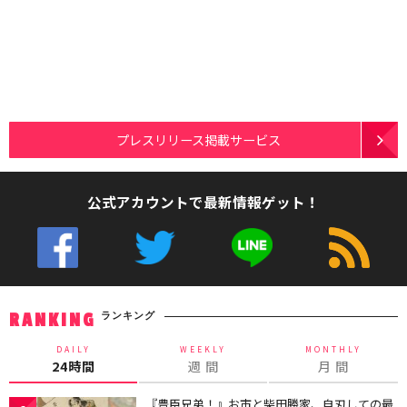
プレスリリース掲載サービス
公式アカウントで最新情報ゲット！
ランキング
RANKING
DAILY
WEEKLY
MONTHLY
24時間
週 間
月 間
『豊臣兄弟！』お市と柴田勝家、自刃しての最