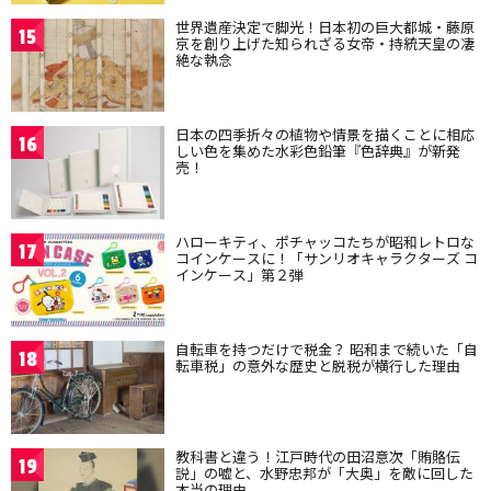
世界遺産決定で脚光！日本初の巨大都城・藤原
15
京を創り上げた知られざる女帝・持統天皇の凄
絶な執念
日本の四季折々の植物や情景を描くことに相応
16
しい色を集めた水彩色鉛筆『色辞典』が新発
売！
ハローキティ、ポチャッコたちが昭和レトロな
17
コインケースに！「サンリオキャラクターズ コ
インケース」第２弾
自転車を持つだけで税金？ 昭和まで続いた「自
18
転車税」の意外な歴史と脱税が横行した理由
教科書と違う！江戸時代の田沼意次「賄賂伝
19
説」の嘘と、水野忠邦が「大奥」を敵に回した
本当の理由