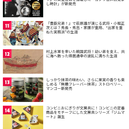
し時計」が新発売
『豊臣兄弟！』で萩原護が演じる武将・小堀正
11
次とは？秀長・秀吉・家康が重用、“出家を重
ねた実務派”の生涯
村上水軍を率いた戦国武将！幼い弟を支え、共
12
に海へ散った得居通幸の波乱に満ちた生涯
しっかり抹茶の味わい、さらに果実の香りも楽
13
しめる「無糖フレーバー抹茶」ストロベリー、
マンゴー新発売
コンビニおにぎりが文房具に！コンビニの定番
14
商品をモチーフにした文房具シリーズ『ジムマ
ート』誕生