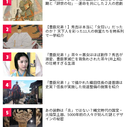
1
期と「辞世の句」…運命を共にした２人の悲劇
【豊臣兄弟！】秀吉は本当に「女狂い」だった
2
のか？ 天下人を彩った11人の側室たちを時系列
で一挙紹介
『豊臣兄弟！』茶々＝悪女はほぼ創作？秀吉が
3
溺愛、豊臣家滅亡を背負わされた茶々(井上和)
の壮絶すぎる生涯
『豊臣兄弟！』で描かれた織田信長の道普請は
4
史実？信長が実施した街道整備の施策を紹介
あの装飾は「炎」ではない？縄文時代の国宝・
5
火焔型土器、5000年前の人々が刻んだ謎とデザ
インの秘密