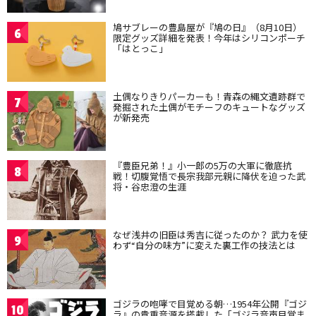
鳩サブレーの豊島屋が『鳩の日』（8月10日）
6
限定グッズ詳細を発表！今年はシリコンポーチ
「はとっこ」
土偶なりきりパーカーも！青森の縄文遺跡群で
7
発掘された土偶がモチーフのキュートなグッズ
が新発売
『豊臣兄弟！』小一郎の5万の大軍に徹底抗
8
戦！切腹覚悟で長宗我部元親に降伏を迫った武
将・谷忠澄の生涯
なぜ浅井の旧臣は秀吉に従ったのか？ 武力を使
9
わず“自分の味方”に変えた裏工作の技法とは
ゴジラの咆哮で目覚める朝…1954年公開『ゴジ
10
ラ』の貴重音源を搭載した「ゴジラ音声目覚ま