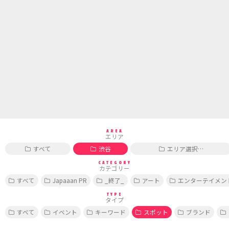
AREA
エリア
すべて
渋谷
エリア選択…
CATEGORY
カテゴリー
すべて
Japaaan PR
_終了_
アート
エンターテイメン
TYPE
タイプ
すべて
イベント
キーワード
スポット
ブランド