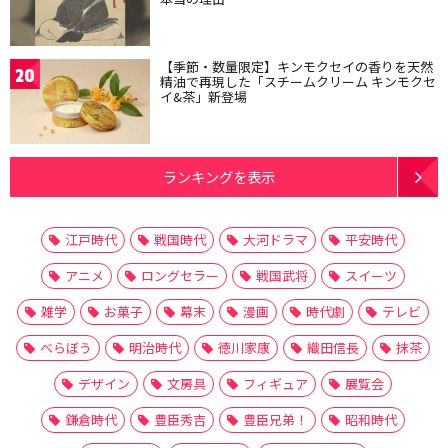
【季節・数量限定】キンモクセイの香りを天然
20
精油で再現した「スチームクリーム キンモクセ
イ&茶」新登場
ランキングを表示
江戸時代
戦国時代
大河ドラマ
平安時代
アニメ
ロングセラー
戦国武将
スイーツ
雑学
お菓子
幕末
漫画
時代劇
テレビ
べらぼう
明治時代
徳川家康
織田信長
抹茶
デザイン
文房具
フィギュア
展覧会
鎌倉時代
豊臣秀吉
豊臣兄弟！
昭和時代