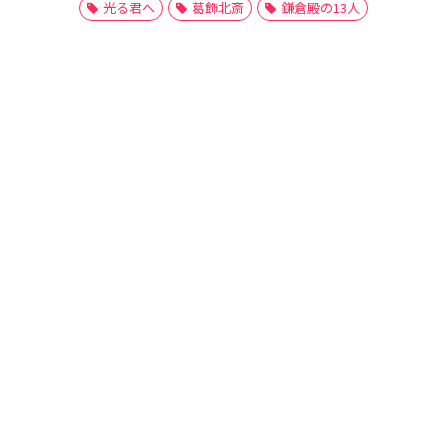
光る君へ
葛飾北斎
鎌倉殿の13人