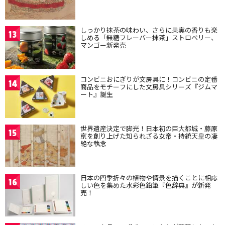
しっかり抹茶の味わい、さらに果実の香りも楽
13
しめる「無糖フレーバー抹茶」ストロベリー、
マンゴー新発売
コンビニおにぎりが文房具に！コンビニの定番
14
商品をモチーフにした文房具シリーズ『ジムマ
ート』誕生
世界遺産決定で脚光！日本初の巨大都城・藤原
15
京を創り上げた知られざる女帝・持統天皇の凄
絶な執念
日本の四季折々の植物や情景を描くことに相応
16
しい色を集めた水彩色鉛筆『色辞典』が新発
売！