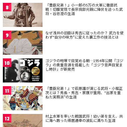
『豊臣兄弟！』小一郎の5万の大軍に徹底抗
8
戦！切腹覚悟で長宗我部元親に降伏を迫った武
将・谷忠澄の生涯
なぜ浅井の旧臣は秀吉に従ったのか？ 武力を使
9
わず“自分の味方”に変えた裏工作の技法とは
ゴジラの咆哮で目覚める朝…1954年公開『ゴジ
10
ラ』の貴重音源を搭載した「ゴジラ音声目覚ま
し時計」が新発売
『豊臣兄弟！』で萩原護が演じる武将・小堀正
11
次とは？秀長・秀吉・家康が重用、“出家を重
ねた実務派”の生涯
村上水軍を率いた戦国武将！幼い弟を支え、共
12
に海へ散った得居通幸の波乱に満ちた生涯