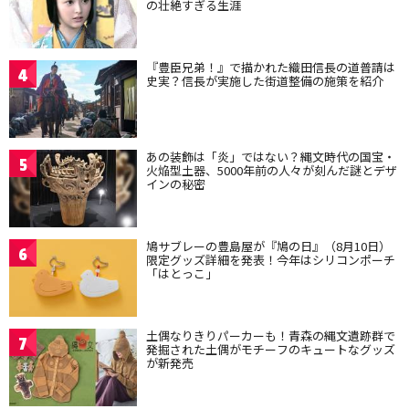
の壮絶すぎる生涯
『豊臣兄弟！』で描かれた織田信長の道普請は
4
史実？信長が実施した街道整備の施策を紹介
あの装飾は「炎」ではない？縄文時代の国宝・
5
火焔型土器、5000年前の人々が刻んだ謎とデザ
インの秘密
鳩サブレーの豊島屋が『鳩の日』（8月10日）
6
限定グッズ詳細を発表！今年はシリコンポーチ
「はとっこ」
土偶なりきりパーカーも！青森の縄文遺跡群で
7
発掘された土偶がモチーフのキュートなグッズ
が新発売