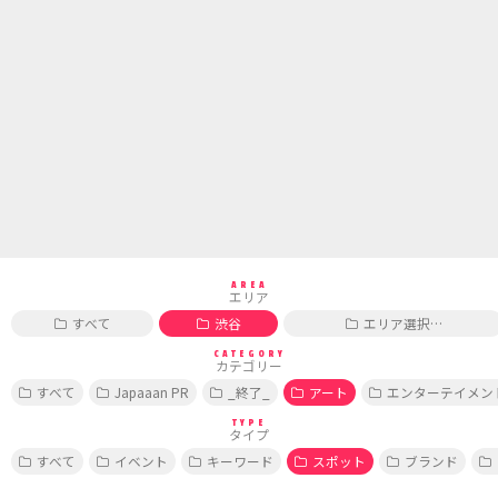
AREA
エリア
すべて
渋谷
エリア選択…
CATEGORY
カテゴリー
すべて
Japaaan PR
_終了_
アート
エンターテイメン
TYPE
タイプ
すべて
イベント
キーワード
スポット
ブランド