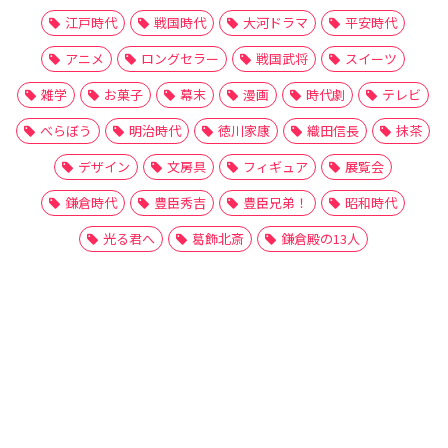
江戸時代
戦国時代
大河ドラマ
平安時代
アニメ
ロングセラー
戦国武将
スイーツ
雑学
お菓子
幕末
漫画
時代劇
テレビ
べらぼう
明治時代
徳川家康
織田信長
抹茶
デザイン
文房具
フィギュア
展覧会
鎌倉時代
豊臣秀吉
豊臣兄弟！
昭和時代
光る君へ
葛飾北斎
鎌倉殿の13人