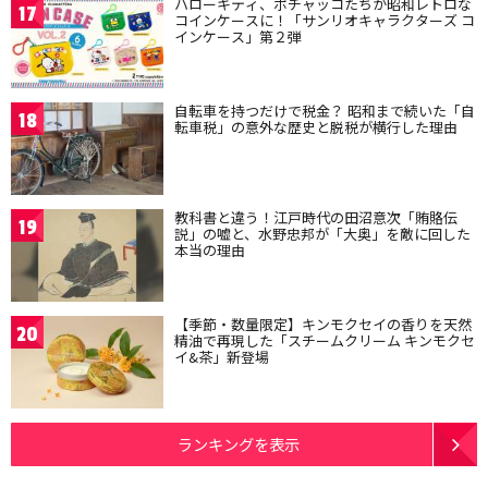
ハローキティ、ポチャッコたちが昭和レトロな
17
コインケースに！「サンリオキャラクターズ コ
インケース」第２弾
自転車を持つだけで税金？ 昭和まで続いた「自
18
転車税」の意外な歴史と脱税が横行した理由
教科書と違う！江戸時代の田沼意次「賄賂伝
19
説」の嘘と、水野忠邦が「大奥」を敵に回した
本当の理由
【季節・数量限定】キンモクセイの香りを天然
20
精油で再現した「スチームクリーム キンモクセ
イ&茶」新登場
ランキングを表示