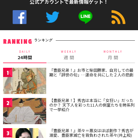
公式アカウントで最新情報ゲット！
ランキング
RANKING
DAILY
WEEKLY
MONTHLY
24時間
週 間
月 間
『豊臣兄弟！』お市と柴田勝家、自刃しての最
1
期と「辞世の句」…運命を共にした２人の悲劇
【豊臣兄弟！】秀吉は本当に「女狂い」だった
2
のか？ 天下人を彩った11人の側室たちを時系列
で一挙紹介
『豊臣兄弟！』茶々＝悪女はほぼ創作？秀吉が
3
溺愛、豊臣家滅亡を背負わされた茶々(井上和)