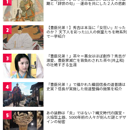
1
期と「辞世の句」…運命を共にした２人の悲劇
【豊臣兄弟！】秀吉は本当に「女狂い」だった
2
のか？ 天下人を彩った11人の側室たちを時系列
で一挙紹介
『豊臣兄弟！』茶々＝悪女はほぼ創作？秀吉が
3
溺愛、豊臣家滅亡を背負わされた茶々(井上和)
の壮絶すぎる生涯
『豊臣兄弟！』で描かれた織田信長の道普請は
4
史実？信長が実施した街道整備の施策を紹介
あの装飾は「炎」ではない？縄文時代の国宝・
5
火焔型土器、5000年前の人々が刻んだ謎とデザ
インの秘密