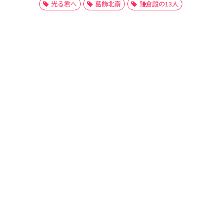
光る君へ
葛飾北斎
鎌倉殿の13人