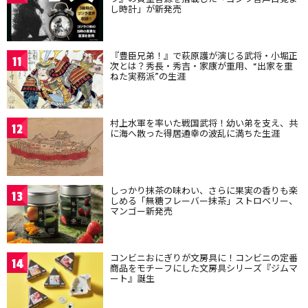
し時計」が新発売
『豊臣兄弟！』で萩原護が演じる武将・小堀正
11
次とは？秀長・秀吉・家康が重用、“出家を重
ねた実務派”の生涯
村上水軍を率いた戦国武将！幼い弟を支え、共
12
に海へ散った得居通幸の波乱に満ちた生涯
しっかり抹茶の味わい、さらに果実の香りも楽
13
しめる「無糖フレーバー抹茶」ストロベリー、
マンゴー新発売
コンビニおにぎりが文房具に！コンビニの定番
14
商品をモチーフにした文房具シリーズ『ジムマ
ート』誕生