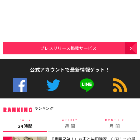
プレスリリース掲載サービス
公式アカウントで最新情報ゲット！
ランキング
RANKING
DAILY
WEEKLY
MONTHLY
24時間
週 間
月 間
『豊臣兄弟！』お市と柴田勝家、自刃しての最