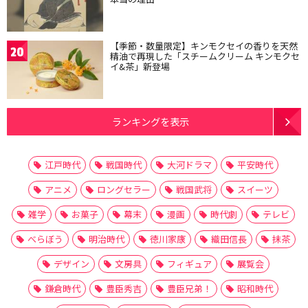
【季節・数量限定】キンモクセイの香りを天然
20
精油で再現した「スチームクリーム キンモクセ
イ&茶」新登場
ランキングを表示
江戸時代
戦国時代
大河ドラマ
平安時代
アニメ
ロングセラー
戦国武将
スイーツ
雑学
お菓子
幕末
漫画
時代劇
テレビ
べらぼう
明治時代
徳川家康
織田信長
抹茶
デザイン
文房具
フィギュア
展覧会
鎌倉時代
豊臣秀吉
豊臣兄弟！
昭和時代