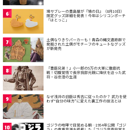
鳩サブレーの豊島屋が『鳩の日』（8月10日）
6
限定グッズ詳細を発表！今年はシリコンポーチ
「はとっこ」
土偶なりきりパーカーも！青森の縄文遺跡群で
7
発掘された土偶がモチーフのキュートなグッズ
が新発売
『豊臣兄弟！』小一郎の5万の大軍に徹底抗
8
戦！切腹覚悟で長宗我部元親に降伏を迫った武
将・谷忠澄の生涯
なぜ浅井の旧臣は秀吉に従ったのか？ 武力を使
9
わず“自分の味方”に変えた裏工作の技法とは
ゴジラの咆哮で目覚める朝…1954年公開『ゴジ
10
ラ』の貴重音源を搭載した「ゴジラ音声目覚ま