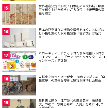
世界遺産決定で脚光！日本初の巨大都城・藤原
15
京を創り上げた知られざる女帝・持統天皇の凄
絶な執念
日本の四季折々の植物や情景を描くことに相応
16
しい色を集めた水彩色鉛筆『色辞典』が新発
売！
ハローキティ、ポチャッコたちが昭和レトロな
17
コインケースに！「サンリオキャラクターズ コ
インケース」第２弾
自転車を持つだけで税金？ 昭和まで続いた「自
18
転車税」の意外な歴史と脱税が横行した理由
教科書と違う！江戸時代の田沼意次「賄賂伝
19
説」の嘘と、水野忠邦が「大奥」を敵に回した
本当の理由