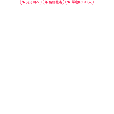
光る君へ
葛飾北斎
鎌倉殿の13人