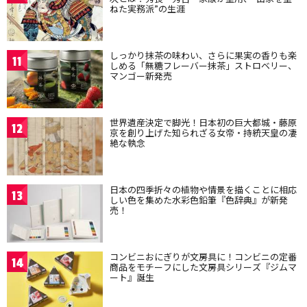
ねた実務派”の生涯
しっかり抹茶の味わい、さらに果実の香りも楽
11
しめる「無糖フレーバー抹茶」ストロベリー、
マンゴー新発売
世界遺産決定で脚光！日本初の巨大都城・藤原
12
京を創り上げた知られざる女帝・持統天皇の凄
絶な執念
日本の四季折々の植物や情景を描くことに相応
13
しい色を集めた水彩色鉛筆『色辞典』が新発
売！
コンビニおにぎりが文房具に！コンビニの定番
14
商品をモチーフにした文房具シリーズ『ジムマ
ート』誕生