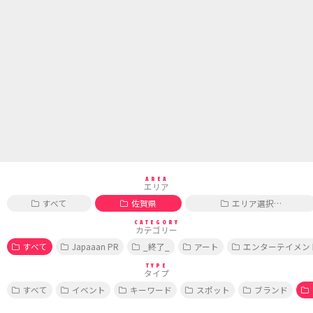
AREA
エリア
すべて
佐賀県
エリア選択…
CATEGORY
カテゴリー
すべて
Japaaan PR
_終了_
アート
エンターテイメン
TYPE
タイプ
すべて
イベント
キーワード
スポット
ブランド