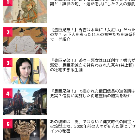
1
期と「辞世の句」…運命を共にした２人の悲劇
【豊臣兄弟！】秀吉は本当に「女狂い」だった
2
のか？ 天下人を彩った11人の側室たちを時系列
で一挙紹介
『豊臣兄弟！』茶々＝悪女はほぼ創作？秀吉が
3
溺愛、豊臣家滅亡を背負わされた茶々(井上和)
の壮絶すぎる生涯
『豊臣兄弟！』で描かれた織田信長の道普請は
4
史実？信長が実施した街道整備の施策を紹介
あの装飾は「炎」ではない？縄文時代の国宝・
5
火焔型土器、5000年前の人々が刻んだ謎とデザ
インの秘密