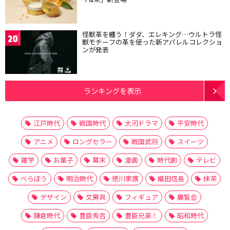
怪獣革を纏う！ダダ、エレキング…ウルトラ怪
20
獣モチーフの革を使った新アパレルコレクショ
ンが発表
ランキングを表示
江戸時代
戦国時代
大河ドラマ
平安時代
アニメ
ロングセラー
戦国武将
スイーツ
雑学
お菓子
幕末
漫画
時代劇
テレビ
べらぼう
明治時代
徳川家康
織田信長
抹茶
デザイン
文房具
フィギュア
展覧会
鎌倉時代
豊臣秀吉
豊臣兄弟！
昭和時代