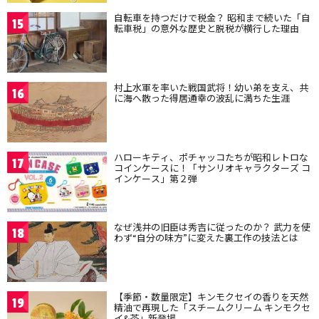
自転車を持つだけで税金？ 昭和まで続いた「自
15
転車税」の意外な歴史と脱税が横行した理由
村上水軍を率いた戦国武将！幼い弟を支え、共
16
に海へ散った得居通幸の波乱に満ちた生涯
ハローキティ、ポチャッコたちが昭和レトロな
17
コインケースに！「サンリオキャラクターズ コ
インケース」第２弾
なぜ浅井の旧臣は秀吉に従ったのか？ 武力を使
18
わず“自分の味方”に変えた裏工作の技法とは
【季節・数量限定】キンモクセイの香りを天然
19
精油で再現した「スチームクリーム キンモクセ
イ&茶」新登場