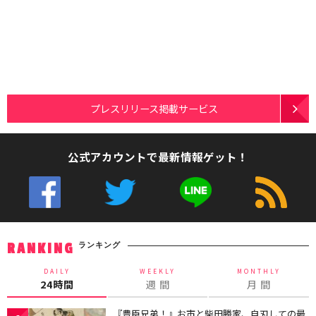
プレスリリース掲載サービス
公式アカウントで最新情報ゲット！
ランキング
RANKING
DAILY
WEEKLY
MONTHLY
24時間
週 間
月 間
『豊臣兄弟！』お市と柴田勝家、自刃しての最