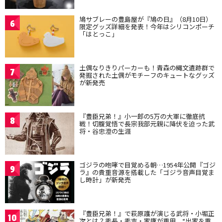
鳩サブレーの豊島屋が『鳩の日』（8月10日）
6
限定グッズ詳細を発表！今年はシリコンポーチ
「はとっこ」
土偶なりきりパーカーも！青森の縄文遺跡群で
7
発掘された土偶がモチーフのキュートなグッズ
が新発売
『豊臣兄弟！』小一郎の5万の大軍に徹底抗
8
戦！切腹覚悟で長宗我部元親に降伏を迫った武
将・谷忠澄の生涯
ゴジラの咆哮で目覚める朝…1954年公開『ゴジ
9
ラ』の貴重音源を搭載した「ゴジラ音声目覚ま
し時計」が新発売
『豊臣兄弟！』で萩原護が演じる武将・小堀正
10
次とは？秀長・秀吉・家康が重用、“出家を重