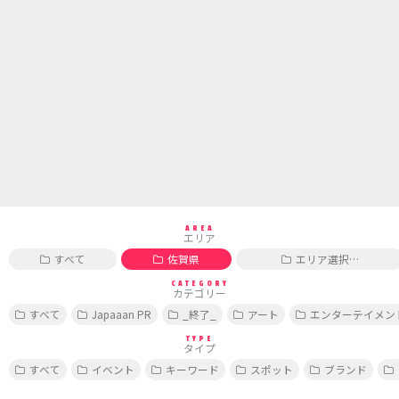
AREA
エリア
すべて
佐賀県
エリア選択…
CATEGORY
カテゴリー
すべて
Japaaan PR
_終了_
アート
エンターテイメン
TYPE
タイプ
すべて
イベント
キーワード
スポット
ブランド