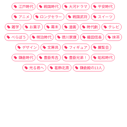
江戸時代
戦国時代
大河ドラマ
平安時代
アニメ
ロングセラー
戦国武将
スイーツ
雑学
お菓子
幕末
漫画
時代劇
テレビ
べらぼう
明治時代
徳川家康
織田信長
抹茶
デザイン
文房具
フィギュア
展覧会
鎌倉時代
豊臣秀吉
豊臣兄弟！
昭和時代
光る君へ
葛飾北斎
鎌倉殿の13人