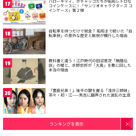
ハローキティ、ポチャッコたちが昭和レトロな
17
コインケースに！「サンリオキャラクターズ コ
インケース」第２弾
自転車を持つだけで税金？ 昭和まで続いた「自
18
転車税」の意外な歴史と脱税が横行した理由
教科書と違う！江戸時代の田沼意次「賄賂伝
19
説」の嘘と、水野忠邦が「大奥」を敵に回した
本当の理由
『豊臣兄弟！』後半の鍵を握る「浅井三姉妹」
20
茶々・初・江——秀吉に翻弄された波乱の生涯
ランキングを表示