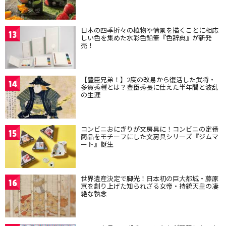
日本の四季折々の植物や情景を描くことに相応
13
しい色を集めた水彩色鉛筆『色辞典』が新発
売！
【豊臣兄弟！】2度の改易から復活した武将・
14
多賀秀種とは？豊臣秀長に仕えた半年間と波乱
の生涯
コンビニおにぎりが文房具に！コンビニの定番
15
商品をモチーフにした文房具シリーズ『ジムマ
ート』誕生
世界遺産決定で脚光！日本初の巨大都城・藤原
16
京を創り上げた知られざる女帝・持統天皇の凄
絶な執念