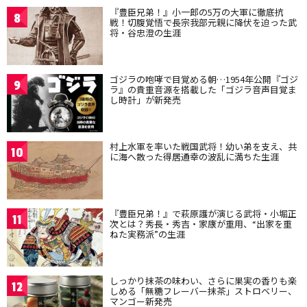
『豊臣兄弟！』小一郎の5万の大軍に徹底抗
8
戦！切腹覚悟で長宗我部元親に降伏を迫った武
将・谷忠澄の生涯
ゴジラの咆哮で目覚める朝…1954年公開『ゴジ
9
ラ』の貴重音源を搭載した「ゴジラ音声目覚ま
し時計」が新発売
村上水軍を率いた戦国武将！幼い弟を支え、共
10
に海へ散った得居通幸の波乱に満ちた生涯
『豊臣兄弟！』で萩原護が演じる武将・小堀正
11
次とは？秀長・秀吉・家康が重用、“出家を重
ねた実務派”の生涯
しっかり抹茶の味わい、さらに果実の香りも楽
12
しめる「無糖フレーバー抹茶」ストロベリー、
マンゴー新発売