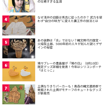
の壮絶すぎる生涯
なぜ浅井の旧臣は秀吉に従ったのか？ 武力を使
4
わず“自分の味方”に変えた裏工作の技法とは
あの装飾は「炎」ではない？縄文時代の国宝・
5
火焔型土器、5000年前の人々が刻んだ謎とデザ
インの秘密
鳩サブレーの豊島屋が『鳩の日』（8月10日）
6
限定グッズ詳細を発表！今年はシリコンポーチ
「はとっこ」
土偶なりきりパーカーも！青森の縄文遺跡群で
7
発掘された土偶がモチーフのキュートなグッズ
が新発売