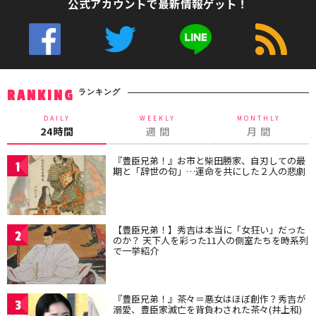
公式アカウントで最新情報ゲット！
ランキング
RANKING
DAILY
WEEKLY
MONTHLY
24時間
週 間
月 間
『豊臣兄弟！』お市と柴田勝家、自刃しての最
1
期と「辞世の句」…運命を共にした２人の悲劇
【豊臣兄弟！】秀吉は本当に「女狂い」だった
2
のか？ 天下人を彩った11人の側室たちを時系列
で一挙紹介
『豊臣兄弟！』茶々＝悪女はほぼ創作？秀吉が
3
溺愛、豊臣家滅亡を背負わされた茶々(井上和)