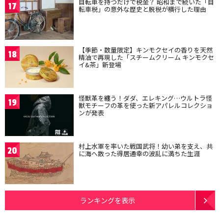
自転車を持つだけで税金？ 昭和まで続いた「自
17
転車税」の意外な歴史と脱税が横行した理由
【季節・数量限定】キンモクセイの香りを天然
18
精油で再現した「スチームクリーム キンモクセ
イ&茶」新登場
怪獣革を纏う！ダダ、エレキング…ウルトラ怪
19
獣モチーフの革を使った新アパレルコレクショ
ンが発表
村上水軍を率いた戦国武将！幼い弟を支え、共
20
に海へ散った得居通幸の波乱に満ちた生涯
ランキングを表示