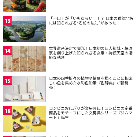
「一口」が「いもあらい」！？ 日本の難読地名
13
には知られざる“名前の法則”があった
世界遺産決定で脚光！日本初の巨大都城・藤原
14
京を創り上げた知られざる女帝・持統天皇の凄
絶な執念
日本の四季折々の植物や情景を描くことに相応
15
しい色を集めた水彩色鉛筆『色辞典』が新発
売！
コンビニおにぎりが文房具に！コンビニの定番
16
商品をモチーフにした文房具シリーズ『ジムマ
ート』誕生