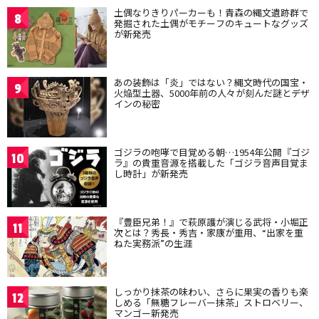
土偶なりきりパーカーも！青森の縄文遺跡群で
8
発掘された土偶がモチーフのキュートなグッズ
が新発売
あの装飾は「炎」ではない？縄文時代の国宝・
9
火焔型土器、5000年前の人々が刻んだ謎とデザ
インの秘密
ゴジラの咆哮で目覚める朝…1954年公開『ゴジ
10
ラ』の貴重音源を搭載した「ゴジラ音声目覚ま
し時計」が新発売
『豊臣兄弟！』で萩原護が演じる武将・小堀正
11
次とは？秀長・秀吉・家康が重用、“出家を重
ねた実務派”の生涯
しっかり抹茶の味わい、さらに果実の香りも楽
12
しめる「無糖フレーバー抹茶」ストロベリー、
マンゴー新発売