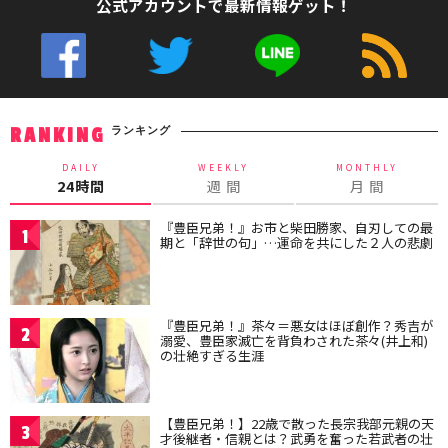
公式アカウントで最新情報ゲット！
ランキング
RANKING
DAILY
WEEKLY
MONTHLY
24時間
週 間
月 間
『豊臣兄弟！』お市と柴田勝家、自刃しての最
1
期と「辞世の句」…運命を共にした２人の悲劇
『豊臣兄弟！』茶々＝悪女はほぼ創作？秀吉が
2
溺愛、豊臣家滅亡を背負わされた茶々(井上和)
の壮絶すぎる生涯
【豊臣兄弟！】22歳で散った長宗我部元親の天
3
才後継者・信親とは？武勇を奮った若武者の壮