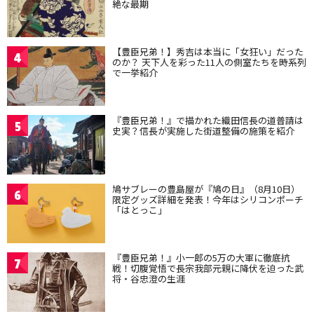
絶な最期
【豊臣兄弟！】秀吉は本当に「女狂い」だった
4
のか？ 天下人を彩った11人の側室たちを時系列
で一挙紹介
『豊臣兄弟！』で描かれた織田信長の道普請は
5
史実？信長が実施した街道整備の施策を紹介
鳩サブレーの豊島屋が『鳩の日』（8月10日）
6
限定グッズ詳細を発表！今年はシリコンポーチ
「はとっこ」
『豊臣兄弟！』小一郎の5万の大軍に徹底抗
7
戦！切腹覚悟で長宗我部元親に降伏を迫った武
将・谷忠澄の生涯