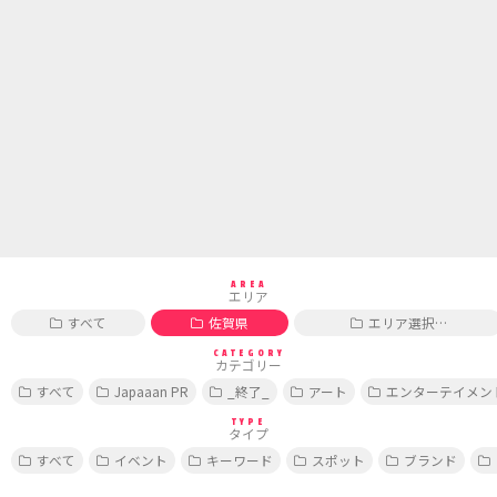
AREA
エリア
すべて
佐賀県
エリア選択…
CATEGORY
カテゴリー
すべて
Japaaan PR
_終了_
アート
エンターテイメン
TYPE
タイプ
すべて
イベント
キーワード
スポット
ブランド