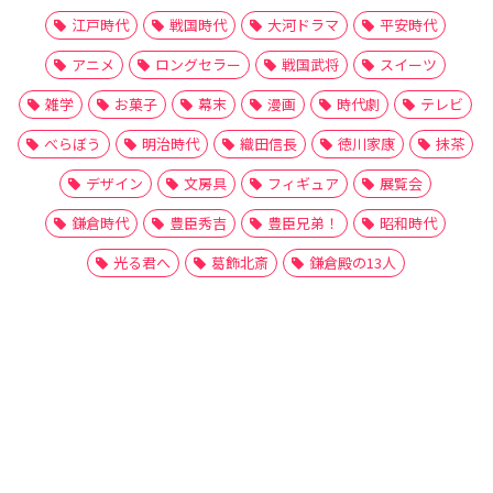
江戸時代
戦国時代
大河ドラマ
平安時代
アニメ
ロングセラー
戦国武将
スイーツ
雑学
お菓子
幕末
漫画
時代劇
テレビ
べらぼう
明治時代
織田信長
徳川家康
抹茶
デザイン
文房具
フィギュア
展覧会
鎌倉時代
豊臣秀吉
豊臣兄弟！
昭和時代
光る君へ
葛飾北斎
鎌倉殿の13人