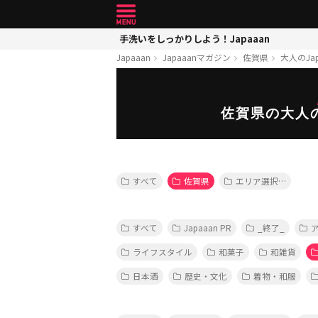
手洗いをしっかりしよう！Japaaan
Japaaan
Japaaanマガジン
佐賀県
大人のJap
佐賀県の大人の
すべて
佐賀県
エリア選択…
すべて
Japaaan PR
_終了_
ライフスタイル
和菓子
和雑貨
日本酒
歴史・文化
着物・和服