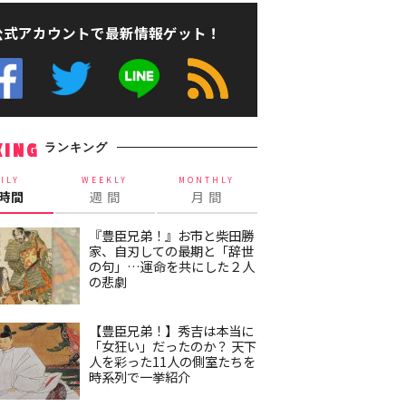
公式アカウントで最新情報ゲット！
ランキング
KING
ILY
WEEKLY
MONTHLY
4時間
週 間
月 間
『豊臣兄弟！』お市と柴田勝
家、自刃しての最期と「辞世
の句」…運命を共にした２人
の悲劇
【豊臣兄弟！】秀吉は本当に
「女狂い」だったのか？ 天下
人を彩った11人の側室たちを
時系列で一挙紹介