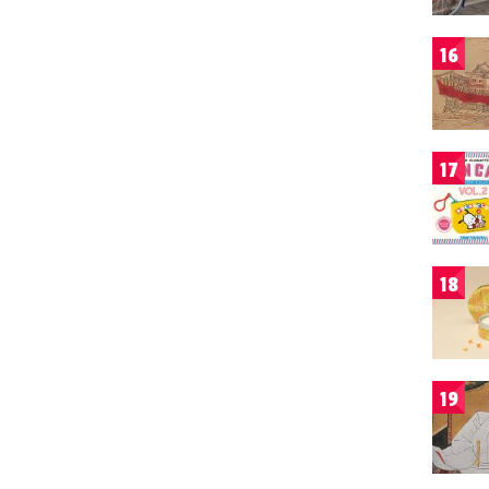
16
17
18
19