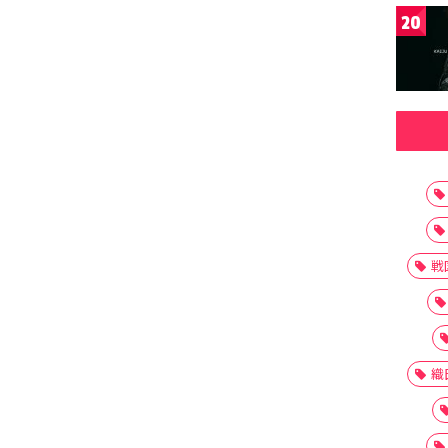
20
戦
織