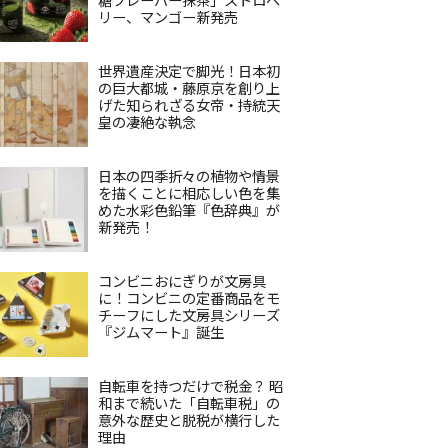
リー、マンゴー新発売
世界遺産決定で脚光！日本初
の巨大都城・藤原京を創り上
げた知られざる女帝・持統天
皇の凄絶な執念
日本の四季折々の植物や情景
を描くことに相応しい色を集
めた水彩色鉛筆『色辞典』が
新発売！
コンビニおにぎりが文房具
に！コンビニの定番商品をモ
チーフにした文房具シリーズ
『ジムマート』誕生
自転車を持つだけで税金？ 昭
和まで続いた「自転車税」の
意外な歴史と脱税が横行した
理由