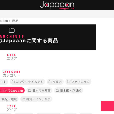
aaan
商品
ARCHIVES
Japaaanに関する商品
AREA
エリア
CATEGORY
カテゴリー
アート
エンターテイメント
グルメ
ファッション
大人のJapaaan
日本の古写真
日本画・浮世絵
観光・地域
雑貨・インテリア
TYPE
タイプ