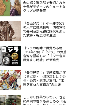
森の縄文遺跡群で発掘された
土偶がモチーフのキュートな
グッズが新発売
『豊臣兄弟！』小一郎の5万
の大軍に徹底抗戦！切腹覚悟
で長宗我部元親に降伏を迫っ
た武将・谷忠澄の生涯
ゴジラの咆哮で目覚める朝…
1954年公開『ゴジラ』の貴重
音源を搭載した「ゴジラ音声
目覚まし時計」が新発売
『豊臣兄弟！』で萩原護が演
じる武将・小堀正次とは？秀
長・秀吉・家康が重用、“出
家を重ねた実務派”の生涯
しっかり抹茶の味わい、さら
に果実の香りも楽しめる「無
糖フレーバー抹茶」ストロベ