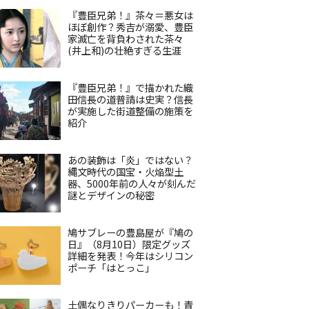
『豊臣兄弟！』茶々＝悪女は
ほぼ創作？秀吉が溺愛、豊臣
家滅亡を背負わされた茶々
(井上和)の壮絶すぎる生涯
『豊臣兄弟！』で描かれた織
田信長の道普請は史実？信長
が実施した街道整備の施策を
紹介
あの装飾は「炎」ではない？
縄文時代の国宝・火焔型土
器、5000年前の人々が刻んだ
謎とデザインの秘密
鳩サブレーの豊島屋が『鳩の
日』（8月10日）限定グッズ
詳細を発表！今年はシリコン
ポーチ「はとっこ」
土偶なりきりパーカーも！青