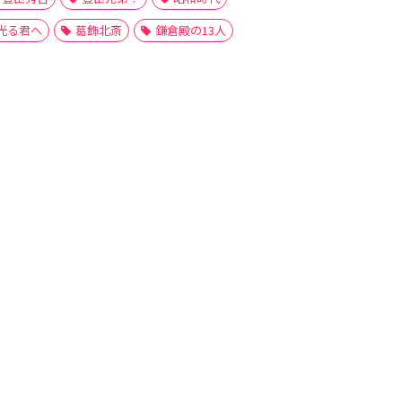
光る君へ
葛飾北斎
鎌倉殿の13人