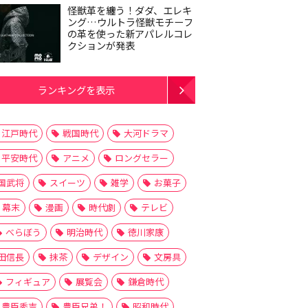
怪獣革を纏う！ダダ、エレキ
ング…ウルトラ怪獣モチーフ
の革を使った新アパレルコレ
クションが発表
ランキングを表示
江戸時代
戦国時代
大河ドラマ
平安時代
アニメ
ロングセラー
国武将
スイーツ
雑学
お菓子
幕末
漫画
時代劇
テレビ
べらぼう
明治時代
徳川家康
田信長
抹茶
デザイン
文房具
フィギュア
展覧会
鎌倉時代
豊臣秀吉
豊臣兄弟！
昭和時代