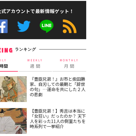
公式アカウントで最新情報ゲット！
ランキング
KING
ILY
WEEKLY
MONTHLY
4時間
週 間
月 間
『豊臣兄弟！』お市と柴田勝
家、自刃しての最期と「辞世
の句」…運命を共にした２人
の悲劇
【豊臣兄弟！】秀吉は本当に
「女狂い」だったのか？ 天下
人を彩った11人の側室たちを
時系列で一挙紹介