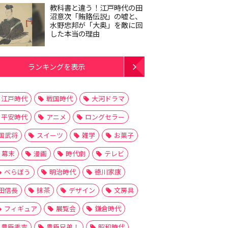
教科書と違う！江戸時代の田
沼意次「賄賂伝説」の嘘と、
水野忠邦が「大奥」を敵に回
した本当の理由
ランキングを表示
江戸時代
戦国時代
大河ドラマ
平安時代
アニメ
ロングセラー
国武将
スイーツ
雑学
お菓子
幕末
漫画
時代劇
テレビ
べらぼう
明治時代
徳川家康
田信長
抹茶
デザイン
文房具
フィギュア
展覧会
鎌倉時代
豊臣秀吉
豊臣兄弟！
昭和時代