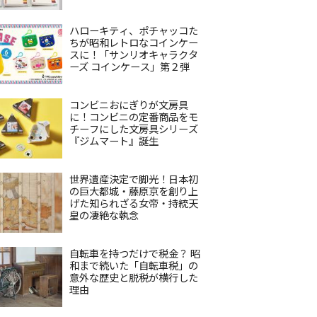
ハローキティ、ポチャッコた
ちが昭和レトロなコインケー
スに！「サンリオキャラクタ
ーズ コインケース」第２弾
コンビニおにぎりが文房具
に！コンビニの定番商品をモ
チーフにした文房具シリーズ
『ジムマート』誕生
世界遺産決定で脚光！日本初
の巨大都城・藤原京を創り上
げた知られざる女帝・持統天
皇の凄絶な執念
自転車を持つだけで税金？ 昭
和まで続いた「自転車税」の
意外な歴史と脱税が横行した
理由