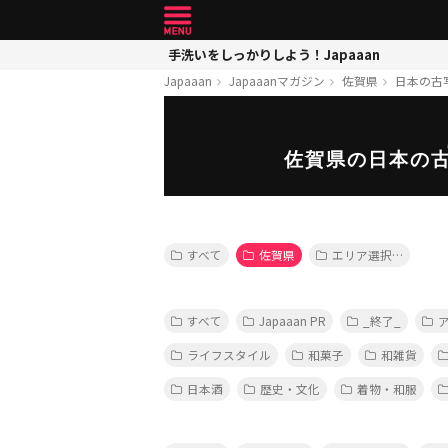
手洗いをしっかりしよう！Japaaan
Japaaan
Japaaanマガジン
佐賀県
日本の古
佐賀県の日本の
すべて
佐賀県
エリア選択…
すべて
Japaaan PR
_終了_
ライフスタイル
和菓子
和雑貨
日本酒
歴史・文化
着物・和服