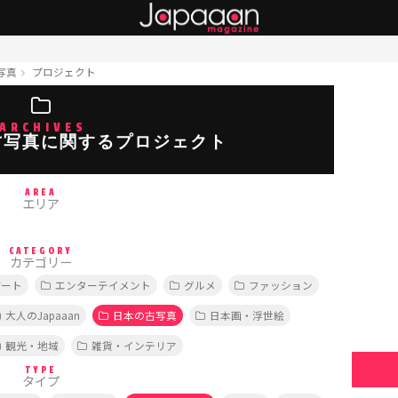
写真
プロジェクト
ARCHIVES
古写真に関するプロジェクト
AREA
エリア
CATEGORY
カテゴリー
アート
エンターテイメント
グルメ
ファッション
大人のJapaaan
日本の古写真
日本画・浮世絵
観光・地域
雑貨・インテリア
TYPE
タイプ