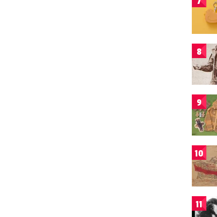
7
8
9
10
11