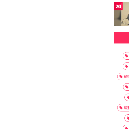
20
戦
織