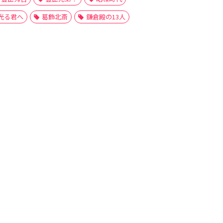
光る君へ
葛飾北斎
鎌倉殿の13人