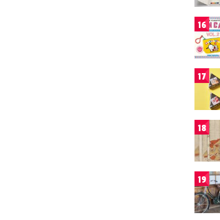
16
17
18
19