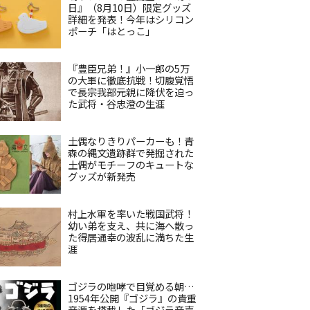
日』（8月10日）限定グッズ
詳細を発表！今年はシリコン
ポーチ「はとっこ」
『豊臣兄弟！』小一郎の5万
の大軍に徹底抗戦！切腹覚悟
で長宗我部元親に降伏を迫っ
た武将・谷忠澄の生涯
土偶なりきりパーカーも！青
森の縄文遺跡群で発掘された
土偶がモチーフのキュートな
グッズが新発売
村上水軍を率いた戦国武将！
幼い弟を支え、共に海へ散っ
た得居通幸の波乱に満ちた生
涯
ゴジラの咆哮で目覚める朝…
1954年公開『ゴジラ』の貴重
音源を搭載した「ゴジラ音声