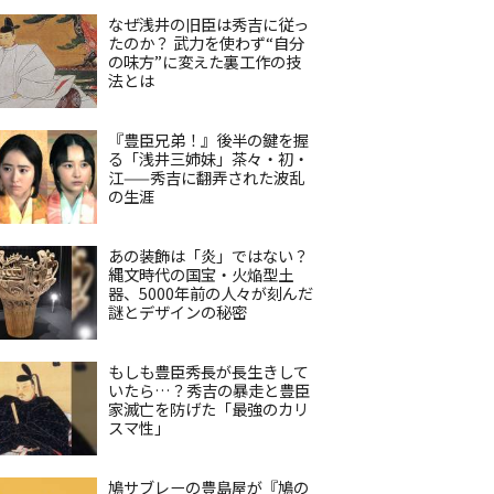
なぜ浅井の旧臣は秀吉に従っ
たのか？ 武力を使わず“自分
の味方”に変えた裏工作の技
法とは
『豊臣兄弟！』後半の鍵を握
る「浅井三姉妹」茶々・初・
江——秀吉に翻弄された波乱
の生涯
あの装飾は「炎」ではない？
縄文時代の国宝・火焔型土
器、5000年前の人々が刻んだ
謎とデザインの秘密
もしも豊臣秀長が長生きして
いたら…？秀吉の暴走と豊臣
家滅亡を防げた「最強のカリ
スマ性」
鳩サブレーの豊島屋が『鳩の