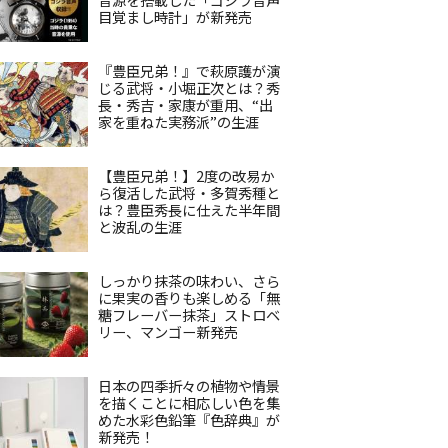
目覚まし時計」が新発売
『豊臣兄弟！』で萩原護が演
じる武将・小堀正次とは？秀
長・秀吉・家康が重用、“出
家を重ねた実務派”の生涯
【豊臣兄弟！】2度の改易か
ら復活した武将・多賀秀種と
は？豊臣秀長に仕えた半年間
と波乱の生涯
しっかり抹茶の味わい、さら
に果実の香りも楽しめる「無
糖フレーバー抹茶」ストロベ
リー、マンゴー新発売
日本の四季折々の植物や情景
を描くことに相応しい色を集
めた水彩色鉛筆『色辞典』が
新発売！