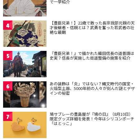
で一挙紹介
【豊臣兄弟！】22歳で散った長宗我部元親の天
4
才後継者・信親とは？武勇を奮った若武者の壮
絶な最期
『豊臣兄弟！』で描かれた織田信長の道普請は
5
史実？信長が実施した街道整備の施策を紹介
あの装飾は「炎」ではない？縄文時代の国宝・
6
火焔型土器、5000年前の人々が刻んだ謎とデザ
インの秘密
鳩サブレーの豊島屋が『鳩の日』（8月10日）
7
限定グッズ詳細を発表！今年はシリコンポーチ
「はとっこ」