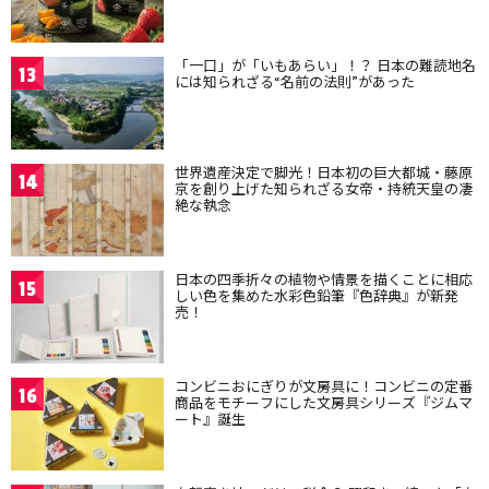
「一口」が「いもあらい」！？ 日本の難読地名
13
には知られざる“名前の法則”があった
世界遺産決定で脚光！日本初の巨大都城・藤原
14
京を創り上げた知られざる女帝・持統天皇の凄
絶な執念
日本の四季折々の植物や情景を描くことに相応
15
しい色を集めた水彩色鉛筆『色辞典』が新発
売！
コンビニおにぎりが文房具に！コンビニの定番
16
商品をモチーフにした文房具シリーズ『ジムマ
ート』誕生