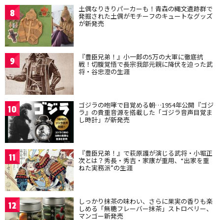
土偶なりきりパーカーも！青森の縄文遺跡群で
8
発掘された土偶がモチーフのキュートなグッズ
が新発売
『豊臣兄弟！』小一郎の5万の大軍に徹底抗
9
戦！切腹覚悟で長宗我部元親に降伏を迫った武
将・谷忠澄の生涯
ゴジラの咆哮で目覚める朝…1954年公開『ゴジ
10
ラ』の貴重音源を搭載した「ゴジラ音声目覚ま
し時計」が新発売
『豊臣兄弟！』で萩原護が演じる武将・小堀正
11
次とは？秀長・秀吉・家康が重用、“出家を重
ねた実務派”の生涯
しっかり抹茶の味わい、さらに果実の香りも楽
12
しめる「無糖フレーバー抹茶」ストロベリー、
マンゴー新発売