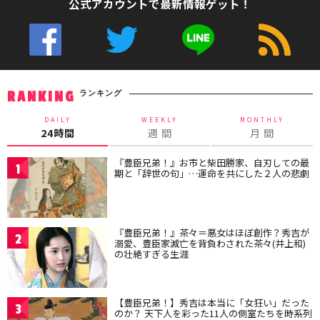
公式アカウントで最新情報ゲット！
ランキング
RANKING
DAILY
WEEKLY
MONTHLY
24時間
週 間
月 間
『豊臣兄弟！』お市と柴田勝家、自刃しての最
1
期と「辞世の句」…運命を共にした２人の悲劇
『豊臣兄弟！』茶々＝悪女はほぼ創作？秀吉が
2
溺愛、豊臣家滅亡を背負わされた茶々(井上和)
の壮絶すぎる生涯
【豊臣兄弟！】秀吉は本当に「女狂い」だった
3
のか？ 天下人を彩った11人の側室たちを時系列