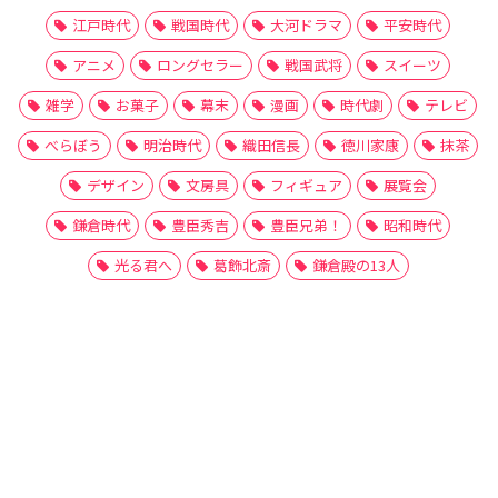
江戸時代
戦国時代
大河ドラマ
平安時代
アニメ
ロングセラー
戦国武将
スイーツ
雑学
お菓子
幕末
漫画
時代劇
テレビ
べらぼう
明治時代
織田信長
徳川家康
抹茶
デザイン
文房具
フィギュア
展覧会
鎌倉時代
豊臣秀吉
豊臣兄弟！
昭和時代
光る君へ
葛飾北斎
鎌倉殿の13人