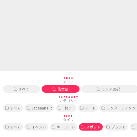
AREA
エリア
すべて
佐賀県
エリア選択…
CATEGORY
カテゴリー
すべて
Japaaan PR
_終了_
アート
エンターテイメン
TYPE
タイプ
すべて
イベント
キーワード
スポット
ブランド