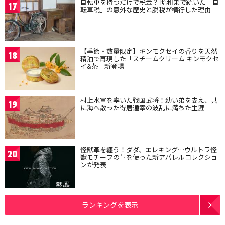
自転車を持つだけで税金？ 昭和まで続いた「自
17
転車税」の意外な歴史と脱税が横行した理由
【季節・数量限定】キンモクセイの香りを天然
18
精油で再現した「スチームクリーム キンモクセ
イ&茶」新登場
村上水軍を率いた戦国武将！幼い弟を支え、共
19
に海へ散った得居通幸の波乱に満ちた生涯
怪獣革を纏う！ダダ、エレキング…ウルトラ怪
20
獣モチーフの革を使った新アパレルコレクショ
ンが発表
ランキングを表示